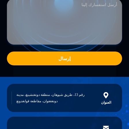
إرسال
رقم 13، طريق شيوهان، منطقة دونغتشينغ، مدينة
دونغغغوان، مقاطعة قوانغدونغ
العنوان