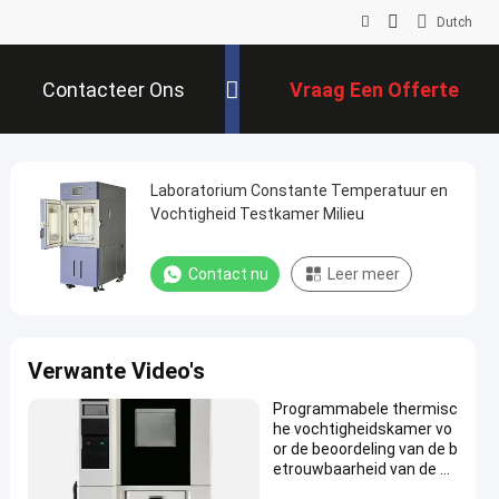
Dutch
Contacteer Ons
Vraag Een Offerte
Aan
Laboratorium Constante Temperatuur en
Vochtigheid Testkamer Milieu
Contact nu
Leer meer
Verwante Video's
Programmabele thermisc
he vochtigheidskamer vo
or de beoordeling van de b
etrouwbaarheid van de si
mulatie van het milieu