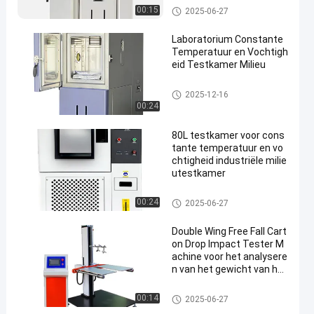
Temperature Humidity Test C
00:15
2025-06-27
hamber
Laboratorium Constante
Temperatuur en Vochtigh
eid Testkamer Milieu
Temperature Humidity Test C
2025-12-16
hamber
00:24
80L testkamer voor cons
tante temperatuur en vo
chtigheid industriële milie
utestkamer
Temperature Humidity Test C
00:24
2025-06-27
hamber
Double Wing Free Fall Cart
on Drop Impact Tester M
achine voor het analysere
n van het gewicht van het
pakket
Verpakkend het Testen Materi
00:14
2025-06-27
aal