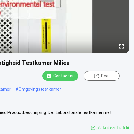
tigheid Testkamer Milieu
Contact nu
Deel
kamer
#
Omgevingstestkamer
d Productbeschrijving: De...Laboratoriale testkamer met
eapparaat voor het ...
Bekijk meer
Verlaat een Bericht