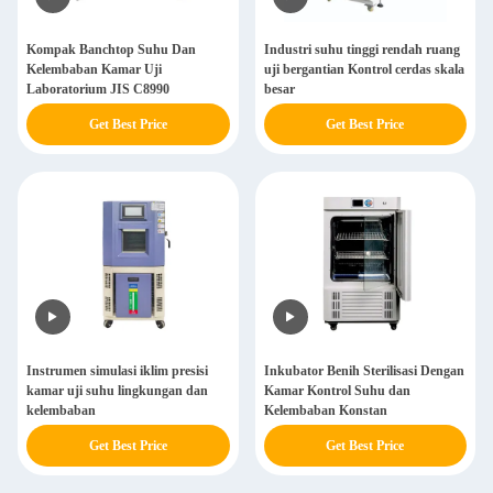
Kompak Banchtop Suhu Dan
Industri suhu tinggi rendah ruang
Kelembaban Kamar Uji
uji bergantian Kontrol cerdas skala
Laboratorium JIS C8990
besar
Get Best Price
Get Best Price
Instrumen simulasi iklim presisi
Inkubator Benih Sterilisasi Dengan
kamar uji suhu lingkungan dan
Kamar Kontrol Suhu dan
kelembaban
Kelembaban Konstan
Get Best Price
Get Best Price