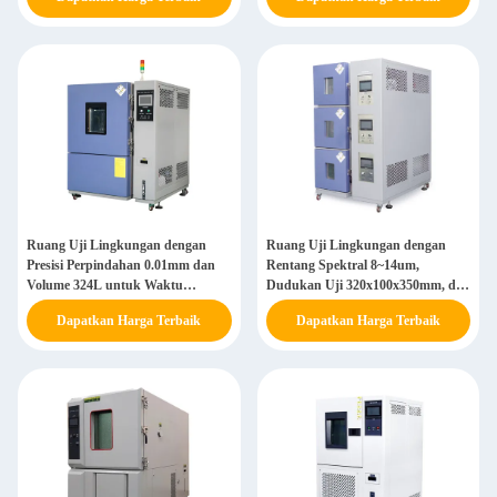
dari 2000 jam waktu pencahayaan
Presisi
terus menerus
Ruang Uji Lingkungan dengan
Ruang Uji Lingkungan dengan
Presisi Perpindahan 0.01mm dan
Rentang Spektral 8~14um,
Volume 324L untuk Waktu
Dudukan Uji 320x100x350mm, dan
Pencahayaan Berkelanjutan Lebih
Ruang Suhu Rendah -55℃～-10℃
Dapatkan Harga Terbaik
Dapatkan Harga Terbaik
dari 2000 Jam