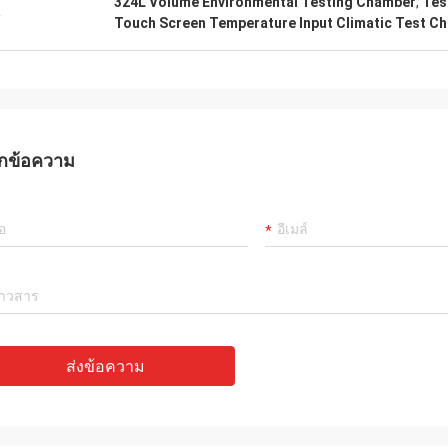
324L Volume Environmental Testing Chamber
,
Tes
ละการจัดส่งซึ่งทําให้ผมรู้สึกมั่นใจมาก
ฝึกฝนการติดตั้งและการด
น
Touch Screen Temperature Input Climatic Test C
สนใจประสบการณ์ของเรากั
มั่นที่จะช่วย
กข้อความ
ส่งข้อความ