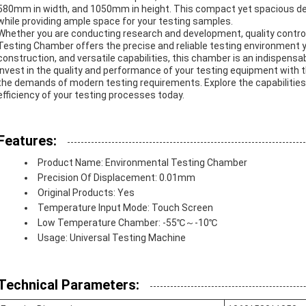
580mm in width, and 1050mm in height. This compact yet spacious desig
while providing ample space for your testing samples.
Whether you are conducting research and development, quality control 
Testing Chamber offers the precise and reliable testing environment yo
construction, and versatile capabilities, this chamber is an indispensabl
Invest in the quality and performance of your testing equipment with
the demands of modern testing requirements. Explore the capabilitie
efficiency of your testing processes today.
Features:
Product Name: Environmental Testing Chamber
Precision Of Displacement: 0.01mm
Original Products: Yes
Temperature Input Mode: Touch Screen
Low Temperature Chamber: -55℃～-10℃
Usage: Universal Testing Machine
Technical Parameters: