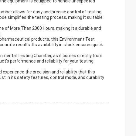
 the equipment is equipped to handle unexpected
mber allows for easy and precise control of testing
de simplifies the testing process, making it suitable
e of More Than 2000 Hours, making it a durable and
.
 pharmaceutical products, this Environment Test
urate results. Its availability in stock ensures quick
ironmental Testing Chamber, as it comes directly from
t's performance and reliability for your testing
xperience the precision and reliability that this
t in its safety features, control mode, and durability