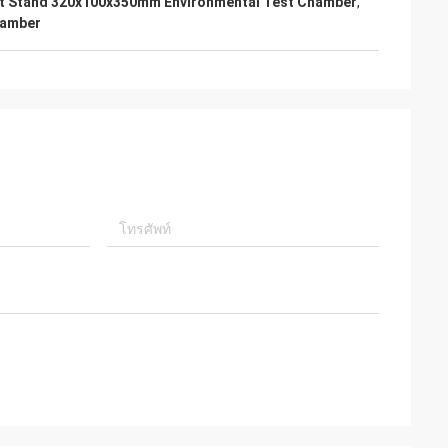
t Stand 320x100x350mm Environmental Test Chamber
,
ําเนินงานพวกเขา
hamber
บอุปกรณ์ และมุ่ง