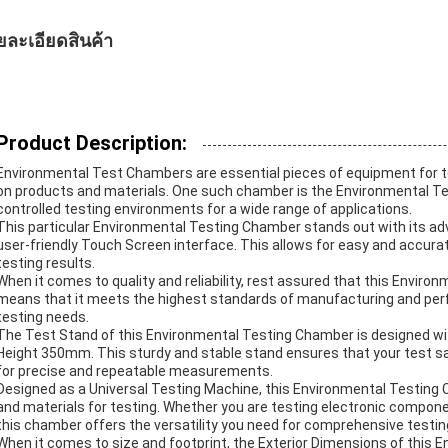
ยละเอียดสินค้า
Product Description:
Environmental Test Chambers are essential pieces of equipment for te
on products and materials. One such chamber is the Environmental Te
controlled testing environments for a wide range of applications.
This particular Environmental Testing Chamber stands out with its a
user-friendly Touch Screen interface. This allows for easy and accura
testing results.
When it comes to quality and reliability, rest assured that this Enviro
means that it meets the highest standards of manufacturing and perf
testing needs.
The Test Stand of this Environmental Testing Chamber is designed 
Height 350mm. This sturdy and stable stand ensures that your test sam
for precise and repeatable measurements.
Designed as a Universal Testing Machine, this Environmental Testin
and materials for testing. Whether you are testing electronic compon
this chamber offers the versatility you need for comprehensive testin
When it comes to size and footprint, the Exterior Dimensions of this