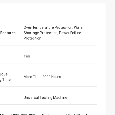
Over-temperature Protection, Water
 Features
Shortage Protection, Power Failure
Protection
Yes
uous
More Than 2000 Hours
ng Time
อากาศ
รี่ มันทํางานได้ดี
ําให้การซื้อนี้แตก
คุณภาพของผลิตภัณฑ์มีความน่าเชื่อถือมาก
Universal Testing Machine
รหลังการขายที่
การร่วมมือสําหรับหลายปีของผู้ผลิต!
ิคของพวกเขาไปยัง
ทศ เพื่อนําไป