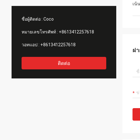
เครื่องจักรพวกนี้ทั้งหมด ผมเลยซื้อเครื่องจักร
สินค้าแ
เน้
จากพวกเขา
ชื่อผู้ติดต่อ :
Coco
หมายเลขโทรศัพท์ :
+8613412257618
วอทแอป :
+8613412257618
ฝา
ติดต่อ