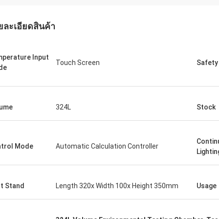
ยละเอียดสินค้า
perature Input
Touch Screen
Safety
de
lume
324L
Stock
Contin
trol Mode
Automatic Calculation Controller
Lighti
ต่อเนื่อง
อาชิช
งได้รับสินค้าที่ส่งจากผู้ขายและมีความ
เราได้รับห้องทดสอบแบตเตอ
จมากกับประสบการณ์การช้อปนี้ ก่อน
เราใช้มันทุกสัปดาห์ สิ่งที่ท
t Stand
Length 320x Width 100x Height 350mm
Usage
บริการของผู้ขายเป็นความคิดเห็นมาก,
ต่างกันจริงๆ คือการบริกา
งในเวลาที่ถูกต้องในการสอบถาม
เยี่ยมมากทีมงานทางเทคน
,และให้ข้อมูลรายละเอียดเกี่ยวกับ
โรงงานของเราในต่างประเ