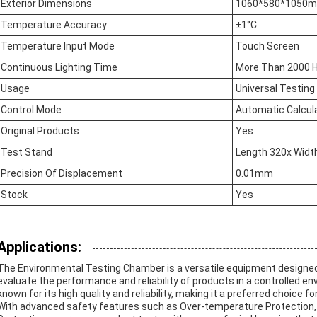
Exterior Dimensions
1060*580*1050
Temperature Accuracy
±1°C
Temperature Input Mode
Touch Screen
Continuous Lighting Time
More Than 2000 
Usage
Universal Testin
Control Mode
Automatic Calcula
Original Products
Yes
Test Stand
Length 320x Widt
Precision Of Displacement
0.01mm
Stock
Yes
Applications:
The Environmental Testing Chamber is a versatile equipment designed
evaluate the performance and reliability of products in a controlled e
known for its high quality and reliability, making it a preferred choice f
With advanced safety features such as Over-temperature Protection, 