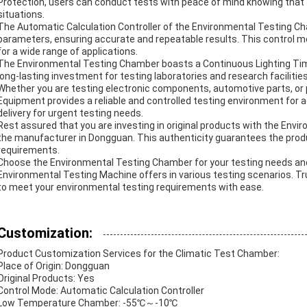
Protection, users can conduct tests with peace of mind knowing that
situations.
The Automatic Calculation Controller of the Environmental Testing Cha
parameters, ensuring accurate and repeatable results. This control mo
for a wide range of applications.
The Environmental Testing Chamber boasts a Continuous Lighting Tim
long-lasting investment for testing laboratories and research facilities
Whether you are testing electronic components, automotive parts, or
Equipment provides a reliable and controlled testing environment for acc
delivery for urgent testing needs.
Rest assured that you are investing in original products with the Env
the manufacturer in Dongguan. This authenticity guarantees the produc
requirements.
Choose the Environmental Testing Chamber for your testing needs and e
Environmental Testing Machine offers in various testing scenarios. Trus
to meet your environmental testing requirements with ease.
Customization:
Product Customization Services for the Climatic Test Chamber:
Place of Origin: Dongguan
Original Products: Yes
Control Mode: Automatic Calculation Controller
Low Temperature Chamber: -55℃～-10℃