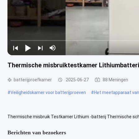
Thermische misbruiktestkamer Lithiumbatter
batterijproefkamer
2025-06-27
88 Meningen
#
Veiligheidskamer voor batterijproeven
#
Het meetapparaat van d
Thermische misbruik Testkamer Lithium -batterij Thermische sc
Besturingsuitgangssignaal 3-32V Verwarmingscontroller Solid Stat
Berichten van bezoekers