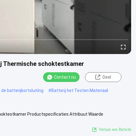
ij Thermische schoktestkamer
Contact nu
Deel
e batterijkortsluiting
#
Batterij het Testen Materiaal
hoktestkamer Productspecificaties Attribuut Waarde
e Relay SSR zonder ...
Bekijk meer
Verlaat een Bericht