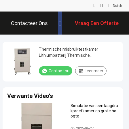
Dutch
Contacteer Ons
Vraag Een Offerte
Aan
Thermische misbruiktestkamer
Lithiumbatterij Thermische
schoktestkamer
Contact nu
Leer meer
Verwante Video's
Simulatie van een laagdru
kproefkamer op grote ho
ogte
batterijproefkamer
2025-06-27