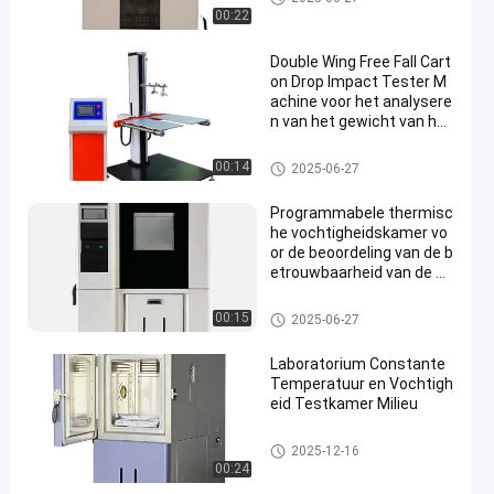
00:22
Double Wing Free Fall Cart
on Drop Impact Tester M
achine voor het analysere
n van het gewicht van het
pakket
Verpakkend het Testen Materi
00:14
2025-06-27
aal
Programmabele thermisc
he vochtigheidskamer vo
or de beoordeling van de b
etrouwbaarheid van de si
mulatie van het milieu
Temperature Humidity Test C
00:15
2025-06-27
hamber
Laboratorium Constante
Temperatuur en Vochtigh
eid Testkamer Milieu
Temperature Humidity Test C
2025-12-16
hamber
00:24