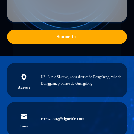
Soumettre
N° 13, rue Shihuan, sous-district de Dongcheng, ville de
Dongguan, province du Guangdong
Adresse
cocozhong@dgneide.com
Email