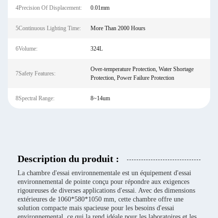
4Precision Of Displacement:
0.01mm
5Continuous Lighting Time:
More Than 2000 Hours
6Volume:
324L
Over-temperature Protection, Water Shortage
7Safety Features:
Protection, Power Failure Protection
8Spectral Range:
8~14um
Description du produit :
La chambre d'essai environnementale est un équipement d'essai
environnemental de pointe conçu pour répondre aux exigences
rigoureuses de diverses applications d'essai. Avec des dimensions
extérieures de 1060*580*1050 mm, cette chambre offre une
solution compacte mais spacieuse pour les besoins d'essai
environnemental, ce qui la rend idéale pour les laboratoires et les