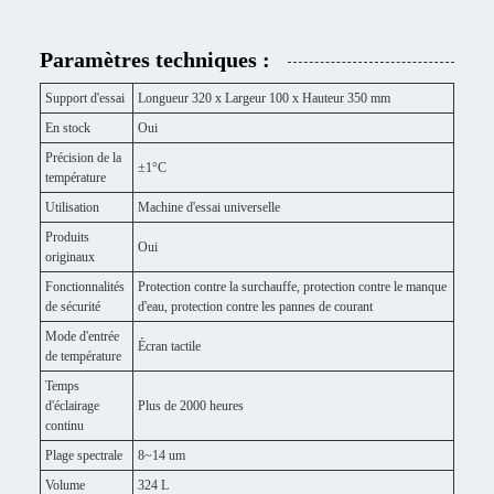
Paramètres techniques :
Support d'essai
Longueur 320 x Largeur 100 x Hauteur 350 mm
En stock
Oui
Précision de la
±1°C
température
Utilisation
Machine d'essai universelle
Produits
Oui
originaux
Fonctionnalités
Protection contre la surchauffe, protection contre le manque
de sécurité
d'eau, protection contre les pannes de courant
Mode d'entrée
Écran tactile
de température
Temps
d'éclairage
Plus de 2000 heures
continu
Plage spectrale
8~14 um
Volume
324 L