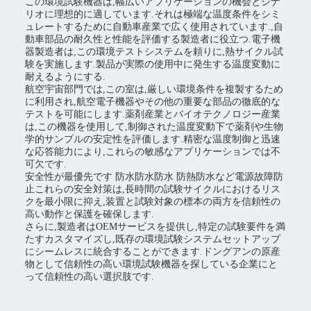
この環境試験機器は,幅広いアプリケーションの機会とシナ
リオに理想的に適しています.それは極端な温度条件をシミ
ュレートするために自動車産業で広く使用されています.,自
動車部品の耐久性と性能を評価する製造者に役立つ.電子機
器製造者は,この環境テストシステムを頼りに,熱サイクル試
験を実施します.製品が実際の使用中に発生する温度変動に
耐えるようにする.
航空宇宙部門では,この室は,厳しい環境条件を複製するため
に利用され,航空電子機器やその他の重要な部品の徹底的な
テストを可能にします.薬剤産業とバイオテクノロジー産業
は,この機器を使用して,制御された温度変動下で薬剤や生物
学的サンプルの安定性を評価します.精密な温度制御と迅速
な応答能力により,これらの敏感なアプリケーションでは不
可欠です.
安全性が最優先です 防水防水防水 防熱防水など電源故障防
止これらの安全対策は,長時間の試験サイクルにおけるリス
クを最小限に抑え,装置と試験対象の標本の両方を信頼性の
高い動作と保護を確保します.
さらに,製造者はOEMサービスを提供し,特定の試験要件を満
たすカスタマイズし,既存の環境試験システムセットアップ
にシームレスに統合することができます.ドングアンの原産
物として信頼性の高い環境試験機器を探している企業にと
って信頼性の高い選択肢です.