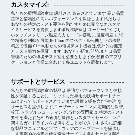
カスタマイズ:
私たちの環境試験室は 設計され 製造されています 高い品質
基準と信頼性の高いパフォーマンスを保証します私たちは
あなたの特定のテスト要件を満たすために完全なカスタマ
イズサービスを提供します環境試験室は,ユーザーにやさし
いタッチスクリーン温度入力モードを搭載し,温度精度 ±1°C
で精密な制御が可能.8~14um のスペクトル範囲と 0 の移動
精度で装備.01mm,私たちの環境テスト機器は,例外的な測定
とテスト能力を保証します. あなたが研究,開発,または品質
管理のための環境テスト室を必要としますか,独自のアプリ
ケーションと仕様に合わせて各ユニットを調整します.
サポートとサービス
私たちの環境試験室の製品は,最適なパフォーマンスと信頼
性を保証することにコミットした専用の技術サポートチー
ムによってサポートされています.設置支援を含む包括的な
サービスを提供します,ユーザートレーニング,定期的な保守,
校正,トラブルシューティング.当社の専門家は,特定のテスト
要件を満たすための適切な操作とカスタマイゼーションに
関するガイドラインを提供することができます.さらに詳細
な製品マニュアルとソフトウェアのアップデートを提供し
ます定期的な検査と優先修理サービスを含むサービス契約