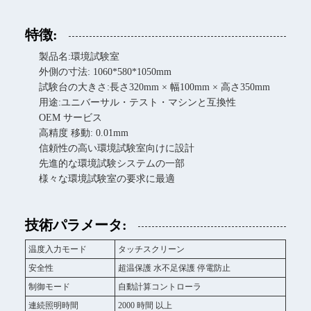
特徴:
製品名:環境試験室
外側の寸法: 1060*580*1050mm
試験台の大きさ:長さ320mm × 幅100mm × 高さ350mm
用途:ユニバーサル・テスト・マシンと互換性
OEM サービス
高精度 移動: 0.01mm
信頼性の高い環境試験室向けに設計
先進的な環境試験システムの一部
様々な環境試験室の要求に最適
技術パラメータ:
温度入力モード
タッチスクリーン
安全性
超温保護 水不足保護 停電防止
制御モード
自動計算コントローラ
連続照明時間
2000 時間 以上