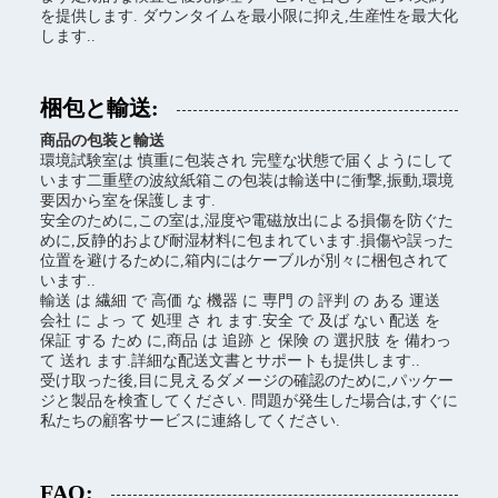
を提供します. ダウンタイムを最小限に抑え,生産性を最大化
します..
梱包と輸送:
商品の包装と輸送
環境試験室は 慎重に包装され 完璧な状態で届くようにして
います二重壁の波紋紙箱この包装は輸送中に衝撃,振動,環境
要因から室を保護します.
安全のために,この室は,湿度や電磁放出による損傷を防ぐた
めに,反静的および耐湿材料に包まれています.損傷や誤った
位置を避けるために,箱内にはケーブルが別々に梱包されて
います..
輸送 は 繊細 で 高価 な 機器 に 専門 の 評判 の ある 運送
会社 に よっ て 処理 さ れ ます.安全 で 及ば ない 配送 を
保証 する ため に,商品 は 追跡 と 保険 の 選択肢 を 備わっ
て 送れ ます.詳細な配送文書とサポートも提供します..
受け取った後,目に見えるダメージの確認のために,パッケー
ジと製品を検査してください. 問題が発生した場合は,すぐに
私たちの顧客サービスに連絡してください.
FAQ: