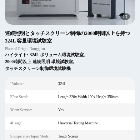
1
/
1
連続照明とタッチスクリーン制御の2000時間以上を持つ
324L 容量環境試験室
Place of Origin: Dongguan
ハイライト:
324L ボリューム環境試験室
,
2000時間以上 連続照明 環境試験室
,
タッチスクリーン制御環境試験機
1Volume:
324L
2Test Stand:
Length 320x Width 100x Height 350mm
3Oem Service:
Yes
4Usage:
Universal Testing Machine
5Temperature Input Mode:
Touch Screen