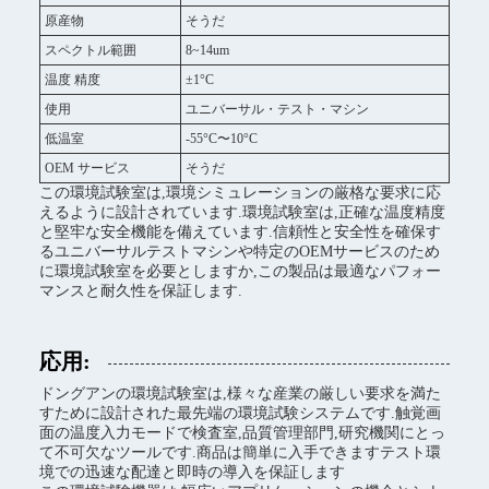
原産物
そうだ
スペクトル範囲
8~14um
温度 精度
±1°C
使用
ユニバーサル・テスト・マシン
低温室
-55°C〜10°C
OEM サービス
そうだ
この環境試験室は,環境シミュレーションの厳格な要求に応
えるように設計されています.環境試験室は,正確な温度精度
と堅牢な安全機能を備えています.信頼性と安全性を確保す
るユニバーサルテストマシンや特定のOEMサービスのため
に環境試験室を必要としますか,この製品は最適なパフォー
マンスと耐久性を保証します.
応用:
ドングアンの環境試験室は,様々な産業の厳しい要求を満た
すために設計された最先端の環境試験システムです.触覚画
面の温度入力モードで検査室,品質管理部門,研究機関にとっ
て不可欠なツールです.商品は簡単に入手できますテスト環
境での迅速な配達と即時の導入を保証します