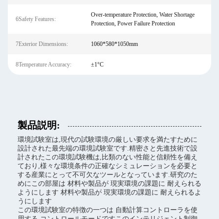
Over-temperature Protection, Water Shortage
6Safety Features:
Protection, Power Failure Protection
7Exterior Dimensions:
1060*580*1050mm
8Temperature Accuracy:
±1°C
製品説明:
環境試験室は,現代の試験環境の厳しい要求を満たすために
設計された最先端の環境試験室です.精密さと先進技術で設
計されたこの環境試験機は,比類のない性能と信頼性を備え
ており,様々な環境条件の正確なシミュレーションを必要と
する産業にとって不可欠なツールとなっています.研究のた
めにこの部屋は 材料や製品が 現実環境の課題に 耐えられる
ようにします 材料や製品が 現実環境の課題に 耐えられるよ
うにします
この環境試験室の特徴の一つは 自動計算コントローラを使
用する コントロールモードですこのインテリジェント制御