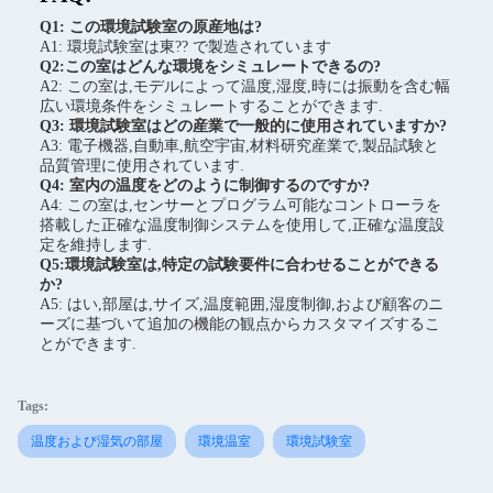
Q1: この環境試験室の原産地は?
A1: 環境試験室は東?? で製造されています
Q2:この室はどんな環境をシミュレートできるの?
A2: この室は,モデルによって温度,湿度,時には振動を含む幅
広い環境条件をシミュレートすることができます.
Q3: 環境試験室はどの産業で一般的に使用されていますか?
A3: 電子機器,自動車,航空宇宙,材料研究産業で,製品試験と
品質管理に使用されています.
Q4: 室内の温度をどのように制御するのですか?
A4: この室は,センサーとプログラム可能なコントローラを
搭載した正確な温度制御システムを使用して,正確な温度設
定を維持します.
Q5:環境試験室は,特定の試験要件に合わせることができる
か?
A5: はい,部屋は,サイズ,温度範囲,湿度制御,および顧客のニ
ーズに基づいて追加の機能の観点からカスタマイズするこ
とができます.
Tags:
温度および湿気の部屋
環境温室
環境試験室