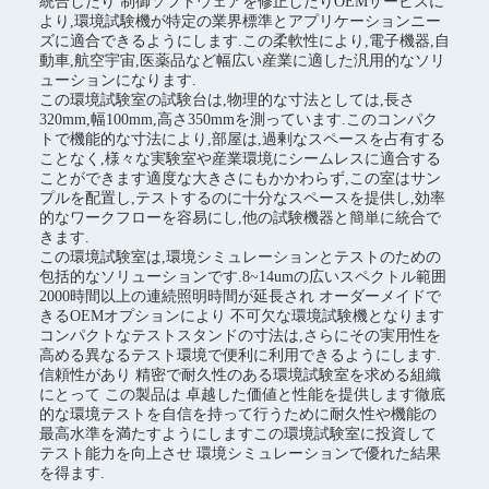
統合したり 制御ソフトウェアを修正したりOEMサービスに
より,環境試験機が特定の業界標準とアプリケーションニー
ズに適合できるようにします.この柔軟性により,電子機器,自
動車,航空宇宙,医薬品など幅広い産業に適した汎用的なソリ
ューションになります.
この環境試験室の試験台は,物理的な寸法としては,長さ
320mm,幅100mm,高さ350mmを測っています.このコンパク
トで機能的な寸法により,部屋は,過剰なスペースを占有する
ことなく,様々な実験室や産業環境にシームレスに適合する
ことができます適度な大きさにもかかわらず,この室はサン
プルを配置し,テストするのに十分なスペースを提供し,効率
的なワークフローを容易にし,他の試験機器と簡単に統合で
きます.
この環境試験室は,環境シミュレーションとテストのための
包括的なソリューションです.8~14umの広いスペクトル範囲
2000時間以上の連続照明時間が延長され オーダーメイドで
きるOEMオプションにより 不可欠な環境試験機となります
コンパクトなテストスタンドの寸法は,さらにその実用性を
高める異なるテスト環境で便利に利用できるようにします.
信頼性があり 精密で耐久性のある環境試験室を求める組織
にとって この製品は 卓越した価値と性能を提供します徹底
的な環境テストを自信を持って行うために耐久性や機能の
最高水準を満たすようにしますこの環境試験室に投資して
テスト能力を向上させ 環境シミュレーションで優れた結果
を得ます.