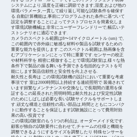
システムにより,温度を正確に調節できます,湿度,および他の
環境パラメータ,一貫して繰り返し可能な試験条件を確保す
る.自動計算機能は,事前にプログラムされた条件に基づいて
設定を調整することによってテストプロセスを簡素化しま
す環境試験機械は,非常にユーザーフレンドリーで,幅広いテ
ストシナリオに適応できます.
カメラのスペクトル範囲は8〜14マイクロメートル (um) で,
この範囲内で赤外線に敏感な材料や製品を試験するための
重要な能力を提供します.このスペクトル範囲は,熱画像を含
むアプリケーションにとって特に重要です.センサーの校正
や材料科学を 精密に模倣することで環境試験室は,様々な熱
条件下で製品の振る舞いを予測できる包括的なテストを可
能にします製品信頼性と安全性を向上させる.
耐久性と長寿は この環境試験機の設計において重要な考慮
事項です 室は2000時間以上持続する連続照明で 装備されて
います頻繁なメンテナンスや交換なしで長期間の運用を保
証するこの延長された照明時間は耐久性および安定性試験
のためにしばしば必要な長い試験サイクルをサポートしま
す.頑丈な構造と信頼性の高い部品は,時間とともにコンパク
トに動作することを保証します試験施設にとって費用対効
果の高い投資です
この環境試験室のもう1つの利点は, オーダーメイド化です.
顧客が独自の試験要件に合わせて,チャームの仕様と機能を
調整できるようにするサイズを調整したり 特殊センサーを