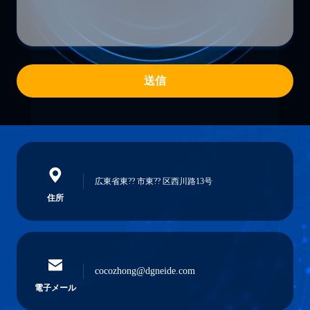
送信
広東省東?? 市東?? 区西川路13号
住所
cocozhong@dgneide.com
電子メール