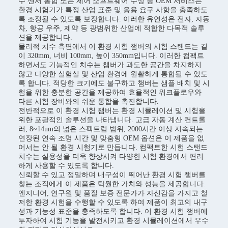
수 센서 통합 또는 제어 소프트웨어 수정 등 OEM 서비스는
환경 시험기가 특정 산업 표준 및 응용 요구 사항을 충족하도
록 조정될 수 있도록 보장합니다. 이러한 유연성은 전자, 자동
차, 항공 우주, 제약 등 광범위한 산업에 적합한 다목적 솔루
션을 제공합니다.
물리적 치수 측면에서 이 환경 시험 챔버의 시험 스탠드는 길
이 320mm, 너비 100mm, 높이 350mm입니다. 이러한 컴팩트
하면서도 기능적인 치수는 챔버가 과도한 공간을 차지하지
않고 다양한 실험실 및 산업 환경에 원활하게 통합될 수 있도
록 합니다. 적당한 크기에도 불구하고 챔버는 샘플 배치 및 시
험을 위한 충분한 공간을 제공하여 효율적인 워크플로우와
다른 시험 장비와의 쉬운 통합을 촉진합니다.
전반적으로 이 환경 시험 챔버는 환경 시뮬레이션 및 시험을
위한 포괄적인 솔루션을 나타냅니다. 고급 자동 계산 컨트롤
러, 8~14um의 넓은 스펙트럼 범위, 2000시간 이상 지속되는
연장된 연속 조명 시간 및 맞춤형 OEM 옵션은 이 제품을 없
어서는 안 될 환경 시험기로 만듭니다. 컴팩트한 시험 스탠드
치수는 실용성을 더욱 향상시켜 다양한 시험 환경에서 편리
하게 사용할 수 있도록 합니다.
신뢰할 수 있고 정밀하며 내구성이 뛰어난 환경 시험 챔버를
찾는 조직에게 이 제품은 탁월한 가치와 성능을 제공합니다.
엔지니어, 연구원 및 품질 보증 전문가가 자신감을 가지고 철
저한 환경 시험을 수행할 수 있도록 하여 제품이 최고의 내구
성과 기능성 표준을 충족하도록 합니다. 이 환경 시험 챔버에
투자하여 시험 기능을 발전시키고 환경 시뮬레이션에서 우수