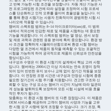
고 반복 가능한 시험 조건을 보장합니다. 자동 계산 기능은 사
전 프로그래밍된 조건에 따라 설정을 조정하여 시험 프로세
스를 단순화하고 인적 오류를 줄이며 효율성을 높입니다. 이
를 통해 환경 시험기는 사용자 친화적이며 광범위한 시험 시
나리오에 적용할 수 있습니다.
챔버의 스펙트럼 범위는 8~14 마이크로미터(um)로, 이 범위
내에서 적외선에 민감한 재료 및 제품을 시험하는 데 중요한
기능을 제공합니다. 이 스펙트럼 범위는 열 영상, 센서 보정
및 재료 과학과 관련된 응용 분야에 특히 중요합니다. 환경 방
사 조건을 정확하게 시뮬레이션함으로써 환경 시험 챔버는
다양한 열 조건에서 제품의 동작을 예측할 수 있는 포괄적인
시험을 가능하게 하여 궁극적으로 제품의 신뢰성과 안전성을
향상시킵니다.
내구성과 수명은 이 환경 시험기의 설계에서 핵심 고려 사항
입니다. 챔버에는 2000시간 이상 지속되는 연속 조명이 장착
되어 있어 빈번한 유지 보수나 교체 없이 장기간 작동을 보장
합니다. 이 연장된 조명 시간은 내구성과 안정성 시험에 종종
필요한 장기간의 시험 주기를 지원합니다. 견고한 구조와 신
뢰할 수 있는 구성 요소는 챔버가 시간이 지남에 따라 일관되
게 성능을 발휘하도록 보장하여 모든 시험 시설에 비용 효율
적인 투자가 됩니다.
맞춤화는 이 환경 시험 챔버의 또 다른 장점입니다. 이 제품은
OEM 서비스를 제공하여 고객이 챔버의 사양과 기능을 고유
한 시험 요구 사항에 맞게 조정할 수 있습니다. 크기 조정, 특