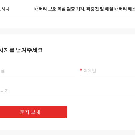
신중합니다.
장에 가서 설치와 운영 
다.. 그들은 정말로 장비
조하다
배터리 보호 폭발 검증 기계
,
과충전 및 배열 배터리 테
에 대해 신경 쓰고 도움을
다.
시지를 남겨주세요
문자 보내