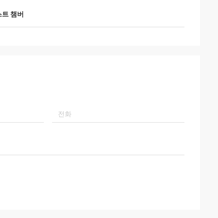
교육을 안내했습니
에 대한 우리의 경험
스트 챔버
 줄 것을 헌신합니