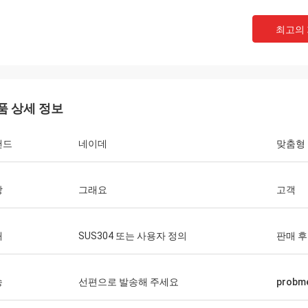
최고의
품 상세 정보
랜드
네이데
맞춤형
장
그래요
고객
연속적입니다
아시시
재
SUS304 또는 사용자 정의
판매 후
방금 판매자로부터 파견 된 상품을 받았
우리는 배터리 테스트 챔
쇼핑 경험에 매우 만족합니다. 첫째, 판
것은 훌륭하게 작동하고 
 서비스는 매우 신중하고 제 시간에 제
것을 매주 사용합니다. 이
송
선편으로 발송해 주세요
prob
 응답합니다.그리고 상세한 제품 및 배
별하는 것은 놀라운 판매
보를 제공두 번째로, 상품의 패키지는
들의 기술 팀은 개인적으