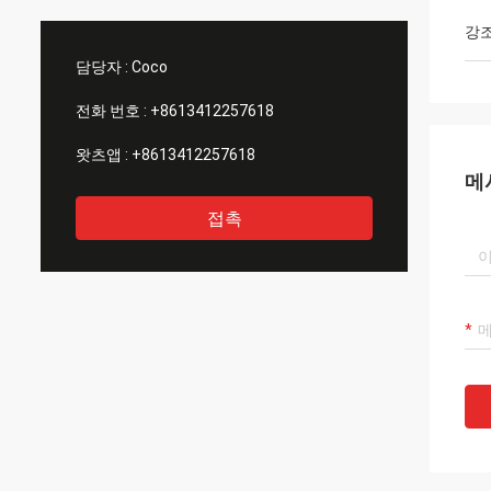
는 튼튼성 테스트 기계 등이 있습니다. , 그들
매우 
은 모두 이러한 기계들을 가지고 있습니다.
강
그래서 저는 그들에게서 많은 기계들을 구입
담당자 :
Coco
했습니다.
전화 번호 :
+8613412257618
왓츠앱 :
+8613412257618
메
접촉