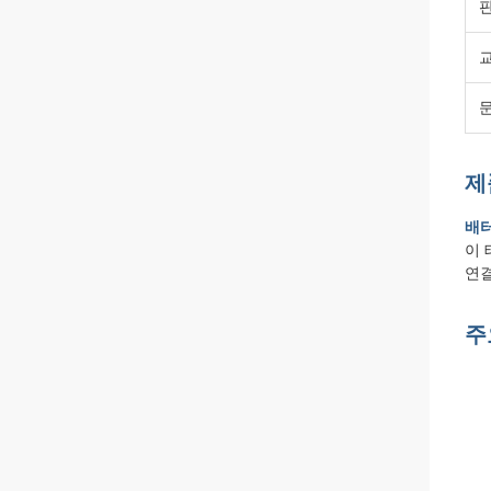
제
배터
이 
연결
주