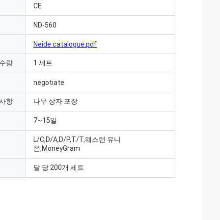
CE
ND-560
Neide catalogue.pdf
 수량
1 세트
negotiate
 사항
나무 상자 포장
7~15일
L/C,D/A,D/P,T/T,웨스턴 유니
온,MoneyGram
달 당 200개 세트