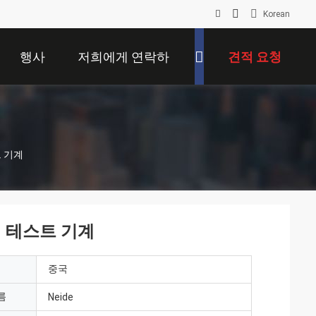
Korean
행사
저희에게 연락하
견적 요청
십시오
 기계
지 테스트 기계
중국
름
Neide