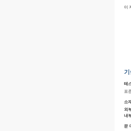
이 
기
테스
표준
소
외부
내부
문 