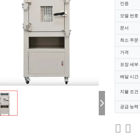
인증
모델 번호
문서
최소 주문
가격
포장 세부
배달 시간
지불 조건
공급 능력