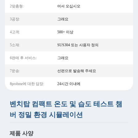
2맞춤형:
어서 오십시오
3공장:
그래요
4고객:
500+ 이상
5소재:
SUS304 또는 사용자 정의
6판매 후 서비스:
그래요
7운송:
선편으로 발송해 주세요
8probme에 대한 답장:
24시간 이내에
벤치탑 컴팩트 온도 및 습도 테스트 챔
버 정밀 환경 시뮬레이션
제품 사양