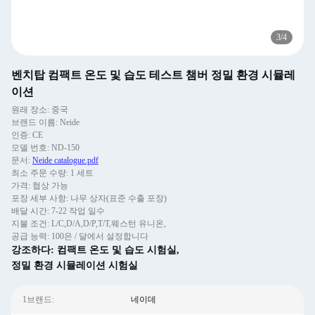
3
/
4
벤치탑 컴팩트 온도 및 습도 테스트 챔버 정밀 환경 시뮬레
이션
원래 장소: 중국
브랜드 이름: Neide
인증: CE
모델 번호: ND-150
문서:
Neide catalogue.pdf
최소 주문 수량: 1 세트
가격: 협상 가능
포장 세부 사항: 나무 상자(표준 수출 포장)
배달 시간: 7-22 작업 일수
지불 조건: L/C,D/A,D/P,T/T,웨스턴 유니온,
공급 능력: 100은 / 달에서 설정합니다
강조하다:
컴팩트 온도 및 습도 시험실
,
정밀 환경 시뮬레이션 시험실
1브랜드:
네이데