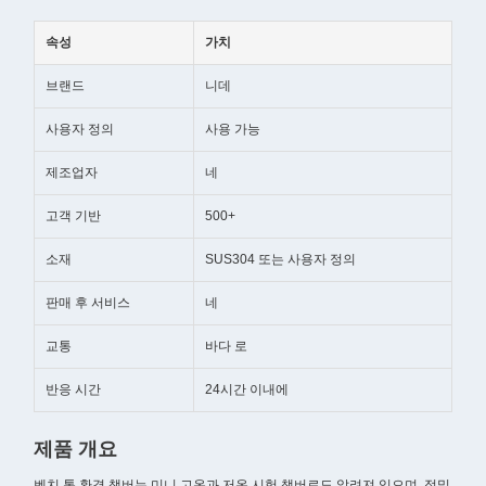
속성
가치
브랜드
니데
사용자 정의
사용 가능
제조업자
네
고객 기반
500+
소재
SUS304 또는 사용자 정의
판매 후 서비스
네
교통
바다 로
반응 시간
24시간 이내에
제품 개요
벤치 톱 환경 챔버는 미니 고온과 저온 시험 챔버로도 알려져 있으며, 정밀