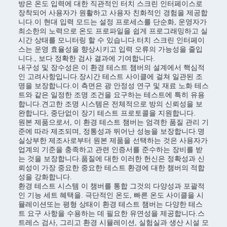
방은 온도 입력에 대한 직관적인 터치 스크린 인터페이스로
장착되어 사용자가 원활하고 사용자 친화적인 경험을 제공합
니다.이 현대 입력 모드는 설정 프로세스를 단순화, 운영자가
최소한의 노력으로 온도 프로파일을 쉽게 프로그래밍하고 실
시간 상태를 모니터링 할 수 있습니다.터치 스크린 인터페이
스는 운영 효율성을 향상시키고 입력 오류의 가능성을 줄입
니다., 보다 정확한 검사 결과에 기여합니다.
내구성 및 장수성은 이 환경 테스트 챔버의 설계에서 핵심적
인 고려사항입니다.장시간 테스트 사이클에 걸쳐 일관된 조
명을 보장합니다.이 측면은 광 안정성 연구 및 재료 노화 테스
트와 같은 일정한 조명 조건을 요구하는 테스트에 특히 유용
합니다.견고한 조명 시스템은 전체적으로 방의 신뢰성을 보
완합니다, 중단없이 장기 테스트 프로토콜을 지원합니다.
원본 제품으로서, 이 환경 테스트 챔버는 엄격한 품질 관리 기
준에 따라 제조되며, 정통성과 뛰어난 성능을 보장합니다.명
실상부한 제조사로부터 원본 제품을 선택하는 것은 사용자가
업계의 기준을 충족하고 관련 인증서를 준수하는 장비를 받
는 것을 보장합니다.품질에 대한 이러한 헌신은 정확성과 신
뢰성이 가장 중요한 중요한 테스트 환경에 대한 챔버의 적합
성을 강화합니다.
환경 테스트 시스템 이 챔버를 통합 그것의 다양성과 포괄적
인 기능 세트 혜택을. 극단적인 온도, 빠른 온도 사이클을 시
뮬레이션또는 평형 상태이 환경 테스트 챔버는 다양한 테스
트 요구 사항을 수용하는 데 필요한 유연성을 제공합니다.스
트레스 검사, 그리고 환경 시뮬레이션, 실험실과 생산 시설 모