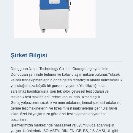
Şirket Bilgisi
Dongguan Neide Technology Co. Ltd, Guangdong eyaletinin
Dongguan şehrinde bulunur ve kolay ulaşım imkanı bulunur.Yüksek
kaliteli test ekipmanlarının önde gelen tedarikçisi olarak mükemmellik
yolculuğumuza büyük bir gurur duyuyoruz.Yenilikçiliğe olan
sarsılmaz bağlılığımızla, son teknoloji çevresel test odaları ve
mekanik test makineleri üretme konusunda uzmanlaştık.
Geniş yelpazemiz sıcaklık ve nem odalarını, termal şok test odalarını,
germe test makinelerini ve titreşim test makinelerini içerir.Bizi farklı
kılan, özel ihtiyaçlarınıza göre özel test ekipmanları yaratma
becerimiz..
İşlemlerimizin merkezinde hassasiyet ve uyumluluğa adanmışlık
yatıyor. Ürünlerimiz ISO, ASTM, DIN, EN, GB, BS, JIS, AMSI, UL gibi