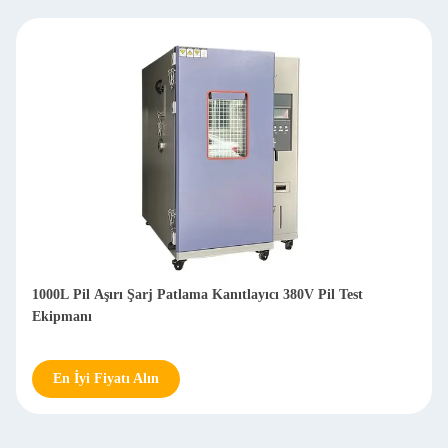
V Pil Test
Patlama Kanıtlı Test Makinesi Batarya Aşırı Şarj
Koruması
En İyi Fiyatı Alın