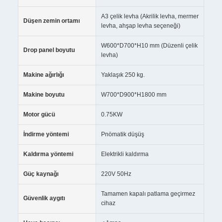
A3 çelik levha (Akrilik levha, mermer
Düşen zemin ortamı
levha, ahşap levha seçeneği)
W600*D700*H10 mm (Düzenli çelik
Drop panel boyutu
levha)
Makine ağırlığı
Yaklaşık 250 kg.
Makine boyutu
W700*D900*H1800 mm
Motor gücü
0.75KW
İndirme yöntemi
Pnömatik düşüş
Kaldırma yöntemi
Elektrikli kaldırma
Güç kaynağı
220V 50Hz
Tamamen kapalı patlama geçirmez
Güvenlik aygıtı
cihaz