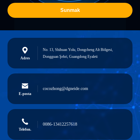
Sunmak
No. 13, Shihuan Yolu, Dongcheng Alt Bölgesi,
Dongguan Şehri, Guangdong Eyaleti
Adres
cocozhong@dgneide.com
E-posta
0086-13412257618
Telefon.