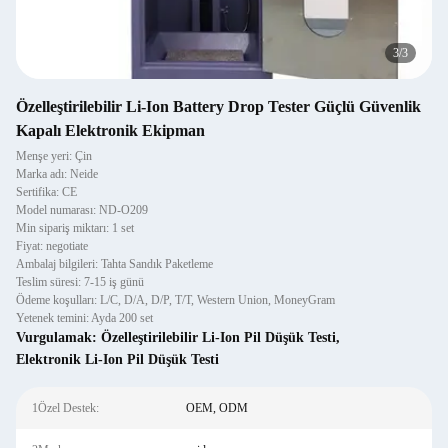
3
/
3
Özelleştirilebilir Li-Ion Battery Drop Tester Güçlü Güvenlik
Kapalı Elektronik Ekipman
Menşe yeri: Çin
Marka adı: Neide
Sertifika: CE
Model numarası: ND-O209
Min sipariş miktarı: 1 set
Fiyat: negotiate
Ambalaj bilgileri: Tahta Sandık Paketleme
Teslim süresi: 7-15 iş günü
Ödeme koşulları: L/C, D/A, D/P, T/T, Western Union, MoneyGram
Yetenek temini: Ayda 200 set
Vurgulamak:
Özelleştirilebilir Li-Ion Pil Düşük Testi
,
Elektronik Li-Ion Pil Düşük Testi
1Özel Destek:
OEM, ODM