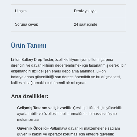
Ulaşım
Deniz yoluyla
Soruna cevap
24 saat içinde
Ürün Tanımı
Li-Ion Battery Drop Tester, özellikle lityum-iyon pillerin çarpma
direncini ve dayanıklılığını değerlendirmek için tasarlanmış gerekli bir
ekipmandır.Hızlı gelişen enerji depolama alanında, Li-ion
bataryalarının güvenilirliği son derece önemlidir ve bu düşme testi,
kalitesini sağlamakta çok önemli bir rol oynar.
Ana özellikler:
Gelişmiş Tasarım ve İşlevsellik
- Çeşitli pil türleri için yükseklik
ayarlanabilir ve özelleştirilebilir armatürler ile hassas düşme
mekanizması
Güvenlik Önceliği
- Patlamaya dayanıklı malzemelerle sağlam
güvenlik kabını ve operatör koruması için entegre güvenlik