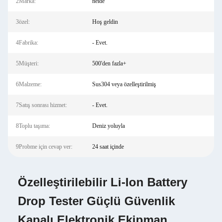
2Marka:
neide
3özel:
Hoş geldin
4Fabrika:
- Evet.
5Müşteri:
500'den fazla+
6Malzeme:
Sus304 veya özelleştirilmiş
7Satış sonrası hizmet:
- Evet.
8Toplu taşıma:
Deniz yoluyla
9Probme için cevap ver:
24 saat içinde
Özelleştirilebilir Li-Ion Battery
Drop Tester Güçlü Güvenlik
Kapalı Elektronik Ekipman