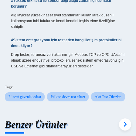
3Yüksek etki testi ile sensör doğruluğu zaman içinde nasıl
korunur?
Algılayıcılar yüksek hassasiyet standartları kullanılarak düzenli
kalibrasyona tabi tutulur ve kendi kendini teşhis etme özelliğine
sahiptir..
4Sistem entegrasyonu için test eden hangi iletişim protokollerini
destekliyor?
Drop tester, sorunsuz veri aktarımı için Modbus TCP ve OPC UA dahil
olmak üzere endüstriyel protokolleri, esnek sistem entegrasyonu için
USB ve Ethernet gibi standart arayüzleri destekler.
Tags:
Pil testi güvenlik odası
Pil kısa devre test cihazı
Akü Test Cihazları
Benzer Ürünler