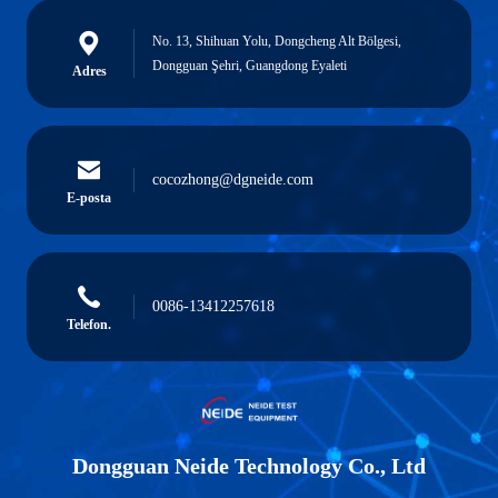
No. 13, Shihuan Yolu, Dongcheng Alt Bölgesi,
Dongguan Şehri, Guangdong Eyaleti
Adres
cocozhong@dgneide.com
E-posta
0086-13412257618
Telefon.
Dongguan Neide Technology Co., Ltd