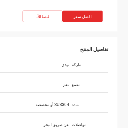
افضل سعر
ﺎﺘﺼﻟ ﺍﻶﻧ
تفاصيل المنتج
ماركة
نيدي
مصنع
نعم
مادة
SUS304 أو مخصصة
مواصلات
عن طريق البحر