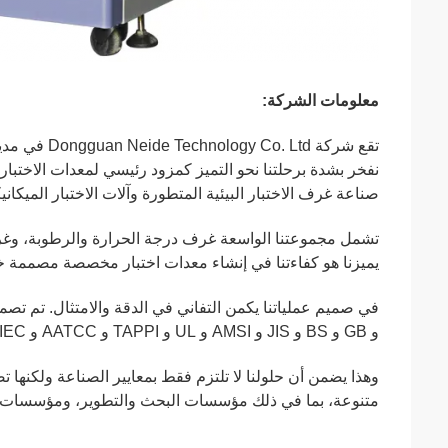
معلومات الشركة:
تقع شركة td
نفخر بشدة برحلتنا نحو التميز كمزود رئيسي لمعدات الاختبار 
صناعة غرف الاختبار البيئية المتطورة وآلات الاختبار الميكانيك
تشمل مجموعتنا الواسعة غرف درجة الحرارة والرطوبة، وغرف اخ
يميزنا هو كفاءتنا في إنشاء معدات اختبار مخصصة مصممة خصي
و GB و BS و JIS و AMSI و UL و TAPPI و AATCC و IEC.
وهذا يضمن أن حلولنا لا تلتزم فقط بمعايير الصناعة ولكنها ت
متنوعة، بما في ذلك مؤسسات البحث والتطوير، ومؤسسات فح