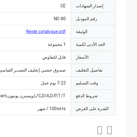
إصدار الشهادات
CE
رقم الموديل
ND-80
الوثيقة
Neide catalogue.pdf
الحد الأدنى لكمية
1 مجموعة
الأسعار
قابل للتفاوض
تفاصيل التغليف
صندوق خشبي (تغليف التصدير القياسي
وقت التسليم
7-22 يوم عمل
شروط الدفع
L/C,D/A,D/P,T/T,ويسترن يونيون,MoneyGram
القدرة على العرض
100sets / شهر