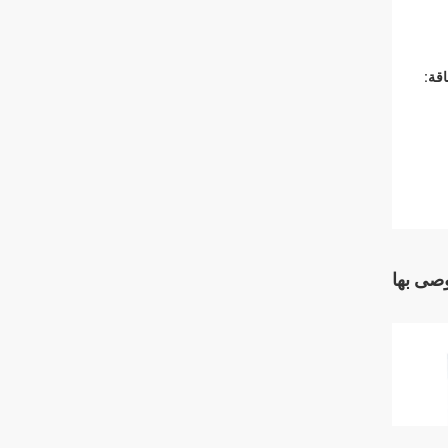
قة:
وصى بها