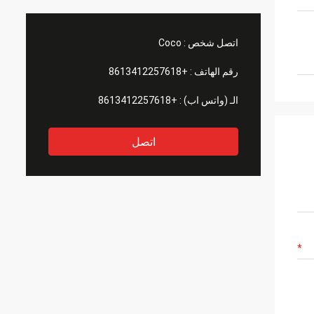
اتصل شخص :
Coco
رقم الهاتف :
+8613412257618
الـ (واتس اب) :
+8613412257618
اتصل