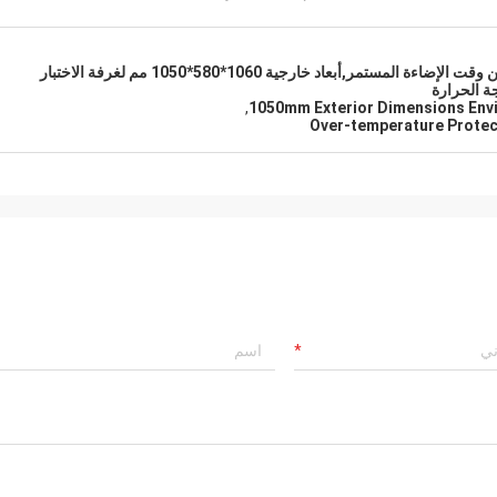
غرفة اختبار بيئي مع أكثر من 2000 ساعة من وقت الإضاءة المستمر,أبعاد خارجية 1060*580*1050 مم لغرفة الاختبار
جة الحرارة
,
Over-temperature Protec