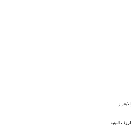
اهتزاز.
روف البيئية