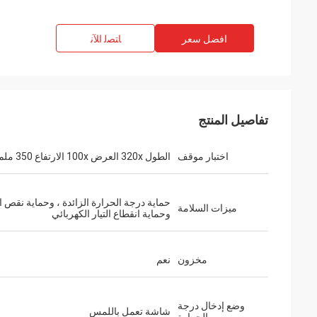
افضل سعر
ﺎﺘﺼﻟ ﺍﻶﻧ
تفاصيل المنتج
اختبار موقف
الطول 320x العرض 100x الارتفاع 350 ملم
حماية درجة الحرارة الزائدة ، وحماية نقص ال
ميزات السلامة
وحماية انقطاع التيار الكهربائي
مخزون
نعم
وضع إدخال درجة
شاشة تعمل باللمس