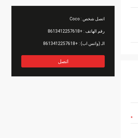
اتصل شخص :
Coco
رقم الهاتف :
+8613412257618
الـ (واتس اب) :
+8613412257618
اتصل