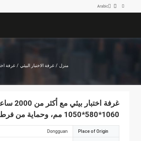
Arabic
منزل
/
غرفة الاختبار البيئي
/
غرفة اخت
1060*580*1050 مم، وحماية من فرط درجة الحرارة
Dongguan
Place of Origin