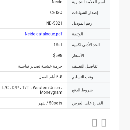
اسم العلامة التجارية
Neide
إصدار الشهادات
CE ISO
رقم الموديل
ND-5321
الوثيقة
Neide catalogue.pdf
الحد الأدنى لكمية
1Set
الأسعار
$598
تفاصيل التغليف
حزمة خشبية تصدير قياسية
وقت التسليم
5-8 أيام العمل
L/C ، D/P ، T/T ، Western Union ،
شروط الدفع
Moneygram
القدرة على العرض
50sets / شهر