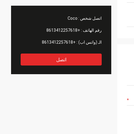
اتصل شخص :
Coco
رقم الهاتف :
+8613412257618
الـ (واتس اب) :
+8613412257618
اتصل