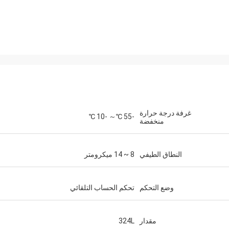
غرفة درجة حرارة
-55 ℃～ -10 ℃
منخفضة
النطاق الطيفي
8 ~ 14 ميكرومتر
وضع التحكم
تحكم الحساب التلقائي
مقدار
324L