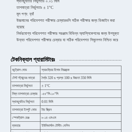
স্থানচ্যুতির নির্ভুলতাঃ ০.০১ মিমি
তাপমাত্রা নির্ভুলতাঃ ± 1°C
মূল পণ্য: হ্যাঁ
উচ্চমানের পরিবেশগত পরীক্ষার চেম্বারগুলি সঠিক পরীক্ষার জন্য ডিজাইন করা
হয়েছে
নির্ভরযোগ্য পরিবেশগত পরীক্ষার সরঞ্জাম বিভিন্ন অ্যাপ্লিকেশনের জন্য উপযুক্ত
উন্নত পরিবেশগত পরীক্ষার চেম্বার যা সঠিক পরিবেশগত সিমুলেশন নিশ্চিত করে
টেকনিক্যাল প্যারামিটারঃ
কন্ট্রোল মোড
স্বয়ংক্রিয় হিসাব নিয়ন্ত্রক
টেস্ট স্ট্যান্ডের মাত্রা
দৈর্ঘ্য 320 x প্রস্থ 100 x উচ্চতা 350 মিমি
তাপমাত্রা নির্ভুলতা
± 1°C
নিম্ন তাপমাত্রা চেম্বার
-৫৫°সি-১০°সি
স্থানচ্যুতির নির্ভুলতা
0.01 মিমি
তাপমাত্রা ইনপুট মোড
টাচ স্ক্রিন
স্পেকট্রাল রেঞ্জ
৮-১৪ এমএম
ব্যবহার
ইউনিভার্সাল টেস্টিং মেশিন