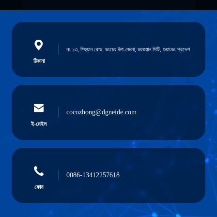
নং ১৩, শিহুয়ান রোড, ডংচেং উপ-জেলা, ডংগুয়ান সিটি, গুয়াংডং প্রদেশ
ঠিকানা
cocozhong@dgneide.com
ই-মেইল
0086-13412257618
ফোন