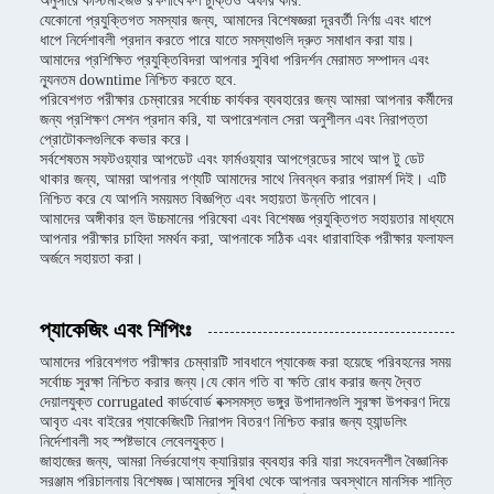
অনুসারে কাস্টমাইজড রক্ষণাবেক্ষণ চুক্তিও অফার করি.
যেকোনো প্রযুক্তিগত সমস্যার জন্য, আমাদের বিশেষজ্ঞরা দূরবর্তী নির্ণয় এবং ধাপে
ধাপে নির্দেশাবলী প্রদান করতে পারে যাতে সমস্যাগুলি দ্রুত সমাধান করা যায়।
আমাদের প্রশিক্ষিত প্রযুক্তিবিদরা আপনার সুবিধা পরিদর্শন মেরামত সম্পাদন এবং
ন্যূনতম downtime নিশ্চিত করতে হবে.
পরিবেশগত পরীক্ষার চেম্বারের সর্বোচ্চ কার্যকর ব্যবহারের জন্য আমরা আপনার কর্মীদের
জন্য প্রশিক্ষণ সেশন প্রদান করি, যা অপারেশনাল সেরা অনুশীলন এবং নিরাপত্তা
প্রোটোকলগুলিকে কভার করে।
সর্বশেষতম সফটওয়্যার আপডেট এবং ফার্মওয়্যার আপগ্রেডের সাথে আপ টু ডেট
থাকার জন্য, আমরা আপনার পণ্যটি আমাদের সাথে নিবন্ধন করার পরামর্শ দিই। এটি
নিশ্চিত করে যে আপনি সময়মত বিজ্ঞপ্তি এবং সহায়তা উন্নতি পাবেন।
আমাদের অঙ্গীকার হল উচ্চমানের পরিষেবা এবং বিশেষজ্ঞ প্রযুক্তিগত সহায়তার মাধ্যমে
আপনার পরীক্ষার চাহিদা সমর্থন করা, আপনাকে সঠিক এবং ধারাবাহিক পরীক্ষার ফলাফল
অর্জনে সহায়তা করা।
প্যাকেজিং এবং শিপিংঃ
আমাদের পরিবেশগত পরীক্ষার চেম্বারটি সাবধানে প্যাকেজ করা হয়েছে পরিবহনের সময়
সর্বোচ্চ সুরক্ষা নিশ্চিত করার জন্য।যে কোন গতি বা ক্ষতি রোধ করার জন্য দ্বৈত
দেয়ালযুক্ত corrugated কার্ডবোর্ড বক্সসমস্ত ভঙ্গুর উপাদানগুলি সুরক্ষা উপকরণ দিয়ে
আবৃত এবং বাইরের প্যাকেজিংটি নিরাপদ বিতরণ নিশ্চিত করার জন্য হ্যান্ডলিং
নির্দেশাবলী সহ স্পষ্টভাবে লেবেলযুক্ত।
জাহাজের জন্য, আমরা নির্ভরযোগ্য ক্যারিয়ার ব্যবহার করি যারা সংবেদনশীল বৈজ্ঞানিক
সরঞ্জাম পরিচালনায় বিশেষজ্ঞ।আমাদের সুবিধা থেকে আপনার অবস্থানে মানসিক শান্তি