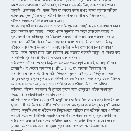
আদর্শ করে তোলেযেমনঃ অটোমোবাইল উপাদান, ইলেকট্রনিক্স, এয়ারস্পেস উপাদান
ইত্যাদি।চেম্বারের এই ধরনের নিম্ন তাপমাত্রা বজায় রাখার ক্ষমতা ব্যবহারকারীদের
সঠিক এবং পুনরাবৃত্তিযোগ্য পরীক্ষা পরিচালনা করতে পারে তা নিশ্চিত করে, যা
পরীক্ষার ফলাফলের নির্ভরযোগ্যতা বাড়ায়।
এই জলবায়ু পরীক্ষার চেম্বারের তাপমাত্রা ইনপুট মোড আধুনিক ব্যবহারযোগ্যতা মাথায়
রেখে ডিজাইন করা হয়েছে।এটিতে একটি স্বজ্ঞাত টাচ স্ক্রিন ইন্টারফেস রয়েছে যা
ব্যবহারকারীদের তাপমাত্রা পরামিতিগুলি সহজেই সেট করতে এবং পর্যবেক্ষণ করতে
সক্ষম করে. এই টাচ স্ক্রিন নিয়ন্ত্রণ শুধুমাত্র অপারেশন প্রক্রিয়া সহজতর কিন্তু
সঠিকতা এবং দক্ষতা উন্নত না। ব্যবহারকারীরা জটিল তাপমাত্রা চক্র প্রোগ্রাম
করতে পারেন, রিয়েল টাইম ডেটা নিরীক্ষণ,এবং সহজেই পরিবর্তন আনুন, যা নিশ্চিত করে
যে পরীক্ষার প্রক্রিয়াটি উভয়ই সহজতর এবং কার্যকর।
পরিবেশগত পরীক্ষার ক্ষেত্রে নির্ভুলতা অত্যন্ত গুরুত্বপূর্ণ এবং এই জলবায়ু পরীক্ষার
চেম্বারটি এই ক্ষেত্রে অসামান্য। এটি ± 1 °C তাপমাত্রার নির্ভুলতার গর্ব
করে,পরীক্ষার পরিবেশের উপর সঠিক নিয়ন্ত্রণ প্রদান. এই স্তরের নির্ভুলতা বাস্তব
বিশ্বের অবস্থার পুনরাবৃত্তি এবং পরীক্ষা ফলাফল বৈধ এবং নির্ভরযোগ্য হয় তা নিশ্চিত
করার জন্য সমালোচনামূলক। পণ্য স্থায়িত্ব জন্য পরীক্ষা কিনা, চাপ অধীনে
কর্মক্ষমতা,পরীক্ষার ফলাফলের বিশ্বাসযোগ্যতার জন্য চেম্বারের সঠিক তাপমাত্রা
নিয়ন্ত্রণ উল্লেখযোগ্যভাবে অবদান রাখে।
এই পরিবেশগত পরীক্ষার চেম্বারটি বহুমুখী এবং অভিযোজিত হওয়ার জন্য ডিজাইন করা
হয়েছে, এটি ইউনিভার্সাল টেস্টিং মেশিনের সাথে ব্যবহারের জন্য উপযুক্ত।এটি ব্যাপক
পরীক্ষার অনুমতি দেয় যা পরিবেশগত সিমুলেশনকে যান্ত্রিক চাপ পরীক্ষার সাথে একত্রিত
করেএই সংহতকরণ পরীক্ষার সম্ভাবনার পরিসীমাকে প্রসারিত করে, ব্যবহারকারীদের
পরিবেশগত এবং যান্ত্রিক চাপের সম্মিলিত আচরণে পণ্যগুলি কীভাবে আচরণ করে তা
মূল্যায়ন করতে সক্ষম করে।যা পুঙ্খানুপুঙ্খ পণ্য যোগ্যতা এবং উন্নয়ন জন্য