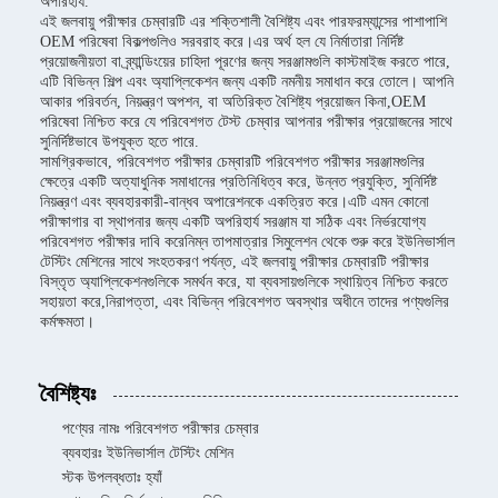
অপরিহার্য.
এই জলবায়ু পরীক্ষার চেম্বারটি এর শক্তিশালী বৈশিষ্ট্য এবং পারফরম্যান্সের পাশাপাশি
OEM পরিষেবা বিকল্পগুলিও সরবরাহ করে।এর অর্থ হল যে নির্মাতারা নির্দিষ্ট
প্রয়োজনীয়তা বা ব্র্যান্ডিংয়ের চাহিদা পূরণের জন্য সরঞ্জামগুলি কাস্টমাইজ করতে পারে,
এটি বিভিন্ন শিল্প এবং অ্যাপ্লিকেশন জন্য একটি নমনীয় সমাধান করে তোলে। আপনি
আকার পরিবর্তন, নিয়ন্ত্রণ অপশন, বা অতিরিক্ত বৈশিষ্ট্য প্রয়োজন কিনা,OEM
পরিষেবা নিশ্চিত করে যে পরিবেশগত টেস্ট চেম্বার আপনার পরীক্ষার প্রয়োজনের সাথে
সুনির্দিষ্টভাবে উপযুক্ত হতে পারে.
সামগ্রিকভাবে, পরিবেশগত পরীক্ষার চেম্বারটি পরিবেশগত পরীক্ষার সরঞ্জামগুলির
ক্ষেত্রে একটি অত্যাধুনিক সমাধানের প্রতিনিধিত্ব করে, উন্নত প্রযুক্তি, সুনির্দিষ্ট
নিয়ন্ত্রণ এবং ব্যবহারকারী-বান্ধব অপারেশনকে একত্রিত করে।এটি এমন কোনো
পরীক্ষাগার বা স্থাপনার জন্য একটি অপরিহার্য সরঞ্জাম যা সঠিক এবং নির্ভরযোগ্য
পরিবেশগত পরীক্ষার দাবি করেনিম্ন তাপমাত্রার সিমুলেশন থেকে শুরু করে ইউনিভার্সাল
টেস্টিং মেশিনের সাথে সংহতকরণ পর্যন্ত, এই জলবায়ু পরীক্ষার চেম্বারটি পরীক্ষার
বিস্তৃত অ্যাপ্লিকেশনগুলিকে সমর্থন করে, যা ব্যবসায়গুলিকে স্থায়িত্ব নিশ্চিত করতে
সহায়তা করে,নিরাপত্তা, এবং বিভিন্ন পরিবেশগত অবস্থার অধীনে তাদের পণ্যগুলির
কর্মক্ষমতা।
বৈশিষ্ট্যঃ
পণ্যের নামঃ পরিবেশগত পরীক্ষার চেম্বার
ব্যবহারঃ ইউনিভার্সাল টেস্টিং মেশিন
স্টক উপলব্ধতাঃ হ্যাঁ