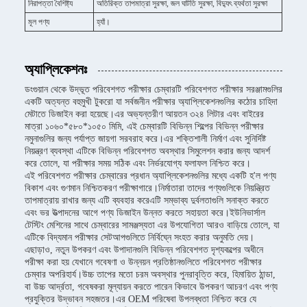
নিরাপত্তা বৈশিষ্ট্য
অতিরিক্ত তাপমাত্রা সুরক্ষা, জল ঘাটতি সুরক্ষা, বিদ্যুৎ ব্যর্থতা সুরক্ষা
মূল পণ্য
হ্যাঁ।
অ্যাপ্লিকেশনঃ
ডংগুয়ান থেকে উদ্ভূত পরিবেশগত পরীক্ষার চেম্বারটি পরিবেশগত পরীক্ষার সরঞ্জামগুলির
একটি অত্যন্ত বহুমুখী টুকরো যা সর্বজনীন পরীক্ষার অ্যাপ্লিকেশনগুলির কঠোর চাহিদা
মেটাতে ডিজাইন করা হয়েছে।এর অভ্যন্তরীণ আয়তন ৩২৪ লিটার এবং বাইরের
মাত্রা ১০৬০*৫৮০*১০৫০ মিমি, এই চেম্বারটি বিভিন্ন শিল্পের বিভিন্ন পরীক্ষার
নমুনাগুলির জন্য পর্যাপ্ত জায়গা সরবরাহ করে।এর শক্তিশালী নির্মাণ এবং সুনির্দিষ্ট
নিয়ন্ত্রণ ব্যবস্থা এটিকে বিভিন্ন পরিবেশগত অবস্থার সিমুলেশন করার জন্য আদর্শ
করে তোলে, যা পরীক্ষার সময় সঠিক এবং নির্ভরযোগ্য ফলাফল নিশ্চিত করে।
এই পরিবেশগত পরীক্ষার চেম্বারের প্রধান অ্যাপ্লিকেশনগুলির মধ্যে একটি হ'ল পণ্য
বিকাশ এবং গুণমান নিশ্চিতকরণ পরীক্ষাগারে।নির্মাতারা তাদের পণ্যগুলিকে নিয়ন্ত্রিত
তাপমাত্রায় রাখার জন্য এটি ব্যবহার করেএটি সম্ভাব্য দুর্বলতাগুলি সনাক্ত করতে
এবং ভর উত্পাদনের আগে পণ্য ডিজাইন উন্নত করতে সহায়তা করে।ইউনিভার্সাল
টেস্টিং মেশিনের সাথে চেম্বারের সামঞ্জস্যতা এর উপযোগিতা আরও বাড়িয়ে তোলে, যা
এটিকে বিদ্যমান পরীক্ষার সেটআপগুলিতে নির্বিঘ্নে সংহত করার অনুমতি দেয়।
এছাড়াও, নতুন উপকরণ এবং উপাদানগুলি বিভিন্ন পরিবেশগত দৃশ্যকল্পের অধীনে
পরীক্ষা করা হয় যেখানে গবেষণা ও উন্নয়ন প্রতিষ্ঠানগুলিতে পরিবেশগত পরীক্ষার
চেম্বার অপরিহার্য।উচ্চ তাপের মতো চরম অবস্থার পুনরাবৃত্তি করে, হিমায়িত ঠান্ডা,
বা উচ্চ আর্দ্রতা, গবেষকরা মূল্যায়ন করতে পারেন কিভাবে উপকরণ আচরণ এবং পণ্য
প্রযুক্তির উদ্ভাবন সহজতর।এর OEM পরিষেবা উপলব্ধতা নিশ্চিত করে যে