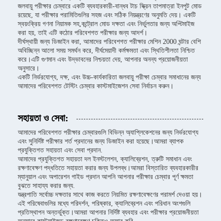
জলবায়ু পরীক্ষার চেম্বারে একটি ব্যবহারকারী-বান্ধব টাচ স্ক্রিন তাপমাত্রা ইনপুট মোড
রয়েছে, যা পরীক্ষার পরামিতিগুলির সহজ এবং সঠিক নিয়ন্ত্রণের অনুমতি দেয়। একটি
স্বয়ংক্রিয় গণনা নিয়ামক সহ,কন্ট্রোল মোড দক্ষতা এবং নির্ভুলতার জন্য অপ্টিমাইজ
করা হয়, তাই এটি কঠোর পরিবেশগত পরীক্ষার জন্য আদর্শ।
দীর্ঘস্থায়ী জন্য ডিজাইন করা, আমাদের পরিবেশগত পরীক্ষার মেশিন 2000 ঘন্টার বেশি
অবিচ্ছিন্ন আলো সময় সমর্থন করে, দীর্ঘমেয়াদী কর্মক্ষমতা এবং স্থিতিশীলতা নিশ্চিত
করে।এটি গুণমান এবং উদ্ভাবনের নিশ্চয়তা দেয়, আপনার অনন্য প্রয়োজনীয়তা
অনুসারে।
একটি নির্ভরযোগ্য, দক্ষ, এবং উচ্চ-কার্যকারিতা জলবায়ু পরীক্ষা চেম্বার সমাধানের জন্য
আমাদের পরিবেশগত টেস্টিং চেম্বার কাস্টমাইজেশন সেবা নির্বাচন করুন।
সহায়তা ও সেবা:
আমাদের পরিবেশগত পরীক্ষার চেম্বারগুলি বিভিন্ন অ্যাপ্লিকেশনের জন্য নির্ভরযোগ্য
এবং সুনির্দিষ্ট পরীক্ষার শর্ত প্রদানের জন্য ডিজাইন করা হয়েছে।আমরা ব্যাপক
প্রযুক্তিগত সহায়তা এবং সেবা প্রদান.
আমাদের প্রযুক্তিগত সহায়তা দল ইনস্টলেশন, ক্যালিব্রেশন, ত্রুটি সমাধান এবং
রক্ষণাবেক্ষণ পদ্ধতিতে সহায়তা করার জন্য উপলব্ধ।আমরা বিস্তারিত ব্যবহারকারীর
ম্যানুয়াল এবং অপারেশন গাইড প্রদান আপনি আপনার পরীক্ষার চেম্বার পূর্ণ ক্ষমতা
বুঝতে সাহায্য করার জন্য.
যন্ত্রপাতি সর্বোচ্চ দক্ষতার সাথে কাজ করতে নিয়মিত রক্ষণাবেক্ষণের পরামর্শ দেওয়া হয়।
এই পরিষেবাগুলির মধ্যে পরিদর্শন, পরিষ্কার, ক্যালিব্রেশন এবং পরিধান অংশগুলি
প্রতিস্থাপন অন্তর্ভুক্ত।আমরা আপনার নির্দিষ্ট ব্যবহার এবং পরীক্ষার প্রয়োজনীয়তা