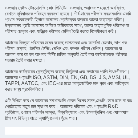
ডংগুয়ান নেইড টেকনোলজি কোং লিমিটেড ডংগুয়ান, গুয়াংডং প্রদেশে অবস্থিত,
যেখানে সুবিধাজনক পরিবহন ব্যবস্থা রয়েছে। শীর্ষ-মানের পরীক্ষার সরঞ্জামগুলির একটি
প্রধান সরবরাহকারী হিসাবে আমাদের শ্রেষ্ঠত্বের যাত্রায় আমরা অত্যন্ত গর্বিত।
উদ্ভাবনের প্রতি আমাদের অবিচল অঙ্গীকারের সাথে, আমরা অত্যাধুনিক পরিবেশগত
পরীক্ষার চেম্বার এবং যান্ত্রিক পরীক্ষার মেশিন তৈরি করতে বিশেষীকরণ করি।
আমাদের বিস্তৃত পরিসরের মধ্যে রয়েছে তাপমাত্রা এবং আর্দ্রতা চেম্বার, তাপ শক
পরীক্ষা চেম্বার, টেনসিল টেস্টিং মেশিন এবং কম্পন পরীক্ষা মেশিন। আমাদের যা
আলাদা করে তা হল আপনার নির্দিষ্ট চাহিদা অনুযায়ী তৈরি করা কাস্টমাইজড পরীক্ষার
সরঞ্জাম তৈরি করার দক্ষতা।
আমাদের কার্যক্রমের কেন্দ্রবিন্দুতে রয়েছে নির্ভুলতা এবং সম্মানের প্রতি উৎসর্গীকরণ।
আমাদের পণ্যগুলি ISO, ASTM, DIN, EN, GB, BS, JIS, AMSI, UL,
TAPPI, AATCC, এবং IEC-এর মতো আন্তর্জাতিক মান পূরণ এবং অতিক্রম
করার জন্য প্রকৌশলিত।
এটি নিশ্চিত করে যে আমাদের সমাধানগুলি কেবল শিল্পের মানদণ্ডগুলি মেনে চলে না বরং
শ্রেষ্ঠত্বের নতুন মান স্থাপন করে। আমাদের পরিষেবা এবং পণ্যগুলি R&D
প্রতিষ্ঠান, গুণমান পরিদর্শন সংস্থা, বিশ্ববিদ্যালয় এবং ইলেকট্রনিক্স এবং যোগাযোগ
শিল্প সহ বিভিন্ন খাতে অ্যাপ্লিকেশন খুঁজে পায়।