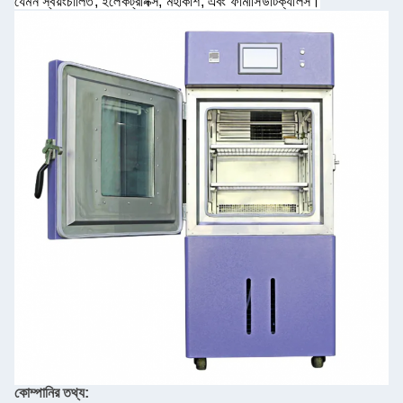
যেমন স্বয়ংচালিত, ইলেকট্রনিক্স, মহাকাশ, এবং ফার্মাসিউটিক্যালস
।
কোম্পানির তথ্য: