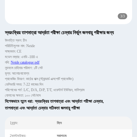
3
/
3
স্বয়ংক্রিয় তাপমাত্রা আর্দ্রতা পরীক্ষা চেম্বার নির্ভুল জলবায়ু পরীক্ষার জন্য
উৎপত্তি স্থল: চীন
পরিচিতিমুলক নাম: Neide
সাক্ষ্যদান: CE
মডেল নম্বার: এনডি -100 এ
নথি:
Neide catalogue.pdf
ন্যূনতম চাহিদার পরিমাণ: ১টি সেট
মূল্য: আলোচনাযোগ্য
প্যাকেজিং বিবরণ: কাঠের বাক্স (স্ট্যান্ডার্ড এক্সপোর্ট প্যাকেজিং)
ডেলিভারি সময়: 7-22 কাজের দিন
পরিশোধের শর্ত: L/C, D/A, D/P, T/T, ওয়েস্টার্ন ইউনিয়ন, মানিগ্রাম
যোগানের ক্ষমতা: ১০০ সেট/মাস
বিশেষভাবে তুলে ধরা:
স্বয়ংক্রিয় তাপমাত্রা এবং আর্দ্রতা পরীক্ষা চেম্বার
,
তাপমাত্রা এবং আর্দ্রতা চেম্বার সঠিকতা জলবায়ু পরীক্ষা
1ব্র্যান্ড:
নিদে
2কাস্টমাইজড:
স্বাগতম