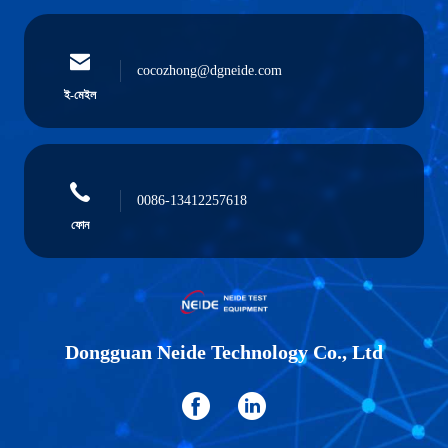
cocozhong@dgneide.com
ই-মেইল
0086-13412257618
ফোন
Dongguan Neide Technology Co., Ltd