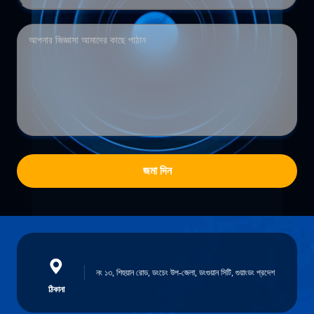
জমা দিন
নং ১৩, শিহুয়ান রোড, ডংচেং উপ-জেলা, ডংগুয়ান সিটি, গুয়াংডং প্রদেশ
ঠিকানা