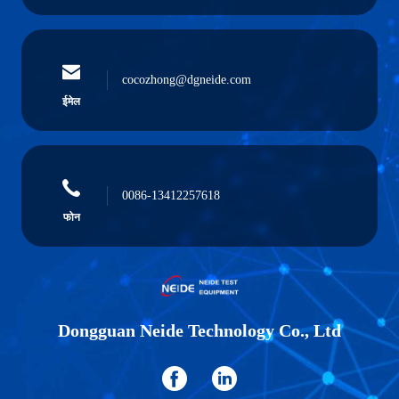
cocozhong@dgneide.com
ईमेल
0086-13412257618
फोन
Dongguan Neide Technology Co., Ltd