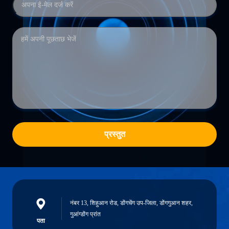
प्रस्तुत
नंबर 13, शिहुआन रोड, डोंगचेंग उप-जिला, डोंगगुआन शहर,
गुआंग्डोंग प्रांत
पता