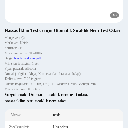
3
/
3
Hassas İklim Testleri için Otomatik Sıcaklık Nem Test Odası
Menşe yeri: Çin
Marka adı: Neide
Sertifika: CE
Model numarası: ND-100A
Belge:
Neide catalogue.pdf
Min sipariş miktarı: 1 set
Fiyat: pazarlık edilebilir
Ambalaj bilgileri: Ahşap Kutu (standart ihracat ambalajı)
Teslim süresi: 7-22 iş günü
Ödeme koşulları: L/C, D/A, D/P, T/T, Western Union, MoneyGram
Yetenek temini: 100 set/ay
Vurgulamak:
Otomatik sıcaklık nem testi odası
,
hassas iklim testi sıcaklık nem odası
1Marka:
neide
2özelleştirilmiş:
Hoş geldin