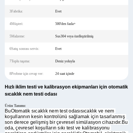
3Fabrika:
Evet
4Müşteri:
500'den fazla+
5Malzeme:
Sus304 veya özelleştirilmiş
6Satış sonrası servis:
Evet
7Toplu taşıma:
Deniz yoluyla
8Probme için cevap ver:
24 saat içinde
Hızlı iklim testi ve kalibrasyon ekipmanları için otomatik
sıcaklık nem testi odası
Ürün Tanımı:
Bu
Otomatik sıcaklık nem test odası
sıcaklık ve nem 
koşullarının kesin kontrolünü sağlamak için tasarlanmış 
son derece gelişmiş bir çevresel simülasyon cihazıdır.Bu 
oda, çevresel koşulların sıkı test ve kalibrasyonu 