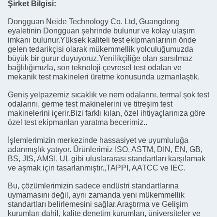
Şirket Bilgisi:
Dongguan Neide Technology Co. Ltd, Guangdong
eyaletinin Dongguan şehrinde bulunur ve kolay ulaşım
imkanı bulunur.Yüksek kaliteli test ekipmanlarının önde
gelen tedarikçisi olarak mükemmellik yolculuğumuzda
büyük bir gurur duyuyoruz.Yenilikçiliğe olan sarsılmaz
bağlılığımızla, son teknoloji çevresel test odaları ve
mekanik test makineleri üretme konusunda uzmanlaştık.
Geniş yelpazemiz sıcaklık ve nem odalarını, termal şok test
odalarını, germe test makinelerini ve titreşim test
makinelerini içerir.Bizi farklı kılan, özel ihtiyaçlarınıza göre
özel test ekipmanları yaratma becerimiz..
İşlemlerimizin merkezinde hassasiyet ve uyumluluğa
adanmışlık yatıyor. Ürünlerimiz ISO, ASTM, DIN, EN, GB,
BS, JIS, AMSI, UL gibi uluslararası standartları karşılamak
ve aşmak için tasarlanmıştır.,TAPPI, AATCC ve IEC.
Bu, çözümlerimizin sadece endüstri standartlarına
uymamasını değil, aynı zamanda yeni mükemmellik
standartları belirlemesini sağlar.Araştırma ve Gelişim
kurumları dahil, kalite denetim kurumları, üniversiteler ve