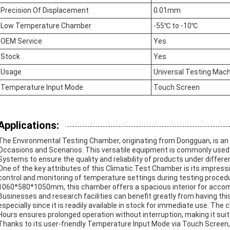
Precision Of Displacement
0.01mm
Low Temperature Chamber
-55℃ to -10℃
OEM Service
Yes
Stock
Yes
Usage
Universal Testing Mac
Temperature Input Mode
Touch Screen
Applications:
The Environmental Testing Chamber, originating from Dongguan, is an e
Occasions and Scenarios. This versatile equipment is commonly used 
Systems to ensure the quality and reliability of products under differ
One of the key attributes of this Climatic Test Chamber is its impres
control and monitoring of temperature settings during testing proced
1060*580*1050mm, this chamber offers a spacious interior for accom
Businesses and research facilities can benefit greatly from having thi
especially since it is readily available in stock for immediate use. T
Hours ensures prolonged operation without interruption, making it suita
Thanks to its user-friendly Temperature Input Mode via Touch Screen,