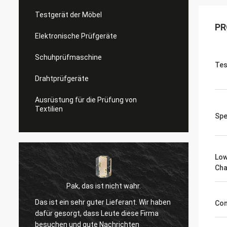
Testgerät der Möbel
PR
Elektronische Prüfgeräte
Schuhprüfmaschine
Tes
Drahtprüfgeräte
Ausrüstung für die Prüfung von
Textilien
Spe
Low
Ch
Pak, das ist nicht wahr.
Das ist ein sehr guter Lieferant. Wir haben
Ich ha
Con
dafür gesorgt, dass Leute diese Firma
erhalt
besuchen und gute Nachrichten
diesem