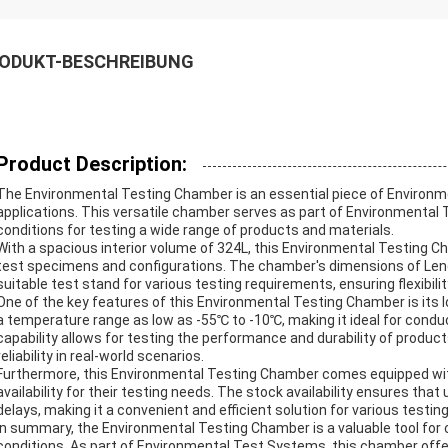
ODUKT-BESCHREIBUNG
Product Description:
The Environmental Testing Chamber is an essential piece of Environme
applications. This versatile chamber serves as part of Environmental 
conditions for testing a wide range of products and materials.
With a spacious interior volume of 324L, this Environmental Testing
test specimens and configurations. The chamber's dimensions of L
suitable test stand for various testing requirements, ensuring flexibilit
One of the key features of this Environmental Testing Chamber is its
a temperature range as low as -55℃ to -10℃, making it ideal for conduc
capability allows for testing the performance and durability of produc
reliability in real-world scenarios.
Furthermore, this Environmental Testing Chamber comes equipped with
availability for their testing needs. The stock availability ensures tha
delays, making it a convenient and efficient solution for various testing
In summary, the Environmental Testing Chamber is a valuable tool for 
conditions. As part of Environmental Test Systems, this chamber offer