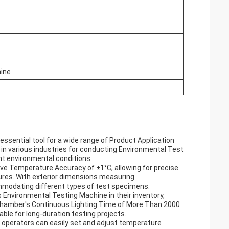
hine
ssential tool for a wide range of Product Application
in various industries for conducting Environmental Test
ent environmental conditions.
sive Temperature Accuracy of ±1°C, allowing for precise
ures. With exterior dimensions measuring
modating different types of test specimens.
s Environmental Testing Machine in their inventory,
he chamber's Continuous Lighting Time of More Than 2000
ble for long-duration testing projects.
 operators can easily set and adjust temperature