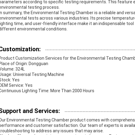
parameters according to specific testing requirements. This feature en
environmental testing process.
In summary, the Environmental Testing Chamber is a reliable and versat
environmental tests across various industries. Its precise temperature c
lighting time, and user-friendly interface make it an indispensable to
different environmental conditions.
Customization:
Product Customization Services for the Environmental Testing Chamb
Place of Origin: Dongguan
Volume: 324L
Usage: Universal Testing Machine
Stock: Yes
OEM Service: Yes
Continuous Lighting Time: More Than 2000 Hours
Support and Services:
Our Environmental Testing Chamber product comes with comprehensiv
performance and customer satisfaction. Our team of experts is availabl
troubleshooting to address any issues that may arise.