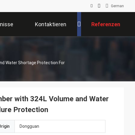
German
gnisse
Kontaktieren
Referenzen
Sie Uns
nd Water Shortage Protection For
mber with 324L Volume and Water
lure Protection
rigin
Dongguan