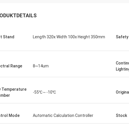
ODUKTDETAILS
t Stand
Length 320x Width 100x Height 350mm
Safety
Contin
ctral Range
8~14um
Lighti
 Temperature
-55℃～-10℃
Origin
amber
Kontinuierlich
- Ich weiß n
be gerade die Ware vom Verkäufer
Wir haben die Batterie
trol Mode
Automatic Calculation Controller
Stock
en und bin sehr zufrieden mit
erhalten, sie funktionier
 Einkaufserlebnis. Zunächst
wir benutzen sie jede Wo