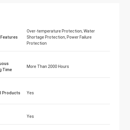
Over-temperature Protection, Water
 Features
Shortage Protection, Power Failure
Protection
uous
More Than 2000 Hours
ng Time
al Products
Yes
icht.
Luft
-Testkammer
Yes
Die Produktqualität ist sehr zuverlässig,
t hervorragend,
die Zusammenarbeit seit vielen Jahren
che.Ihr