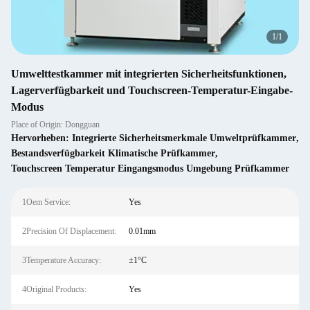
1
/
1
Umwelttestkammer mit integrierten Sicherheitsfunktionen,
Lagerverfügbarkeit und Touchscreen-Temperatur-Eingabe-
Modus
Place of Origin: Dongguan
Hervorheben:
Integrierte Sicherheitsmerkmale Umweltprüfkammer
,
Bestandsverfügbarkeit Klimatische Prüfkammer
,
Touchscreen Temperatur Eingangsmodus Umgebung Prüfkammer
1Oem Service:
Yes
2Precision Of Displacement:
0.01mm
3Temperature Accuracy:
±1°C
4Original Products:
Yes