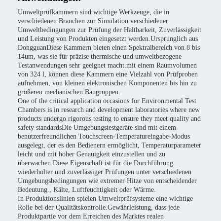
Umweltprüfkammern sind wichtige Werkzeuge, die in
verschiedenen Branchen zur Simulation verschiedener
Umweltbedingungen zur Prüfung der Haltbarkeit, Zuverlässigkeit
und Leistung von Produkten eingesetzt werden.Ursprunglich aus
DongguanDiese Kammern bieten einen Spektralbereich von 8 bis
14um, was sie für präzise thermische und umweltbezogene
Testanwendungen sehr geeignet macht.mit einem Raumvolumen
von 324 l, können diese Kammern eine Vielzahl von Prüfproben
aufnehmen, von kleinen elektronischen Komponenten bis hin zu
größeren mechanischen Baugruppen.
One of the critical application occasions for Environmental Test
Chambers is in research and development laboratories where new
products undergo rigorous testing to ensure they meet quality and
safety standardsDie Umgebungstestgeräte sind mit einem
benutzerfreundlichen Touchscreen-Temperatureingabe-Modus
ausgelegt, der es den Bedienern ermöglicht, Temperaturparameter
leicht und mit hoher Genauigkeit einzustellen und zu
überwachen.Diese Eigenschaft ist für die Durchführung
wiederholter und zuverlässiger Prüfungen unter verschiedenen
Umgebungsbedingungen wie extremer Hitze von entscheidender
Bedeutung., Kälte, Luftfeuchtigkeit oder Wärme.
In Produktionslinien spielen Umweltprüfsysteme eine wichtige
Rolle bei der Qualitätskontrolle.Gewährleistung, dass jede
Produktpartie vor dem Erreichen des Marktes realen