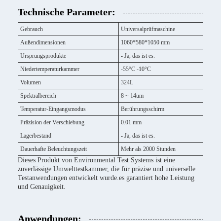
Technische Parameter:
Gebrauch
Universalprüfmaschine
Außendimensionen
1060*580*1050 mm
Ursprungsprodukte
- Ja, das ist es.
Niedertemperaturkammer
-55°C -10°C
Volumen
324L
Spektralbereich
8 ~ 14um
Temperatur-Eingangsmodus
Berührungsschirm
Präzision der Verschiebung
0.01 mm
Lagerbestand
- Ja, das ist es.
Dauerhafte Beleuchtungszeit
Mehr als 2000 Stunden
Dieses Produkt von Environmental Test Systems ist eine
zuverlässige Umwelttestkammer, die für präzise und universelle
Testanwendungen entwickelt wurde.es garantiert hohe Leistung
und Genauigkeit.
Anwendungen: