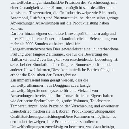
Umweltbelastungen standhältDie Präzision der Verschiebung, mit
einer Genauigkeit von 0,01 mm, ermöglicht sehr detaillierte und
konsistente Testszenarien, die für Industriezweige wie Elektronik,
Automobil, Luftfahrt,und Pharmazeutika, bei denen selbst geringe
Abweichungen Auswirkungen auf die Produktleistung haben
können.
Darüber hinaus eignen sich diese Umweltprüfkammern aufgrund
ihrer Fähigkeit, eine Dauer der kontinuierlichen Beleuchtung von
mehr als 2000 Stunden zu halten, ideal für
Langzeitversuchszenarien.Dies gewährleistet eine ununterbrochene
Prüfung über längere Zeiträume., die für die Bewertung der
Haltbarkeit und Zuverlässigkeit von entscheidender Bedeutung ist,
sei es bei der Simulation einer längeren Sonnenexposition oder
anderer Umweltfaktoren,Diese kontinuierliche Betriebsfähigkeit
erhöht die Robustheit der Testergebnisse..
Zusammenfassend kann gesagt werden, dass die
Umweltprüfkammern aus Dongguan zuverlässige
Umweltprüfgeräte und -systeme für eine Vielzahl von
Anwendungen bereitstellen.Ihre fortschrittlichen Eigenschaften
wie der breite Spektralbereich, großes Volumen, Touchscreen-
Temperaturinput, hohe Präzision der Verschiebung und erweiterter
Dauerbetrieb machen sie in Laboren, Produktionsprüfungen,und
QualitätssicherungseinrichtungenDiese Kammern ermöglichen es
den Industriezweigen, ihre Produkte unter simulierten
Umweltbedingungen zuverlässig zu bewerten, was dazu beiträgt,