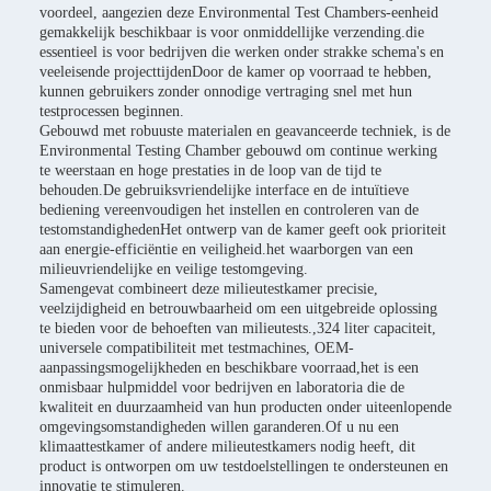
voordeel, aangezien deze Environmental Test Chambers-eenheid
gemakkelijk beschikbaar is voor onmiddellijke verzending.die
essentieel is voor bedrijven die werken onder strakke schema's en
veeleisende projecttijdenDoor de kamer op voorraad te hebben,
kunnen gebruikers zonder onnodige vertraging snel met hun
testprocessen beginnen.
Gebouwd met robuuste materialen en geavanceerde techniek, is de
Environmental Testing Chamber gebouwd om continue werking
te weerstaan en hoge prestaties in de loop van de tijd te
behouden.De gebruiksvriendelijke interface en de intuïtieve
bediening vereenvoudigen het instellen en controleren van de
testomstandighedenHet ontwerp van de kamer geeft ook prioriteit
aan energie-efficiëntie en veiligheid.het waarborgen van een
milieuvriendelijke en veilige testomgeving.
Samengevat combineert deze milieutestkamer precisie,
veelzijdigheid en betrouwbaarheid om een uitgebreide oplossing
te bieden voor de behoeften van milieutests.,324 liter capaciteit,
universele compatibiliteit met testmachines, OEM-
aanpassingsmogelijkheden en beschikbare voorraad,het is een
onmisbaar hulpmiddel voor bedrijven en laboratoria die de
kwaliteit en duurzaamheid van hun producten onder uiteenlopende
omgevingsomstandigheden willen garanderen.Of u nu een
klimaattestkamer of andere milieutestkamers nodig heeft, dit
product is ontworpen om uw testdoelstellingen te ondersteunen en
innovatie te stimuleren.