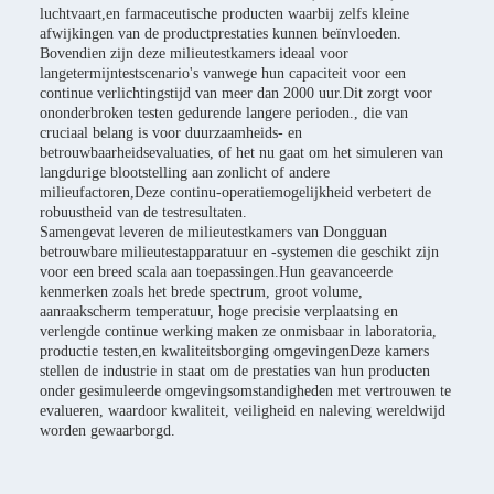
luchtvaart,en farmaceutische producten waarbij zelfs kleine
afwijkingen van de productprestaties kunnen beïnvloeden.
Bovendien zijn deze milieutestkamers ideaal voor
langetermijntestscenario's vanwege hun capaciteit voor een
continue verlichtingstijd van meer dan 2000 uur.Dit zorgt voor
ononderbroken testen gedurende langere perioden., die van
cruciaal belang is voor duurzaamheids- en
betrouwbaarheidsevaluaties, of het nu gaat om het simuleren van
langdurige blootstelling aan zonlicht of andere
milieufactoren,Deze continu-operatiemogelijkheid verbetert de
robuustheid van de testresultaten.
Samengevat leveren de milieutestkamers van Dongguan
betrouwbare milieutestapparatuur en -systemen die geschikt zijn
voor een breed scala aan toepassingen.Hun geavanceerde
kenmerken zoals het brede spectrum, groot volume,
aanraakscherm temperatuur, hoge precisie verplaatsing en
verlengde continue werking maken ze onmisbaar in laboratoria,
productie testen,en kwaliteitsborging omgevingenDeze kamers
stellen de industrie in staat om de prestaties van hun producten
onder gesimuleerde omgevingsomstandigheden met vertrouwen te
evalueren, waardoor kwaliteit, veiligheid en naleving wereldwijd
worden gewaarborgd.