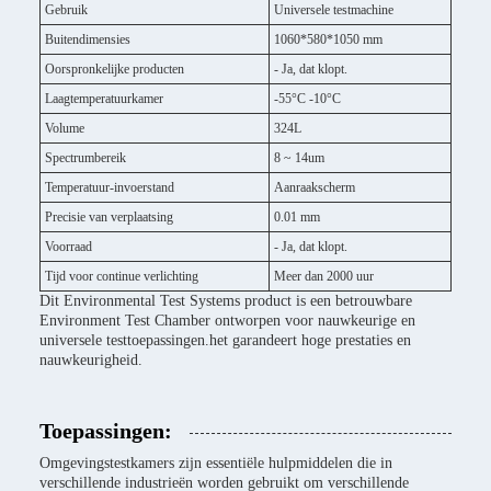
Gebruik
Universele testmachine
Buitendimensies
1060*580*1050 mm
Oorspronkelijke producten
- Ja, dat klopt.
Laagtemperatuurkamer
-55°C -10°C
Volume
324L
Spectrumbereik
8 ~ 14um
Temperatuur-invoerstand
Aanraakscherm
Precisie van verplaatsing
0.01 mm
Voorraad
- Ja, dat klopt.
Tijd voor continue verlichting
Meer dan 2000 uur
Dit Environmental Test Systems product is een betrouwbare
Environment Test Chamber ontworpen voor nauwkeurige en
universele testtoepassingen.het garandeert hoge prestaties en
nauwkeurigheid.
Toepassingen:
Omgevingstestkamers zijn essentiële hulpmiddelen die in
verschillende industrieën worden gebruikt om verschillende