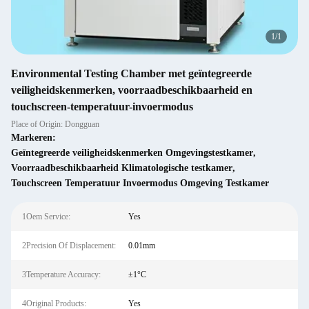
1
/
1
Environmental Testing Chamber met geïntegreerde
veiligheidskenmerken, voorraadbeschikbaarheid en
touchscreen-temperatuur-invoermodus
Place of Origin: Dongguan
Markeren:
Geïntegreerde veiligheidskenmerken Omgevingstestkamer
,
Voorraadbeschikbaarheid Klimatologische testkamer
,
Touchscreen Temperatuur Invoermodus Omgeving Testkamer
1Oem Service:
Yes
2Precision Of Displacement:
0.01mm
3Temperature Accuracy:
±1°C
4Original Products:
Yes