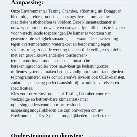
Aanpassing:
Onze Environmental Testing Chamber, afkomstig uit Dongguan,
biedt uitgebreide product aanpassingsdiensten om aan uw
specifieke testbehoeften te voldoen.Deze klimaattestkamer is
ontworpen om betrouwbare en nauwkeurige milieutests te leveren
voor verschillende toepassingen.De kamer is voorzien van
geavanceerde veiligheidsmaatregelen, waaronder bescherming
tegen overtemperatuur, watertekort en bescherming tegen
stroomstoring, zodat de werking te allen tijde veilig en stabiel is.
met een gebruikersvriendelijke touchscreen-
temperatuurinvoermodus en een automatische
berekeningscontroller voor nauwkeurige bediening,onze
milieutestsystemen maken het eenvoudig om testomstandigheden
te programmeren en te controlerenWe leveren ook OEM-diensten,
zodat de aanpassing perfect aansluit bij uw unieke vereisten en
specificaties.
Kies voor onze Environmental Testing Chamber voor een
veelzijdige en betrouwbare klimaattestkamer
oplossing,ondersteund door professionele
aanpassingsmogelijkheden die zijn ontworpen om uw
Environmental Test Systems-mogelijkheden te verbeteren.
Ondersteuning en diensten: