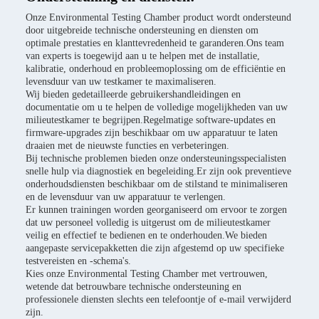
Onze Environmental Testing Chamber product wordt ondersteund
door uitgebreide technische ondersteuning en diensten om
optimale prestaties en klanttevredenheid te garanderen.Ons team
van experts is toegewijd aan u te helpen met de installatie,
kalibratie, onderhoud en probleemoplossing om de efficiëntie en
levensduur van uw testkamer te maximaliseren.
Wij bieden gedetailleerde gebruikershandleidingen en
documentatie om u te helpen de volledige mogelijkheden van uw
milieutestkamer te begrijpen.Regelmatige software-updates en
firmware-upgrades zijn beschikbaar om uw apparatuur te laten
draaien met de nieuwste functies en verbeteringen.
Bij technische problemen bieden onze ondersteuningsspecialisten
snelle hulp via diagnostiek en begeleiding.Er zijn ook preventieve
onderhoudsdiensten beschikbaar om de stilstand te minimaliseren
en de levensduur van uw apparatuur te verlengen.
Er kunnen trainingen worden georganiseerd om ervoor te zorgen
dat uw personeel volledig is uitgerust om de milieutestkamer
veilig en effectief te bedienen en te onderhouden.We bieden
aangepaste servicepakketten die zijn afgestemd op uw specifieke
testvereisten en -schema's.
Kies onze Environmental Testing Chamber met vertrouwen,
wetende dat betrouwbare technische ondersteuning en
professionele diensten slechts een telefoontje of e-mail verwijderd
zijn.