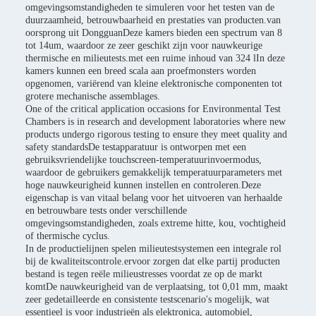
omgevingsomstandigheden te simuleren voor het testen van de
duurzaamheid, betrouwbaarheid en prestaties van producten.van
oorsprong uit DongguanDeze kamers bieden een spectrum van 8
tot 14um, waardoor ze zeer geschikt zijn voor nauwkeurige
thermische en milieutests.met een ruime inhoud van 324 lIn deze
kamers kunnen een breed scala aan proefmonsters worden
opgenomen, variërend van kleine elektronische componenten tot
grotere mechanische assemblages.
One of the critical application occasions for Environmental Test
Chambers is in research and development laboratories where new
products undergo rigorous testing to ensure they meet quality and
safety standardsDe testapparatuur is ontworpen met een
gebruiksvriendelijke touchscreen-temperatuurinvoermodus,
waardoor de gebruikers gemakkelijk temperatuurparameters met
hoge nauwkeurigheid kunnen instellen en controleren.Deze
eigenschap is van vitaal belang voor het uitvoeren van herhaalde
en betrouwbare tests onder verschillende
omgevingsomstandigheden, zoals extreme hitte, kou, vochtigheid
of thermische cyclus.
In de productielijnen spelen milieutestsystemen een integrale rol
bij de kwaliteitscontrole.ervoor zorgen dat elke partij producten
bestand is tegen reële milieustresses voordat ze op de markt
komtDe nauwkeurigheid van de verplaatsing, tot 0,01 mm, maakt
zeer gedetailleerde en consistente testscenario's mogelijk, wat
essentieel is voor industrieën als elektronica, automobiel,