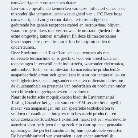
nauwkeurige en consistente resultaten.
Een van de opvallende kenmerken van deze milieutestkamer is de
uitzonderlijke temperatuurnauwkeurigheid van ±1°C.Deze hoge
nauwkeurigheid zorgt ervoor dat de testomstandigheden
gedurende het gehele testproces stabiel en betrouwbaar blijven,
waardoor gebruikers met vertrouwen de omstandigheden in de
echte omgeving kunnen simuleren.En deze klimaattestkamer
levert superieure prestaties om kritische testprotocollen te
ondersteunen..
Deze Environmental Test Chamber is ontworpen als een
universele testmachine en is geschikt voor een breed scala aan
toepassingen in verschillende industrieën, waaronder elektronica,
automobiel, lucht- en ruimtevaart,farmaceutische productenDe
aanpasbaarheid ervan stelt gebruikers in staat om temperatuur- en
vochtigheidstests, spanningsonderzoeken,en milieusimulaties om
de duurzaamheid en prestaties van onderdelen en producten onder
verschillende omgevingsstressen te evalueren.
Naast de technische mogelijkheden biedt de Environmental
Testing Chamber het gemak van een OEM-service.het mogelijk
maken van aanpassingen om aan specifieke testbehoeften te
voldoen of naadloos te integreren in bestaande productie- en
onderzoeksworkflowsDeze flexibiliteit maakt het een waardevolle
aanwinst voor bedrijven die op zoek zijn naar op maat gemaakte
oplossingen die perfect aansluiten bij hun operationele vereisten.
De beschikbaarheid van voorraden is een ander aanzienlijk