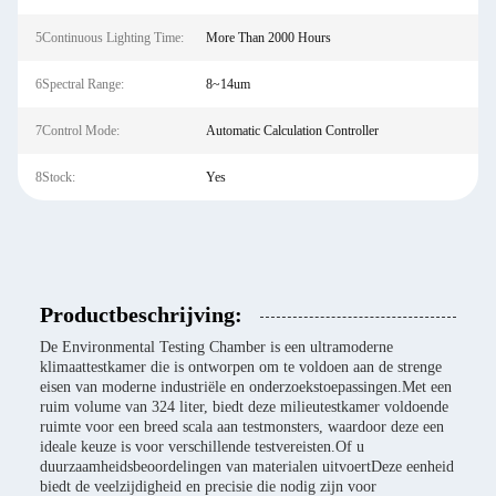
5Continuous Lighting Time:
More Than 2000 Hours
6Spectral Range:
8~14um
7Control Mode:
Automatic Calculation Controller
8Stock:
Yes
Productbeschrijving:
De Environmental Testing Chamber is een ultramoderne
klimaattestkamer die is ontworpen om te voldoen aan de strenge
eisen van moderne industriële en onderzoekstoepassingen.Met een
ruim volume van 324 liter, biedt deze milieutestkamer voldoende
ruimte voor een breed scala aan testmonsters, waardoor deze een
ideale keuze is voor verschillende testvereisten.Of u
duurzaamheidsbeoordelingen van materialen uitvoertDeze eenheid
biedt de veelzijdigheid en precisie die nodig zijn voor