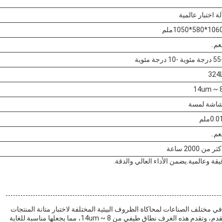
لة اختبار عالمية
10*580*1050ملم
عم..
 درجة مئوية
324
8 ~ 1
اشة لمسة
0.0ملم
عم..
ثر من 2000 ساعة
يقة وعالمية.يضمن الأداء العالي والدقة.
 مختلف الصناعات لمحاكاة الظروف البيئية المختلفة لاختبار متانة المنتجات
وموثوقيتها وأدائها.من دونغغوان، وهي مركز معروف بالتصنيع المتقدم، وتقدم هذه الغرف نطاق طيفي من 8 ~ 14um، مما يجعلها مناسبة للغاية