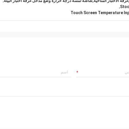
ة,غرفة الاختبار المناخية,شاشة لمسة درجة حرارة وضع مدخل غرفة اختبار البيئة
,
,
Stoc
Touch Screen Temperature In