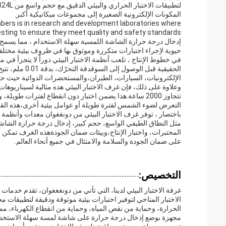
المكونات الإلكترونية الصغيرة إلى مجموعات ميكانيكية أكبر.
mbers is in research and development laboratories where
إدخال درجة حرارة الشاشة اللمسية سهلة الاستخدام ، مما يسمح لل
حيوية لإجراء اختبارات متكررة وموثوق بها في ظروف بيئية مختلفة 
في خطوط الإنتاج ، تلعب أنظمة الاختبار البيئي دوراً لا يتجزأ ف
الحقيقية قبل ا
الإلكترونيات، السيارات، الطيران،والمستحضرات الدوائية حيث حتى
وعلاوة على ذلك، فإن غرف الاختبار البيئي هذه مثالية لسيناريوه
تتجاوز 2000 ساعة.هذا يضمن اختبار دون انقطاع لفترات طوي
التعرض لضوء الشمس لفترة طويلة أو عوامل بيئية أخرى،هذه القدرة
باختصار ، توفر غرف الاختبار البيئي من دونغغوان معدات وأنظمة 
مثل النطاق الطيفي الواسع، حجم كبير، إدخال درجة حرارة الشاشة 
المختبرات، واختبار الإنتاج،وبيئات ضمان الجودةهذه الغرف تمكن 
على ضمان الجودة والسلامة والامتثال في جميع أنحاء العالم.
التخصيص:
غرفة الاختبار البيئي لدينا، التي تأتي من دونغغغوان، تقدم خدما
الاختبار المناخي لتوفير اختبارات بيئية موثوقة ودقيقة لتطبيقات 
الحرارة، وحماية من نقص المياه، وحماية من انقطاع الكهرباء، 
مجهزة بوضع إدخال درجة حرارة على شاشة لمسة سهلة الاستخدام و