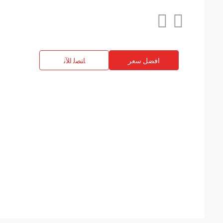
افضل سعر
ﺎﺘﺼﻟ ﺍﻶﻧ