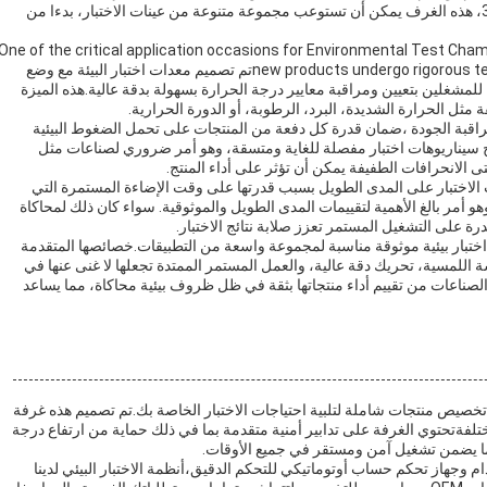
لتطبيقات الاختبار الحراري والبيئي الدقيق.مع حجم واسع من 324L، هذه الغرف يمكن أن تستوعب مجموعة متنوعة من عينات الاختبار، بدءا من
One of the critical application occasions for Environmental Test Cha
new products undergo rigorous testing to ensure they meet quality and safety standardsتم تصميم معدات اختبار البيئة مع وضع
مشغلين بتعيين ومراقبة معايير درجة الحرارة بسهولة بدقة عالية.هذه الميزة
مثل الحرارة الشديدة، البرد، الرطوبة، أو الدورة الحرارية.
ي مراقبة الجودة ،ضمان قدرة كل دفعة من المنتجات على تحمل الضغوط البيئية
لوصول إلى السوقدقة التحرّك، بدقة 0.01 ملم، تتيح سيناريوهات اختبار مفصلة للغاية ومتسقة، وهو أمر ضروري لصناعات مثل
 الانحرافات الطفيفة يمكن أن تؤثر على أداء المنتج.
ات الاختبار على المدى الطويل بسبب قدرتها على وقت الإضاءة المستمرة التي
لة، وهو أمر بالغ الأهمية لتقييمات المدى الطويل والموثوقية. سواء كان ذلك لمحاكاة
 على التشغيل المستمر تعزز صلابة نتائج الاختبار.
اختبار بيئية موثوقة مناسبة لمجموعة واسعة من التطبيقات.خصائصها المتقدمة
اللمسية، تحريك دقة عالية، والعمل المستمر الممتدة تجعلها لا غنى عنها في
الصناعات من تقييم أداء منتجاتها بثقة في ظل ظروف بيئية محاكاة، مما يساعد
ت تخصيص منتجات شاملة لتلبية احتياجات الاختبار الخاصة بك.تم تصميم هذه غرفة
مختلفةتحتوي الغرفة على تدابير أمنية متقدمة بما في ذلك حماية من ارتفاع درجة
مما يضمن تشغيل آمن ومستقر في جميع الأوقات.
جهاز تحكم حساب أوتوماتيكي للتحكم الدقيق،أنظمة الاختبار البيئي لدينا