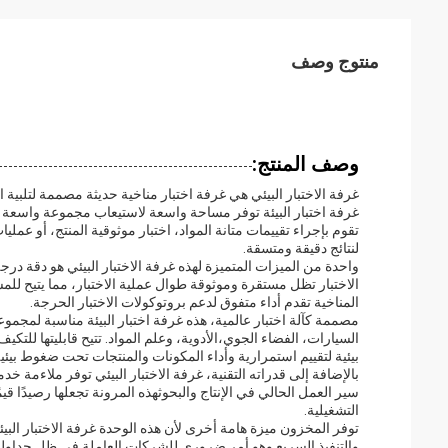
منتوج وصف
وصف المنتج:
غرفة اختبار البيئة توفر مساحة واسعة لاستيعاب مجموعة واسعة من ع
تقوم بإجراء تقييمات متانة المواد، اختبار موثوقية المنتج، أو عمل
لنتائج دقيقة ومتسقة.
الاختبار تظل مستقرة وموثوقة طوال عملية الاختبار، مما يتيح للمس
المناخية تقدم أداء متفوق لدعم بروتوكولات الاختبار الحرجة.
مصممة كآلة اختبار عالمية، هذه غرفة اختبار البيئة مناسبة لمجم
السيارات، الفضاء الجوي،الأدوية، وعلم المواد. تتيح قابليتها للتك
بيئية لتقييم استمرارية وأداء المكونات والمنتجات تحت ضغوط بيئي
سير العمل الحالي في الإنتاج والبحوثهذه المرونة تجعلها رصيدًا ق
التشغيلية.
توفر المخزون ميزة هامة أخرى لأن هذه الوحدة غرفة الاختبار الب
والتنفيذ السريع.وهو أمر ضروري للشركات العاملة في ظل جداو