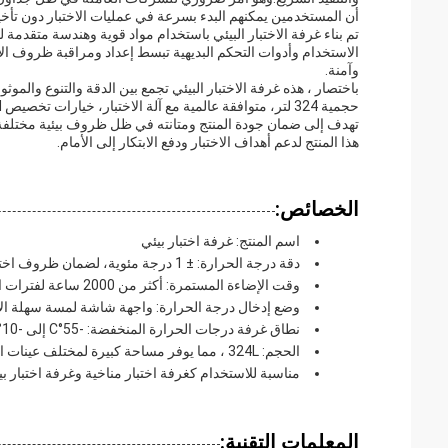
أن المستخدمين يمكنهم البدء بسرعة في عمليات الاختبار دون تأخ
تم بناء غرفة الاختبار البيئي باستخدام مواد قوية وهندسة متقدم
الاستخدام وأدوات التحكم البديهية تبسط إعداد ومراقبة ظروف الاخت
وآمنة.
تهدف إلى ضمان جودة المنتج ومتانته في ظل ظروف بيئية مختلفةسو
هذا المنتج لدعم أهداف الاختبار ودفع الابتكار إلى الأمام.
الخصائص:
اسم المنتج: غرفة اختبار بيئي
دقة درجة الحرارة: ± 1 درجة مئوية، لضمان ظروف اختبار دقيقة
وقت الإضاءة المستمرة: أكثر من 2000 ساعة لفترات اختبار طويلة
وضع إدخال درجة الحرارة: واجهة شاشة لمسة سهلة ال
نطاق غرفة درجات الحرارة المنخفضة: -55°C إلى -10°C لبيئات الاختبار متعددة الاستخدامات
الحجم: 324L ، مما يوفر مساحة كبيرة لمختلف عينات الاختبار
مناسبة للاستخدام كغرفة اختبار مناخية وغرفة اختبار بيئ
المعلمات التقنية: