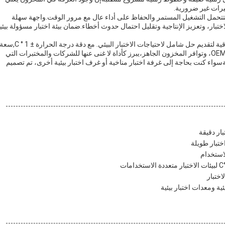
يرات غير ضرورية.
ة لتتحمل التشغيل المستمر والحفاظ على أداء عال مع مرور الوقت.واجهة سهلة
بار، وتعزيز الإنتاجية وتقليل احتمال حدوث أخطاء.ضمان بيئة اختبار مسؤولة بيئيا
باختصار ، هذه غرفة الاختبار البيئي تجمع بين الدقة والتنوع والموثوقية لتقديم حل شامل لاحتياجات الاختبار البيئي. مع دقة درجة الحرارة ± 1 ° C
حجمية 324 لتر، متوافقة عالمية مع آلة الاختبار، خيارات تخصيص OEM، وتوافر المخزون الجاهز،يبرز كأداة لا غنى عنها للشركات والمختبرات التي
اء كنت بحاجة إلى غرفة اختبار مناخية أو غرف اختبار بيئية أخرى، تم تصميم
استخدام
ية ومعدات اختبار بيئية