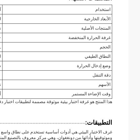
استخدام
آ
الأبعاد الخارجية
60
المنتجات الأصلية
ن
غرفة الحرارة المنخفضة
-55 درجة مئوية -10
الحجم
L
النطاق الطيفي
4um
وضع إدخال الحرارة
ش
دقة التنقل
1
الأسهم
ن
وقت الإضاءة المستمر
أك
هذا المنتج هو غرفة اختبار بيئية موثوقة مصممة لتطبيقات اختبار دق
التطبيقات:
غرف الاختبار البيئي هي أدوات أساسية تستخدم على نطاق واسع في