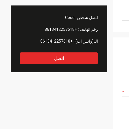
اتصل شخص :
Coco
رقم الهاتف :
+8613412257618
الـ (واتس اب) :
+8613412257618
اتصل