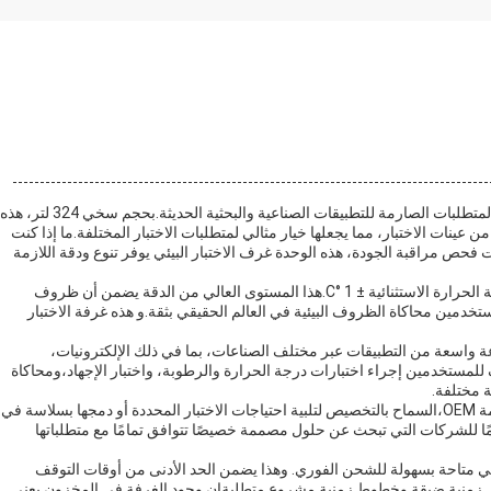
غرفة الاختبار البيئي هي غرفة اختبار مناخية حديثة مصممة لتلبية المتطلبات الصارمة للتطبيقات الصناعية والبحثية الحديثة.بحجم سخي 324 لتر، هذه
ينات الاختبار، مما يجعلها خيار مثالي لمتطلبات الاختبار المختلفة.ما إذا كنت
يات فحص مراقبة الجودة، هذه الوحدة غرف الاختبار البيئي يوفر تنوع ودقة اللازمة
واحدة من الميزات المتميزة لهذه غرفة الاختبار البيئي هو دقة درجة الحرارة الاستثنائية ± 1 °C.هذا المستوى العالي من الدقة يضمن أن ظروف
تخدمين محاكاة الظروف البيئية في العالم الحقيقي بثقة.و هذه غرفة الاختبار
وعة واسعة من التطبيقات عبر مختلف الصناعات، بما في ذلك الإلكترونيات،
يف للمستخدمين إجراء اختبارات درجة الحرارة والرطوبة، واختبار الإجهاد،ومحاكاة
ة مختلفة.
بالإضافة إلى قدراته التقنية، غرفة الاختبار البيئي توفر ملاءمة خدمة OEM،السماح بالتخصيص لتلبية احتياجات الاختبار المحددة أو دمجها بسلاسة في
يمًا للشركات التي تبحث عن حلول مصممة خصيصًا تتوافق تمامًا مع متطلباتها
يئي متاحة بسهولة للشحن الفوري. وهذا يضمن الحد الأدنى من أوقات التوقف
ل زمنية ضيقة وخطوط زمنية مشروع متطلبةإن وجود الغرفة في المخزون يعني