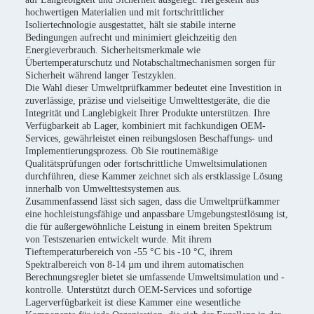
hochwertigen Materialien und mit fortschrittlicher
Isoliertechnologie ausgestattet, hält sie stabile interne
Bedingungen aufrecht und minimiert gleichzeitig den
Energieverbrauch. Sicherheitsmerkmale wie
Übertemperaturschutz und Notabschaltmechanismen sorgen für
Sicherheit während langer Testzyklen.
Die Wahl dieser Umweltprüfkammer bedeutet eine Investition in
zuverlässige, präzise und vielseitige Umwelttestgeräte, die die
Integrität und Langlebigkeit Ihrer Produkte unterstützen. Ihre
Verfügbarkeit ab Lager, kombiniert mit fachkundigen OEM-
Services, gewährleistet einen reibungslosen Beschaffungs- und
Implementierungsprozess. Ob Sie routinemäßige
Qualitätsprüfungen oder fortschrittliche Umweltsimulationen
durchführen, diese Kammer zeichnet sich als erstklassige Lösung
innerhalb von Umwelttestsystemen aus.
Zusammenfassend lässt sich sagen, dass die Umweltprüfkammer
eine hochleistungsfähige und anpassbare Umgebungstestlösung ist,
die für außergewöhnliche Leistung in einem breiten Spektrum
von Testszenarien entwickelt wurde. Mit ihrem
Tieftemperaturbereich von -55 °C bis -10 °C, ihrem
Spektralbereich von 8-14 µm und ihrem automatischen
Berechnungsregler bietet sie umfassende Umweltsimulation und -
kontrolle. Unterstützt durch OEM-Services und sofortige
Lagerverfügbarkeit ist diese Kammer eine wesentliche