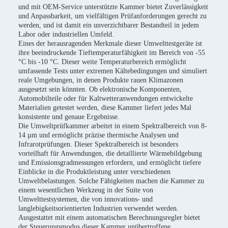
und mit OEM-Service unterstützte Kammer bietet Zuverlässigkeit
und Anpassbarkeit, um vielfältigen Prüfanforderungen gerecht zu
werden, und ist damit ein unverzichtbarer Bestandteil in jedem
Labor oder industriellen Umfeld.
Eines der herausragenden Merkmale dieser Umwelttestgeräte ist
ihre beeindruckende Tieftemperaturfähigkeit im Bereich von -55
°C bis -10 °C. Dieser weite Temperaturbereich ermöglicht
umfassende Tests unter extremen Kältebedingungen und simuliert
reale Umgebungen, in denen Produkte rauen Klimazonen
ausgesetzt sein könnten. Ob elektronische Komponenten,
Automobilteile oder für Kaltwetteranwendungen entwickelte
Materialien getestet werden, diese Kammer liefert jedes Mal
konsistente und genaue Ergebnisse.
Die Umweltprüfkammer arbeitet in einem Spektralbereich von 8-
14 µm und ermöglicht präzise thermische Analysen und
Infrarotprüfungen. Dieser Spektralbereich ist besonders
vorteilhaft für Anwendungen, die detaillierte Wärmebildgebung
und Emissionsgradmessungen erfordern, und ermöglicht tiefere
Einblicke in die Produktleistung unter verschiedenen
Umweltbelastungen. Solche Fähigkeiten machen die Kammer zu
einem wesentlichen Werkzeug in der Suite von
Umwelttestsystemen, die von innovations- und
langlebigkeitsorientierten Industrien verwendet werden.
Ausgestattet mit einem automatischen Berechnungsregler bietet
der Steuerungsmodus dieser Kammer unübertroffene