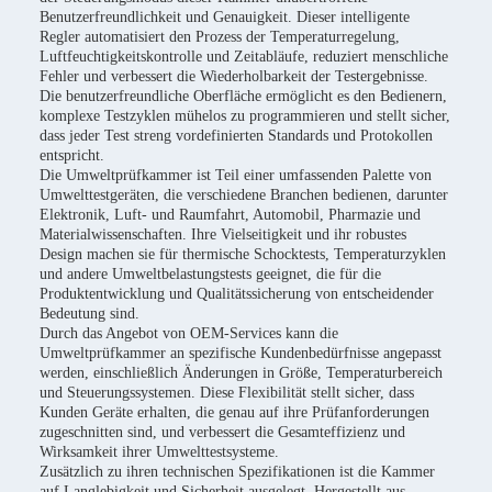
Benutzerfreundlichkeit und Genauigkeit. Dieser intelligente
Regler automatisiert den Prozess der Temperaturregelung,
Luftfeuchtigkeitskontrolle und Zeitabläufe, reduziert menschliche
Fehler und verbessert die Wiederholbarkeit der Testergebnisse.
Die benutzerfreundliche Oberfläche ermöglicht es den Bedienern,
komplexe Testzyklen mühelos zu programmieren und stellt sicher,
dass jeder Test streng vordefinierten Standards und Protokollen
entspricht.
Die Umweltprüfkammer ist Teil einer umfassenden Palette von
Umwelttestgeräten, die verschiedene Branchen bedienen, darunter
Elektronik, Luft- und Raumfahrt, Automobil, Pharmazie und
Materialwissenschaften. Ihre Vielseitigkeit und ihr robustes
Design machen sie für thermische Schocktests, Temperaturzyklen
und andere Umweltbelastungstests geeignet, die für die
Produktentwicklung und Qualitätssicherung von entscheidender
Bedeutung sind.
Durch das Angebot von OEM-Services kann die
Umweltprüfkammer an spezifische Kundenbedürfnisse angepasst
werden, einschließlich Änderungen in Größe, Temperaturbereich
und Steuerungssystemen. Diese Flexibilität stellt sicher, dass
Kunden Geräte erhalten, die genau auf ihre Prüfanforderungen
zugeschnitten sind, und verbessert die Gesamteffizienz und
Wirksamkeit ihrer Umwelttestsysteme.
Zusätzlich zu ihren technischen Spezifikationen ist die Kammer
auf Langlebigkeit und Sicherheit ausgelegt. Hergestellt aus