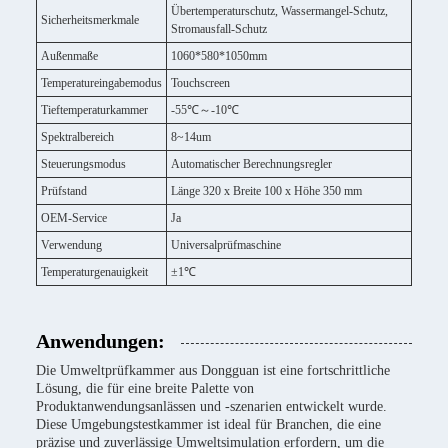
Übertemperaturschutz, Wassermangel-Schutz,
Sicherheitsmerkmale
Stromausfall-Schutz
Außenmaße
1060*580*1050mm
Temperatureingabemodus
Touchscreen
Tieftemperaturkammer
-55℃～-10℃
Spektralbereich
8~14um
Steuerungsmodus
Automatischer Berechnungsregler
Prüfstand
Länge 320 x Breite 100 x Höhe 350 mm
OEM-Service
Ja
Verwendung
Universalprüfmaschine
Temperaturgenauigkeit
±1℃
Anwendungen:
Die Umweltprüfkammer aus Dongguan ist eine fortschrittliche
Lösung, die für eine breite Palette von
Produktanwendungsanlässen und -szenarien entwickelt wurde.
Diese Umgebungstestkammer ist ideal für Branchen, die eine
präzise und zuverlässige Umweltsimulation erfordern, um die