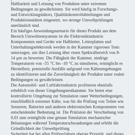
Haltbarkeit und Leistung von Produkten unter extremen
Bedingungen zu gewährleisten. Sie wird häufig in Forschungs-
und Entwicklungslabors, Qualitätskontrollabteilungen und
Produktionsstätten eingesetzt, wo strenge Umweltprüfungen
unerlässlich sind.
Ein häufiges Anwendungsszenario für dieses Produkt aus dem
Bereich Umwelttestsysteme ist die Elektronikindustrie.
Komponenten und Geräte wie Halbleiter, Leiterplatten und
Unterhaltungselektronik werden in der Kammer rigorosen Tests
unterzogen, um ihre Leistung über einen Spektralbereich von 8-
14 µm zu bewerten. Die Fähigkeit der Kammer, niedrige
Temperaturen von -55 °C bis -10 °C zu simulieren, ermöglicht es
Herstellern, potenzielle Ausfälle aufgrund von Kälteumgebungen
zu identifizieren und die Zuverlässigkeit der Produkte unter realen
Bedingungen zu gewährleisten.
Die Automobil- und Luftfahrtindustrie profitieren ebenfalls
erheblich von dieser Umgebungstestkammer. Sie bietet eine
kontrollierte Umgebung zur Simulation rauer Wetterbedingungen,
einschließlich extremer Kälte, was für die Prüfung von Teilen wie
Sensoren, Batterien und anderen elektronischen Komponenten von
entscheidender Bedeutung ist. Die Präzision der Verschiebung von
0,01 mm ermöglicht eine genaue Simulation mechanischer
Belastungen während Temperaturschwankungen und erhöht die
Gründlichkeit der Umweltprüfung.
Sicherheit hat bei allen Prüfverfahren oberste Priorität, und dieses