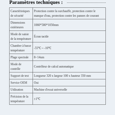
Paramètres techniques :
Caractéristiques
Protection contre la surchauffe, protection contre le
de sécurité
manque d'eau, protection contre les pannes de courant
Dimensions
1060*580*1050mm
extérieures
Mode de saisie
Écran tactile
de la température
Chambre à basse
-55℃～-10℃
température
Plage spectrale
8~14um
Mode de
Contrôleur de calcul automatique
contrôle
Support de test
Longueur 320 x largeur 100 x hauteur 350 mm
Service OEM
Oui
Utilisation
Machine d'essai universelle
Précision de la
±1℃
température