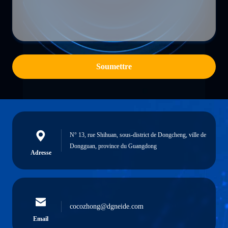
Soumettre
N° 13, rue Shihuan, sous-district de Dongcheng, ville de
Dongguan, province du Guangdong
Adresse
cocozhong@dgneide.com
Email