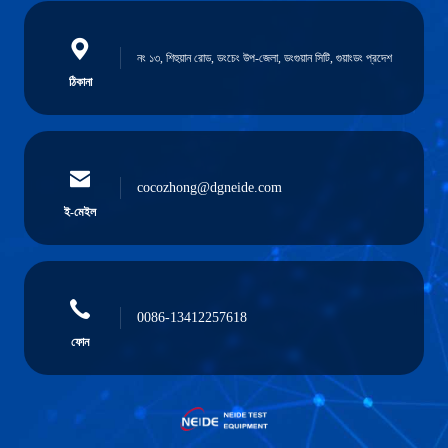
নং ১৩, শিহুয়ান রোড, ডংচেং উপ-জেলা, ডংগুয়ান সিটি, গুয়াংডং প্রদেশ
ঠিকানা
cocozhong@dgneide.com
ই-মেইল
0086-13412257618
ফোন