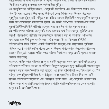
প্রয়োজনীয়তার জন্য সঠিকভাবে উপযুক্ত সরঞ্জাম পায়, তাদের পরিবেশগত পরীক্ষার
সিস্টেমের সামগ্রিক দক্ষতা এবং কার্যকারিতা বৃদ্ধি।
এর প্রযুক্তিগত বৈশিষ্ট্য ছাড়াও, চেম্বারটি স্থায়িত্ব এবং নিরাপত্তা মাথায় রেখে
ডিজাইন করা হয়েছে। উচ্চ মানের উপকরণ থেকে নির্মিত এবং উন্নত নিরোধক
প্রযুক্তি অন্তর্ভুক্ত,এটি শক্তি খরচ কমিয়ে আনতে স্থিতিশীল অভ্যন্তরীণ অবস্থার
বজায় রাখেঅতিরিক্ত তাপমাত্রা সুরক্ষা এবং জরুরী শাট-অফ প্রক্রিয়াগুলির মতো
সুরক্ষা বৈশিষ্ট্যগুলি দীর্ঘ পরীক্ষার চক্রের সময় মানসিক শান্তি প্রদান করে।
এই পরিবেশগত পরীক্ষার চেম্বারটি বেছে নেওয়ার অর্থ নির্ভরযোগ্য, সুনির্দিষ্ট এবং
বহুমুখী পরিবেশগত পরীক্ষার সরঞ্জামগুলিতে বিনিয়োগ করা যা আপনার পণ্যগুলির
অখণ্ডতা এবং দীর্ঘায়ুকে সমর্থন করে।স্টক আছে কি না, বিশেষজ্ঞ OEM
পরিষেবাগুলির সাথে মিলিত, একটি বিরামবিহীন সংগ্রহ এবং বাস্তবায়ন প্রক্রিয়া
নিশ্চিত করে। আপনি রুটিন মানের চেক বা উন্নত পরিবেশগত সিমুলেশন পরিচালনা
করছেন কিনা,এই চেম্বার পরিবেশগত পরীক্ষা সিস্টেমের মধ্যে একটি প্রধান সমাধান
হিসাবে দাঁড়িয়েছে.
সংক্ষেপে, পরিবেশগত পরীক্ষার চেম্বার একটি অত্যন্ত সক্ষম এবং কাস্টমাইজযোগ্য
পরিবেশগত পরীক্ষার সমাধান যা পরীক্ষার বিস্তৃত দৃশ্যকল্প জুড়ে ব্যতিক্রমী পারফরম্যান্স
সরবরাহ করার জন্য ডিজাইন করা হয়েছে।এর নিম্ন তাপমাত্রা -৫৫°সি থেকে -১০°সি
পর্যন্ত, স্পেকট্রাল পরিসীমা 8 ~ 14μm, এবং স্বয়ংক্রিয় হিসাব নিয়ামক, এটি
ব্যাপক পরিবেশগত সিমুলেশন এবং নিয়ন্ত্রণ প্রদান করে।এই চেম্বারটি পরিবেশগত
পরীক্ষা এবং পণ্য যাচাইকরণে শ্রেষ্ঠত্বের প্রতি প্রতিশ্রুতিবদ্ধ যে কোন সংস্থার
জন্য একটি অপরিহার্য উপাদান.
বৈশিষ্ট্যঃ