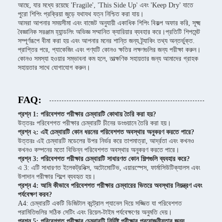
আছে, যার মধ্যে রয়েছে 'Fragile', 'This Side Up' এবং 'Keep Dry' যাতে
পুরো শিপিং প্রক্রিয়া জুড়ে যথাযথ যত্ন নিশ্চিত করা যায়।
আমরা আপনার সময়সীমা এবং বাজেট অনুযায়ী একাধিক শিপিং বিকল্প অফার করি, সূক্ষ্ম
বৈজ্ঞানিক সরঞ্জাম হ্যান্ডলিং অভিজ্ঞ সম্মানিত ক্যারিয়ার ব্যবহার করে।প্রতিটি শিপমেন্ট
সম্পূর্ণরূপে বীমা করা হয় এবং আপনার মনের শান্তি জন্য ট্র্যাকিং তথ্য অন্তর্ভুক্ত.
প্রাপ্তির পরে, প্যাকেজিং এবং পণ্যটি কোনও ক্ষতির লক্ষণগুলির জন্য পরীক্ষা করুন।
কোনও সমস্যা হওয়ার সম্ভাবনা কম হলে, তাত্ক্ষণিক সহায়তার জন্য আমাদের গ্রাহক
সহায়তার সাথে যোগাযোগ করুন।
FAQ:
প্রশ্ন 1: পরিবেশগত পরীক্ষার চেম্বারটি কোথায় তৈরি করা হয়?
উত্তরঃ পরিবেশগত পরীক্ষার চেম্বারটি চীনের ডংগুয়ানে তৈরি করা হয়।
প্রশ্ন ২: এই চেম্বারটি কোন ধরনের পরিবেশগত অবস্থার অনুকরণ করতে পারে?
উত্তরঃ এই চেম্বারটি মডেলের উপর নির্ভর করে তাপমাত্রা, আর্দ্রতা এবং কখনও
কখনও কম্পনের মতো বিভিন্ন পরিবেশগত অবস্থার অনুকরণ করতে পারে।
প্রশ্ন 3: পরিবেশগত পরীক্ষার চেম্বারটি সাধারণত কোন শিল্পগুলি ব্যবহার করে?
এ 3: এটি সাধারণত ইলেকট্রনিক্স, অটোমোটিভ, এয়ারস্পেস, ফার্মাসিউটিক্যালস এবং
উপাদান পরীক্ষার শিল্পে ব্যবহৃত হয়।
প্রশ্ন 4: আমি কীভাবে পরিবেশগত পরীক্ষার চেম্বারের ভিতরে অবস্থার নিয়ন্ত্রণ এবং
পর্যবেক্ষণ করব?
A4: চেম্বারটি একটি ডিজিটাল কন্ট্রোল প্যানেল দিয়ে সজ্জিত যা পরিবেশগত
পরামিতিগুলির সঠিক সেটিং এবং রিয়েল-টাইম পর্যবেক্ষণের অনুমতি দেয়।
প্রশ্ন 5: পরিবেশগত পরীক্ষার চেম্বারটি নির্দিষ্ট পরীক্ষার প্রয়োজনীয়তার জন্য