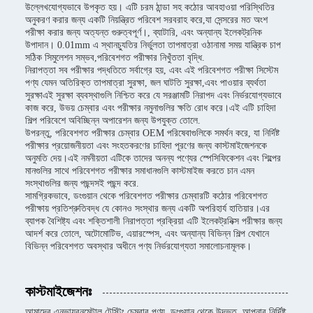
উল্লেখযোগ্যভাবে উপকৃত হয়। এটি চরম ঠান্ডা সহ কঠোর আবহাওয়া পরিস্থিতির
অনুকরণ করার জন্য একটি নিয়ন্ত্রিত পরিবেশ সরবরাহ করে,যা সেন্সরের মত অংশ
পরীক্ষা করার জন্য অত্যন্ত গুরুত্বপূর্ণ।, ব্যাটারি, এবং অন্যান্য ইলেকট্রনিক
উপাদান। 0.01mm এ স্থানচ্যুতির নির্ভুলতা তাপমাত্রা ওঠানামা সময় যান্ত্রিক চাপ
সঠিক সিমুলেশন সম্ভব,পরিবেশগত পরীক্ষার নিখুঁততা বৃদ্ধি.
নিরাপত্তা সব পরীক্ষার পদ্ধতিতে সর্বাগ্রে হয়, এবং এই পরিবেশগত পরীক্ষা সিস্টেম
পণ্য যেমন অতিরিক্ত তাপমাত্রা সুরক্ষা, জল ঘাটতি সুরক্ষা,এবং পাওয়ার ব্যর্থতা
সুরক্ষাএই সুরক্ষা ব্যবস্থাগুলি নিশ্চিত করে যে সরঞ্জামটি নিরাপদ এবং নির্ভরযোগ্যভাবে
কাজ করে, উভয় চেম্বার এবং পরীক্ষার নমুনাগুলির ক্ষতি রোধ করে।এই এটি চাহিদা
শিল্প পরিবেশে অবিচ্ছিন্ন অপারেশন জন্য উপযুক্ত তোলে.
উপরন্তু, পরিবেশগত পরীক্ষার চেম্বার OEM পরিষেবাগুলিকে সমর্থন করে, যা নির্দিষ্ট
পরীক্ষার প্রয়োজনীয়তা এবং সংহতকরণের চাহিদা পূরণের জন্য কাস্টমাইজেশনকে
অনুমতি দেয়।এই নমনীয়তা এটিকে তাদের অনন্য পণ্যের স্পেসিফিকেশন এবং শিল্পের
মানগুলির সাথে পরিবেশগত পরীক্ষার সমাধানগুলি কাস্টমাইজ করতে চান এমন
সংস্থাগুলির জন্য পছন্দসই পছন্দ করে.
সামগ্রিকভাবে, ডংগুয়ান থেকে পরিবেশগত পরীক্ষার চেম্বারটি কঠোর পরিবেশগত
পরীক্ষায় প্রতিশ্রুতিবদ্ধ যে কোনও সংস্থার জন্য একটি অপরিহার্য হাতিয়ার।এর
ব্যাপক বৈশিষ্ট্য এবং শক্তিশালী নিরাপত্তা প্রক্রিয়া এটি ইলেকট্রনিক্স পরীক্ষার জন্য
আদর্শ করে তোলে, অটোমোটিভ, এয়ারস্পেস, এবং অন্যান্য বিভিন্ন শিল্প যেখানে
বিভিন্ন পরিবেশগত অবস্থার অধীনে পণ্য নির্ভরযোগ্যতা সমালোচনামূলক।
কাস্টমাইজেশনঃ
আমাদের এনভায়রনমেন্টাল টেস্টিং চেম্বার পণ্য, ডংগুয়ান থেকে উদ্ভূত, আপনার নির্দিষ্ট