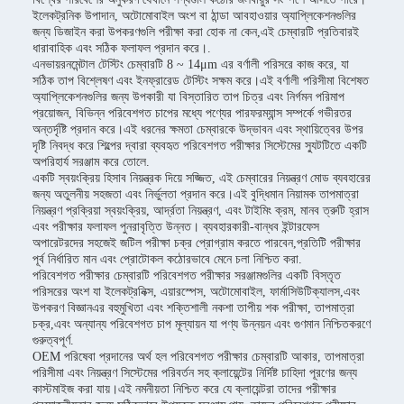
ইলেকট্রনিক উপাদান, অটোমোবাইল অংশ বা ঠান্ডা আবহাওয়ার অ্যাপ্লিকেশনগুলির
জন্য ডিজাইন করা উপকরণগুলি পরীক্ষা করা হোক না কেন,এই চেম্বারটি প্রতিবারই
ধারাবাহিক এবং সঠিক ফলাফল প্রদান করে।.
এনভায়রনমেন্টাল টেস্টিং চেম্বারটি 8 ~ 14μm এর বর্ণালী পরিসরে কাজ করে, যা
সঠিক তাপ বিশ্লেষণ এবং ইনফ্রারেড টেস্টিং সক্ষম করে।এই বর্ণালী পরিসীমা বিশেষত
অ্যাপ্লিকেশনগুলির জন্য উপকারী যা বিস্তারিত তাপ চিত্র এবং নির্গমন পরিমাপ
প্রয়োজন, বিভিন্ন পরিবেশগত চাপের মধ্যে পণ্যের পারফরম্যান্স সম্পর্কে গভীরতর
অন্তর্দৃষ্টি প্রদান করে।এই ধরনের ক্ষমতা চেম্বারকে উদ্ভাবন এবং স্থায়িত্বের উপর
দৃষ্টি নিবদ্ধ করে শিল্পের দ্বারা ব্যবহৃত পরিবেশগত পরীক্ষার সিস্টেমের স্যুটটিতে একটি
অপরিহার্য সরঞ্জাম করে তোলে.
একটি স্বয়ংক্রিয় হিসাব নিয়ন্ত্রক দিয়ে সজ্জিত, এই চেম্বারের নিয়ন্ত্রণ মোড ব্যবহারের
জন্য অতুলনীয় সহজতা এবং নির্ভুলতা প্রদান করে।এই বুদ্ধিমান নিয়ামক তাপমাত্রা
নিয়ন্ত্রণ প্রক্রিয়া স্বয়ংক্রিয়, আর্দ্রতা নিয়ন্ত্রণ, এবং টাইমিং ক্রম, মানব ত্রুটি হ্রাস
এবং পরীক্ষার ফলাফল পুনরাবৃত্তি উন্নত। ব্যবহারকারী-বান্ধব ইন্টারফেস
অপারেটরদের সহজেই জটিল পরীক্ষা চক্র প্রোগ্রাম করতে পারবেন,প্রতিটি পরীক্ষার
পূর্ব নির্ধারিত মান এবং প্রোটোকল কঠোরভাবে মেনে চলা নিশ্চিত করা.
পরিবেশগত পরীক্ষার চেম্বারটি পরিবেশগত পরীক্ষার সরঞ্জামগুলির একটি বিস্তৃত
পরিসরের অংশ যা ইলেকট্রনিক্স, এয়ারস্পেস, অটোমোবাইল, ফার্মাসিউটিক্যালস,এবং
উপকরণ বিজ্ঞানএর বহুমুখিতা এবং শক্তিশালী নকশা তাপীয় শক পরীক্ষা, তাপমাত্রা
চক্র,এবং অন্যান্য পরিবেশগত চাপ মূল্যায়ন যা পণ্য উন্নয়ন এবং গুণমান নিশ্চিতকরণে
গুরুত্বপূর্ণ.
OEM পরিষেবা প্রদানের অর্থ হল পরিবেশগত পরীক্ষার চেম্বারটি আকার, তাপমাত্রা
পরিসীমা এবং নিয়ন্ত্রণ সিস্টেমের পরিবর্তন সহ ক্লায়েন্টের নির্দিষ্ট চাহিদা পূরণের জন্য
কাস্টমাইজ করা যায়।এই নমনীয়তা নিশ্চিত করে যে ক্লায়েন্টরা তাদের পরীক্ষার