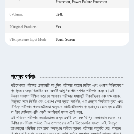
Protection, Power Failure Protection
6Volume:
324L
7Original Products:
Yes
8Temperature Input Mode:
Touch Screen
পণ্যের বর্ণনাঃ
পরিবেশগত পরীক্ষার চেম্বারটি আধুনিক পরীক্ষার কঠোর চাহিদা এবং গুণমান নিশ্চিতকরণ
প্রক্রিয়ার জন্য ডিজাইন করা একটি আধুনিক পরিবেশগত পরীক্ষার চেম্বার।এই
উন্নত সরঞ্জাম নিশ্চিত করে যে আপনার পরীক্ষার সময়সূচী নিরবচ্ছিন্ন এবং দক্ষ থাকে.
নির্ভুলতা সঙ্গে নির্মিত এবং OEM সেবা দ্বারা সমর্থিত, এই চেম্বার নির্ভরযোগ্যতা এবং
বিভিন্ন পরীক্ষার প্রয়োজনীয়তা অনুসারে কাস্টমাইজেশন প্রস্তাব,যে কোন ল্যাবরেটরি
বা শিল্প সেটিংসে এটি একটি অপরিহার্য সম্পদ তৈরি করে.
এই পরিবেশ পরীক্ষার সরঞ্জামগুলির মধ্যে একটি হল -৫৫ ডিগ্রি সেলসিয়াস থেকে -১০
ডিগ্রি সেলসিয়াস পর্যন্ত নিম্ন তাপমাত্রায় এটির চিত্তাকর্ষক ক্ষমতা।এই বিস্তৃত
তাপমাত্রা পরিসীমা চরম ঠান্ডা অবস্থার অধীনে ব্যাপক পরীক্ষার অনুমতি দেয়, বাস্তব
বিশ্বের পরিবেশের অনুকরণ যেখানে পণ্যগুলি কঠোর জলবায়ুর সংস্পর্শে আসতে পারে।