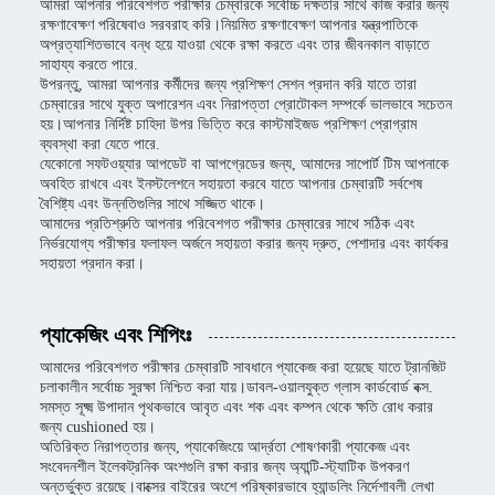
আমরা আপনার পরিবেশগত পরীক্ষার চেম্বারকে সর্বোচ্চ দক্ষতার সাথে কাজ করার জন্য
রক্ষণাবেক্ষণ পরিষেবাও সরবরাহ করি।নিয়মিত রক্ষণাবেক্ষণ আপনার যন্ত্রপাতিকে
অপ্রত্যাশিতভাবে বন্ধ হয়ে যাওয়া থেকে রক্ষা করতে এবং তার জীবনকাল বাড়াতে
সাহায্য করতে পারে.
উপরন্তু, আমরা আপনার কর্মীদের জন্য প্রশিক্ষণ সেশন প্রদান করি যাতে তারা
চেম্বারের সাথে যুক্ত অপারেশন এবং নিরাপত্তা প্রোটোকল সম্পর্কে ভালভাবে সচেতন
হয়।আপনার নির্দিষ্ট চাহিদা উপর ভিত্তি করে কাস্টমাইজড প্রশিক্ষণ প্রোগ্রাম
ব্যবস্থা করা যেতে পারে.
যেকোনো সফটওয়্যার আপডেট বা আপগ্রেডের জন্য, আমাদের সাপোর্ট টিম আপনাকে
অবহিত রাখবে এবং ইনস্টলেশনে সহায়তা করবে যাতে আপনার চেম্বারটি সর্বশেষ
বৈশিষ্ট্য এবং উন্নতিগুলির সাথে সজ্জিত থাকে।
আমাদের প্রতিশ্রুতি আপনার পরিবেশগত পরীক্ষার চেম্বারের সাথে সঠিক এবং
নির্ভরযোগ্য পরীক্ষার ফলাফল অর্জনে সহায়তা করার জন্য দ্রুত, পেশাদার এবং কার্যকর
সহায়তা প্রদান করা।
প্যাকেজিং এবং শিপিংঃ
আমাদের পরিবেশগত পরীক্ষার চেম্বারটি সাবধানে প্যাকেজ করা হয়েছে যাতে ট্রানজিট
চলাকালীন সর্বোচ্চ সুরক্ষা নিশ্চিত করা যায়।ডাবল-ওয়ালযুক্ত গ্লাস কার্ডবোর্ড বক্স.
সমস্ত সূক্ষ্ম উপাদান পৃথকভাবে আবৃত এবং শক এবং কম্পন থেকে ক্ষতি রোধ করার
জন্য cushioned হয়।
অতিরিক্ত নিরাপত্তার জন্য, প্যাকেজিংয়ে আর্দ্রতা শোষণকারী প্যাকেজ এবং
সংবেদনশীল ইলেকট্রনিক অংশগুলি রক্ষা করার জন্য অ্যান্টি-স্ট্যাটিক উপকরণ
অন্তর্ভুক্ত রয়েছে।বাক্সের বাইরের অংশে পরিষ্কারভাবে হ্যান্ডলিং নির্দেশাবলী লেখা