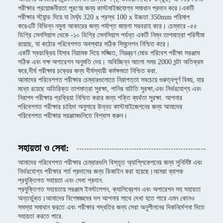
পরীক্ষার প্রয়োজনীয়তা পূরণের জন্য কাস্টমাইজযোগ্য সমাধান প্রদান করে।একটি
পরীক্ষার স্ট্যান্ড দিয়ে যা দৈর্ঘ্য 320 x প্রস্থ 100 x উচ্চতা 350mm পরিমাপ
করেএটি বিভিন্ন নমুনা আকারের জন্য পর্যাপ্ত জায়গা সরবরাহ করে। চেম্বারে -৫৫
ডিগ্রি সেলসিয়াস থেকে -১০ ডিগ্রি সেলসিয়াস পর্যন্ত একটি নিম্ন তাপমাত্রা পরিসীমা
রয়েছে, যা কঠোর পরিবেশগত অবস্থার সঠিক সিমুলেশন নিশ্চিত করে।
একটি স্বয়ংক্রিয় হিসাব নিয়ামক দিয়ে সজ্জিত, নিয়ন্ত্রণ মোড পরিবেশ পরীক্ষা সরঞ্জাম
সঠিক এবং দক্ষ অপারেশন অনুমতি দেয়। অবিচ্ছিন্ন আলো সময় 2000 ঘন্টা অতিক্রম
করে,দীর্ঘ পরীক্ষার চক্রের জন্য দীর্ঘস্থায়ী কর্মক্ষমতা নিশ্চিত করা.
আমাদের পরিবেশগত পরীক্ষার চেম্বারগুলোতে নিরাপত্তা সবচেয়ে গুরুত্বপূর্ণ বিষয়, যার
মধ্যে রয়েছে অতিরিক্ত তাপমাত্রা সুরক্ষা, পানির ঘাটতি সুরক্ষা,এবং নির্ভরযোগ্য এবং
নিরাপদ পরীক্ষার প্রক্রিয়া নিশ্চিত করার জন্য শক্তি ব্যর্থতা সুরক্ষা. আপনার
পরিবেশগত পরীক্ষার চাহিদা অনুসারে উন্নত কাস্টমাইজেশনের জন্য আমাদের
পরিবেশগত পরীক্ষার সরঞ্জামগুলিতে বিশ্বাস করুন।
সহায়তা ও সেবা:
আমাদের পরিবেশগত পরীক্ষার চেম্বারগুলি বিস্তৃত অ্যাপ্লিকেশনের জন্য সুনির্দিষ্ট এবং
নির্ভরযোগ্য পরীক্ষার শর্ত প্রদানের জন্য ডিজাইন করা হয়েছে।আমরা ব্যাপক
প্রযুক্তিগত সহায়তা এবং সেবা প্রদান.
প্রযুক্তিগত সহায়তায় সরঞ্জাম ইনস্টলেশন, ক্যালিব্রেশন এবং অপারেশন সহ সহায়তা
অন্তর্ভুক্ত।আমাদের বিশেষজ্ঞদের দল আপনার সাথে দেখা হতে পারে এমন কোনও
সমস্যা সমাধান করতে এবং পরীক্ষার পদ্ধতির জন্য সেরা অনুশীলনের দিকনির্দেশনা দিতে
সহায়তা করতে পারে.