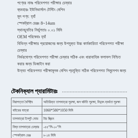
পণ্যের নামঃ পরিবেশগত পরীক্ষার চেম্বার
ব্যবহারঃ ইউনিভার্সাল টেস্টিং মেশিন
মূল পণ্য: হ্যাঁ
স্পেকট্রাল রেঞ্জঃ 8~14um
স্থানচ্যুতির নির্ভুলতাঃ ০.০১ মিমি
OEM পরিষেবাঃ হ্যাঁ
বিভিন্ন পরীক্ষার প্রয়োজনের জন্য উপযুক্ত উচ্চ কার্যকারিতা পরিবেশগত পরীক্ষা
চেম্বার
নির্ভরযোগ্য পরিবেশগত পরীক্ষা চেম্বার সঠিক এবং ধারাবাহিক ফলাফল নিশ্চিত
করার জন্য ডিজাইন করা
উন্নত পরিবেশগত পরীক্ষামূলক মেশিন প্রযুক্তি সঠিক পরিবেশগত সিমুলেশন জন্য
টেকনিক্যাল প্যারামিটারঃ
নিরাপত্তা বৈশিষ্ট্য
অতিরিক্ত তাপমাত্রা সুরক্ষা, জল ঘাটতি সুরক্ষা, বিদ্যুৎ ব্যর্থতা সুরক্ষা
বাইরের মাত্রা
1060*580*1050 মিমি
তাপমাত্রা ইনপুট মোড
টাচ স্ক্রিন
নিম্ন তাপমাত্রা চেম্বার
-৫৫°সি-১০°সি
স্পেকট্রাল রেঞ্জ
৮-১৪ মিমি