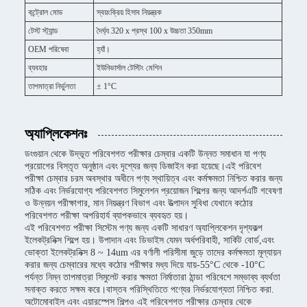
কন্ট্রোল মোড
স্বয়ংক্রিয় হিসাব নিয়ন্ত্রক
টেস্ট স্ট্যান্ড
দৈর্ঘ্য 320 x প্রস্থ 100 x উচ্চতা 350mm
OEM পরিষেবা
হ্যাঁ।
ব্যবহার
ইউনিভার্সাল টেস্টিং মেশিন
তাপমাত্রা নির্ভুলতা
± 1°C
অ্যাপ্লিকেশনঃ
ডংগুয়ান থেকে উদ্ভূত পরিবেশগত পরীক্ষার চেম্বার একটি উন্নত সমাধান যা পণ্য
প্রয়োগের বিস্তৃত অনুষ্ঠান এবং দৃশ্যের জন্য ডিজাইন করা হয়েছে।এই পরিবেশ
পরীক্ষা চেম্বার চরম অবস্থার অধীনে পণ্য স্থায়িত্ব এবং কর্মক্ষমতা নিশ্চিত করার জন্য
সঠিক এবং নির্ভরযোগ্য পরিবেশগত সিমুলেশন প্রয়োজন শিল্পের জন্য আদর্শএটি গবেষণা
ও উন্নয়ন পরীক্ষাগার, মান নিয়ন্ত্রণ বিভাগ এবং উত্পাদন সুবিধা যেখানে কঠোর
পরিবেশগত পরীক্ষা অপরিহার্য ব্যাপকভাবে ব্যবহৃত হয়।
এই পরিবেশগত পরীক্ষা সিস্টেম পণ্য জন্য একটি সাধারণ অ্যাপ্লিকেশন দৃশ্যকল্প
ইলেকট্রনিক্স শিল্পে হয়। উপাদান এবং ডিভাইস যেমন অর্ধপরিবাহী, সার্কিট বোর্ড,এবং
ভোক্তা ইলেকট্রনিক্স 8 ~ 14um এর বর্ণালী পরিসীমা জুড়ে তাদের কর্মক্ষমতা মূল্যায়ন
করার জন্য চেম্বারের মধ্যে কঠোর পরীক্ষার মধ্য দিয়ে যায়-55°C থেকে -10°C
পর্যন্ত নিম্ন তাপমাত্রা সিমুলেট করার ক্ষমতা নির্মাতারা ঠান্ডা পরিবেশে সম্ভাব্য ব্যর্থতা
সনাক্ত করতে সক্ষম করে।বাস্তব পরিস্থিতিতে পণ্যের নির্ভরযোগ্যতা নিশ্চিত করা.
অটোমোবাইল এবং এয়ারস্পেস শিল্পও এই পরিবেশগত পরীক্ষার চেম্বার থেকে