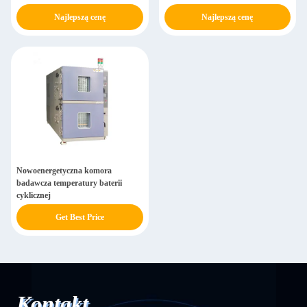
precyzyjnego sterowania
wysokich i niskich temperaturach
Najlepszą cenę
Najlepszą cenę
Nowoenergetyczna komora
badawcza temperatury baterii
cyklicznej
Get Best Price
Kontakt