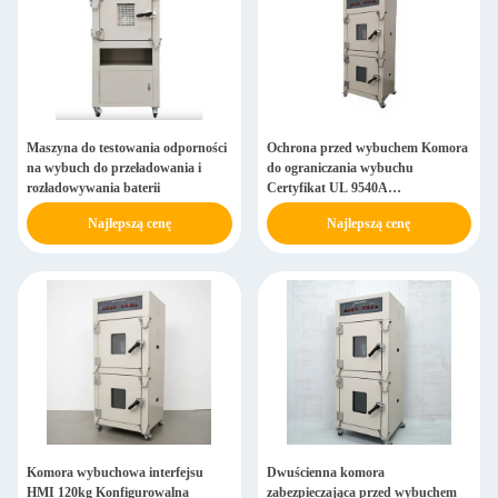
Maszyna do testowania odporności
Ochrona przed wybuchem Komora
na wybuch do przeładowania i
do ograniczania wybuchu
rozładowywania baterii
Certyfikat UL 9540A
Konfigurowalna konstrukcja
Najlepszą cenę
Najlepszą cenę
Maszyna do testowania igłą baterii
Komora wybuchowa interfejsu
Dwuścienna komora
HMI 120kg Konfigurowalna
zabezpieczająca przed wybuchem