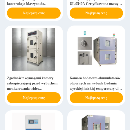
konstrukcja Maszyna do
UL 9540A Certyfikowana maszyna
testowania igłą baterii
do testowania igły baterii z
Najlepszą cenę
Najlepszą cenę
interfejsami wieloportowymi
Zgodność z wymogami komory
Komora badawcza akumulatorów
zabezpieczającej przed wybuchem,
odpornych na wybuch Badania
monitorowania wideo,
wysokiej i niskiej temperatury dla
elektronicznego zamykania baterii,
akumulatorów nowej energii
Najlepszą cenę
Najlepszą cenę
urządzenia do testowania igły