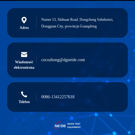
Numer 13, Shihuan Road, Dongcheng Subdistrict,
Dongguan City, prowincja Guangdong
Adres
cocozhong@dgneide.com
Wiadomość
elektroniczna
0086-13412257618
Telefon