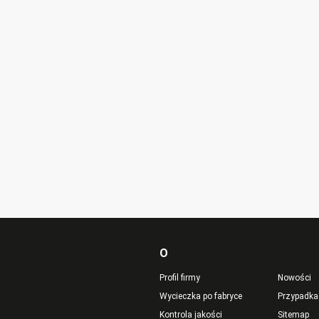
tu i wysyłkiPo drugie, opakowanie
poprowadzić naszą insta
 jest bardzo ostrożne, każdy
operacyjne. oni naprawd
t jest bardzo bezpieczny.
doświadczenie z sprzęte
pomocy.
O
Profil firmy
Nowości
Wycieczka po fabryce
Przypadka
Kontrola jakości
Sitemap