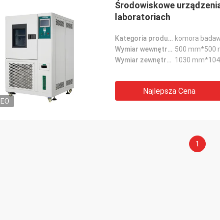
Środowiskowe urządzenia 
laboratoriach
Kategoria produktu:
komora badaw
Wymiar wewnętrzny:
500 mm*500 m
Wymiar zewnętrzny:
1030 mm*1040
Najlepsza Cena
DEO
1
ciągły
Achish
e otrzymałem towary wysłane
Otrzymaliśmy komorę d
sprzedawcę i jestem bardzo
baterii, działa świetnie,
lony z tego zakupu.i dostarczanie
tydzień.ich zespół tech
ółowych informacji dotyczących
udał się do naszej fabryk