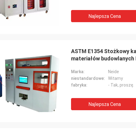
Najlepsza Cena
ASTM E1354 Stożkowy kal
materiałów budowlanych 
Marka:
Neide
niestandardowe:
Witamy
fabryka:
- Tak, proszę.
Najlepsza Cena