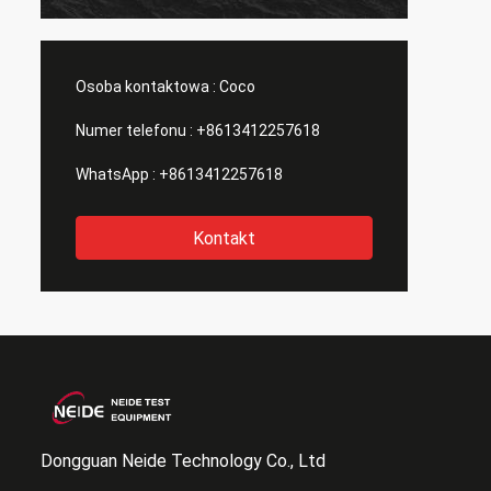
testowania rozciągania itp., których
produk
potrzebujemy. , wszyscy mają te
towaru
maszyny, więc kupiłem od nich partię
produk
maszyn.
Osoba kontaktowa :
Coco
Numer telefonu :
+8613412257618
WhatsApp :
+8613412257618
Kontakt
Dongguan Neide Technology Co., Ltd