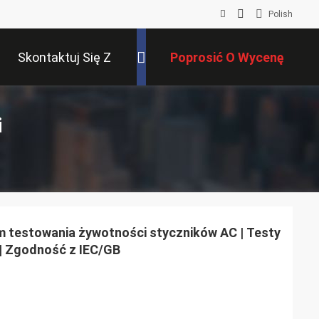
Polish
Skontaktuj Się Z
Poprosić O Wycenę
Nami
i
testowania żywotności styczników AC | Testy
 | Zgodność z IEC/GB