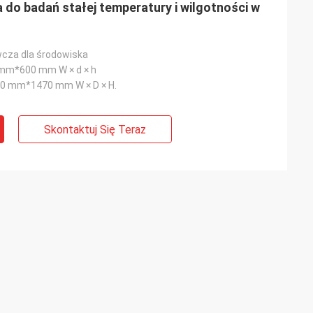
do badań stałej temperatury i wilgotności w
cza dla środowiska
m*600 mm W × d × h
 mm*1470 mm W × D × H.
Skontaktuj Się Teraz
.
Powietrze
o testowania
 używamy jej co
Jakość produktu jest bardzo niezawodna,
niczny osobiście
współpraca od wielu lat producentów!
i za granicą, aby