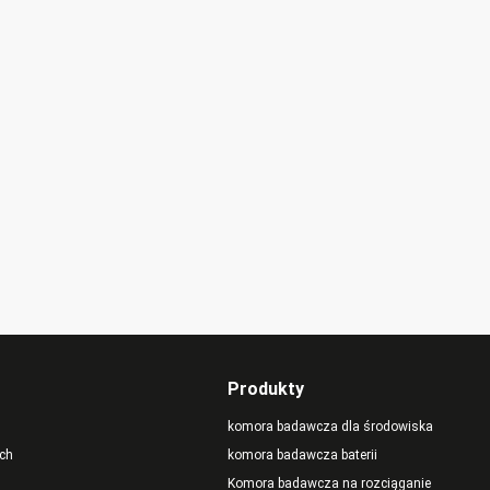
lację i szkolenia
ę dbają o nasze
m i są oddani do
Produkty
komora badawcza dla środowiska
ch
komora badawcza baterii
Komora badawcza na rozciąganie