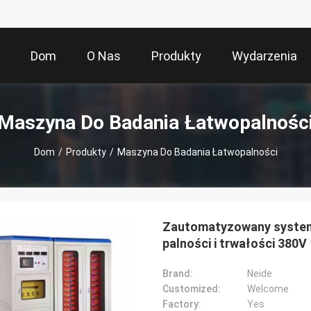
Dom
O Nas
Produkty
Wydarzenia
Maszyna Do Badania Łatwopalnośc
Dom
/
Produkty
/
Maszyna Do Badania Łatwopalności
Zautomatyzowany system 
palności i trwałości 380V
Brand:
Neide
Customized:
Welcome
Factory:
Yes