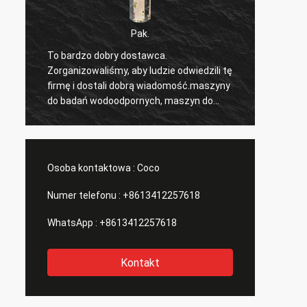
Pak.
To bardzo dobry dostawca.
Właśni
,
Zorganizowaliśmy, aby ludzie odwiedzili tę
przez 
firmę i dostali dobrą wiadomość.maszyny
zadowo
do badań wodoodpornych, maszyn do
szczeg
testowania rozciągania itp., których
produk
potrzebujemy. , wszyscy mają te
towaru
maszyny, więc kupiłem od nich partię
produk
maszyn.
Osoba kontaktowa :
Coco
Numer telefonu :
+8613412257618
WhatsApp :
+8613412257618
Kontakt