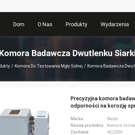
Dom
O Nas
Produkty
Wydarzenia
Komora Badawcza Dwutlenku Siark
dukty
/
Komora Do Testowania Mgły Solnej
/
Komora Badawcza Dwutle
Precyzyjna komora badawcz
odporności na korozję spr
Marka:
Neide
Nazwa produktu:
Komora tester
Zasilanie:
AC220V