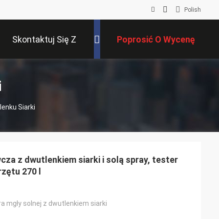
Polish
Skontaktuj Się Z
Poprosić O Wycenę
Nami
i
nku Siarki
a z dwutlenkiem siarki i solą spray, tester
zętu 270 l
a mgły solnej z dwutlenkiem siarki