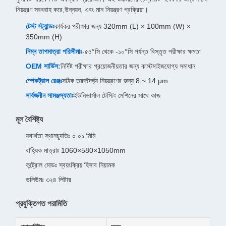
নিয়ন্ত্রণ সরবরাহ করে,উন্নয়ন, এবং মান নিয়ন্ত্রণ প্রক্রিয়া।
টেস্ট স্ট্যান্ডঃ
কার্যকর পরীক্ষার জন্য 320mm (L) × 100mm (W) ×
350mm (H)
নিম্ন তাপমাত্রা পরিসীমাঃ
-৫৫°সি থেকে -১০°সি পর্যন্ত বিস্তৃত পরীক্ষার ক্ষমতা
OEM সার্ভিস:
নির্দিষ্ট পরীক্ষার প্রয়োজনীয়তার জন্য কাস্টমাইজযোগ্য সমাধান
স্পেকট্রাল রেঞ্জঃ
সঠিক তরঙ্গদৈর্ঘ্য নিয়ন্ত্রণের জন্য 8 ~ 14 μm
সার্বজনীন সামঞ্জস্যতাঃ
ইউনিভার্সাল টেস্টিং মেশিনের সাথে কাজ
মূল বৈশিষ্ট্য
যথার্থতা স্থানচ্যুতিঃ ০.০১ মিমি
বাহ্যিক মাত্রাঃ 1060×580×1050mm
কন্ট্রোল মোডঃ স্বয়ংক্রিয় হিসাব নিয়ামক
ভলিউমঃ ৩২৪ লিটার
প্রযুক্তিগত পরামিতি