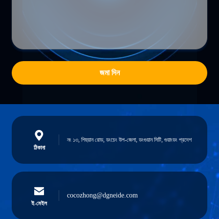
জমা দিন
নং ১৩, শিহুয়ান রোড, ডংচেং উপ-জেলা, ডংগুয়ান সিটি, গুয়াংডং প্রদেশ
ঠিকানা
cocozhong@dgneide.com
ই-মেইল