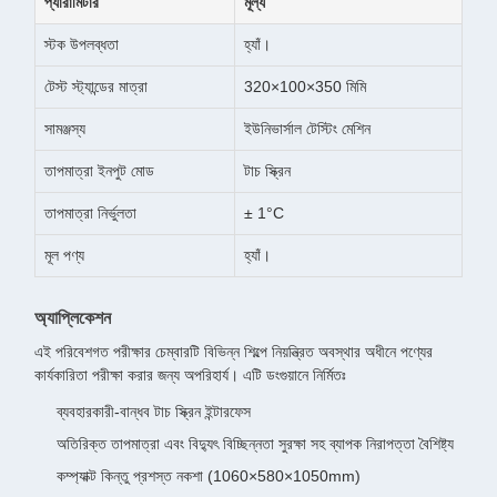
প্যারামিটার
মূল্য
স্টক উপলব্ধতা
হ্যাঁ।
টেস্ট স্ট্যান্ডের মাত্রা
320×100×350 মিমি
সামঞ্জস্য
ইউনিভার্সাল টেস্টিং মেশিন
তাপমাত্রা ইনপুট মোড
টাচ স্ক্রিন
তাপমাত্রা নির্ভুলতা
± 1°C
মূল পণ্য
হ্যাঁ।
অ্যাপ্লিকেশন
এই পরিবেশগত পরীক্ষার চেম্বারটি বিভিন্ন শিল্পে নিয়ন্ত্রিত অবস্থার অধীনে পণ্যের
কার্যকারিতা পরীক্ষা করার জন্য অপরিহার্য। এটি ডংগুয়ানে নির্মিতঃ
ব্যবহারকারী-বান্ধব টাচ স্ক্রিন ইন্টারফেস
অতিরিক্ত তাপমাত্রা এবং বিদ্যুৎ বিচ্ছিন্নতা সুরক্ষা সহ ব্যাপক নিরাপত্তা বৈশিষ্ট্য
কম্প্যাক্ট কিন্তু প্রশস্ত নকশা (1060×580×1050mm)