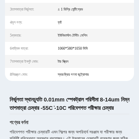
3তাপমাত্রা নির্ভুলতা:
± 1 ডিগ্রি সেন্টিগ্রেড
4মূল পণ্য:
হ্যাঁ
5ব্যবহার:
ইউনিভার্সাল টেস্টিং মেশিন
6বাহ্যিক মাত্রা:
1060*580*1050 মিমি
7তাপমাত্রা ইনপুট মোড:
টাচ স্ক্রিন
8নিয়ন্ত্রণ মোড:
স্বয়ংক্রিয় গণনা কন্ট্রোলার
নির্ভুলতা স্থানচ্যুতি 0.01mm স্পেকট্রাল পরিসীমা 8-14um নিম্ন
তাপমাত্রা চেম্বার -55C ̊-10C পরিবেশগত পরীক্ষার চেম্বার
পণ্যের বর্ণনা
পরিবেশগত পরীক্ষার চেম্বারটি এমন শিল্পের জন্য অপরিহার্য সরঞ্জাম যা পরীক্ষার জন্য
সুনির্দিষ্ট পরিবেশগত অবস্থার প্রয়োজন। এই উচ্চমানের চেম্বারটি গবেষণার জন্য সঠিক