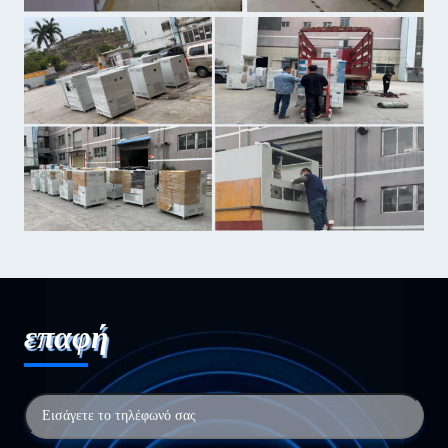
επαφή