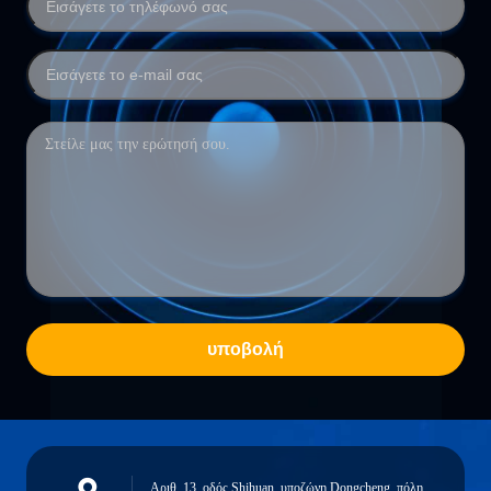
υποβολή
Αριθ. 13, οδός Shihuan, υποζώνη Dongcheng, πόλη