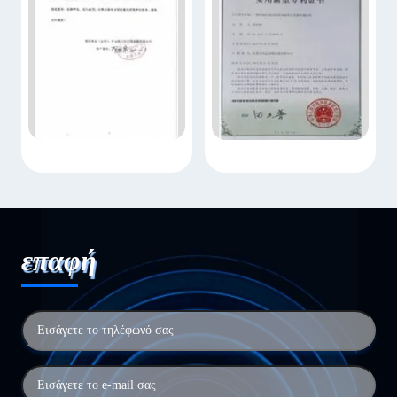
επαφή