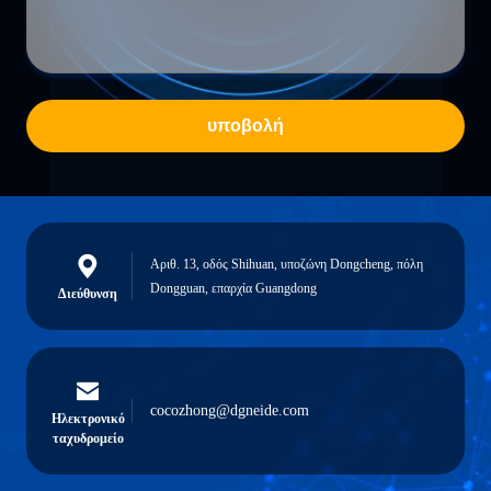
υποβολή
Αριθ. 13, οδός Shihuan, υποζώνη Dongcheng, πόλη
Dongguan, επαρχία Guangdong
Διεύθυνση
cocozhong@dgneide.com
Ηλεκτρονικό
ταχυδρομείο