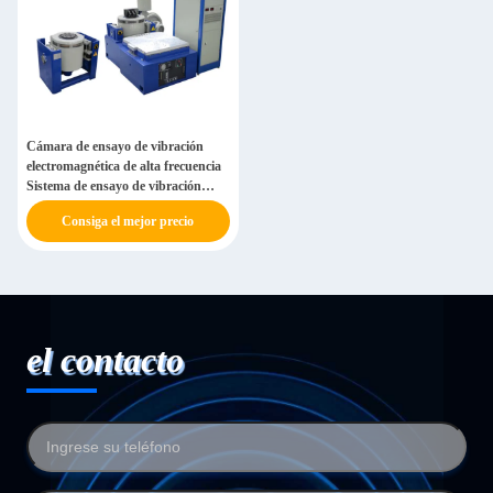
Cámara de ensayo de vibración
electromagnética de alta frecuencia
Sistema de ensayo de vibración
climática multifuncional
Consiga el mejor precio
el contacto