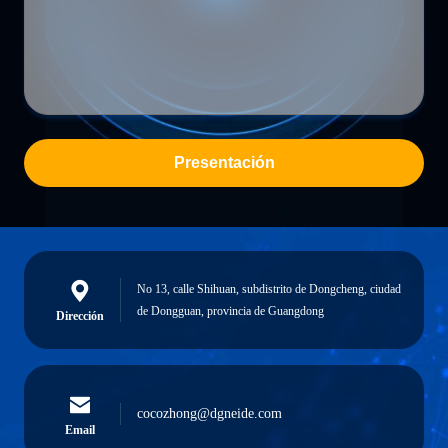
Presentación
No 13, calle Shihuan, subdistrito de Dongcheng, ciudad
de Dongguan, provincia de Guangdong
Dirección
cocozhong@dgneide.com
Email