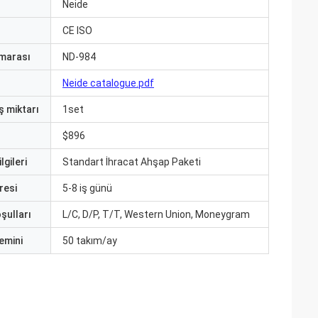
ı
Neide
CE ISO
marası
ND-984
Neide catalogue.pdf
ş miktarı
1set
$896
lgileri
Standart İhracat Ahşap Paketi
resi
5-8 iş günü
şulları
L/C, D/P, T/T, Western Union, Moneygram
emini
50 takım/ay