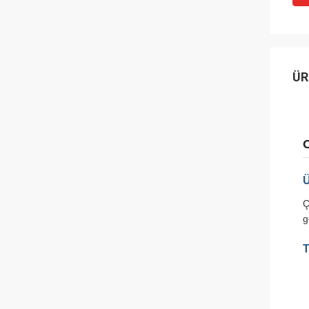
ÜR
O
Ü
Ç
g
T