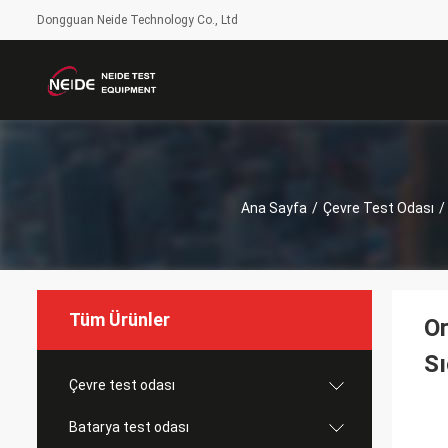
Dongguan Neide Technology Co., Ltd
Ana Sayfa
/
Çevre Test Odası
/
Tüm Ürünler
Or
Sı
Çevre test odası
Batarya test odası