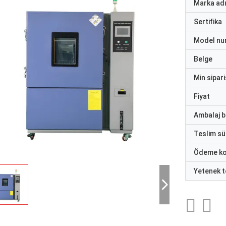
Marka ad
Sertifika
Model nu
Belge
Min sipari
Fiyat
Ambalaj bi
Teslim sü
Ödeme ko
Yetenek t