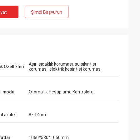
iyat
Şimdi Başvurun
Aşırı sıcaklık koruması, su sıkıntısı
k Özellikleri
koruması, elektrik kesintisi koruması
l modu
Otomatik Hesaplama Kontrolörü
Hava
l aralık
8~14um
ok güvenilir. Üreticilerin
!
yutlar
1060*580*1050mm