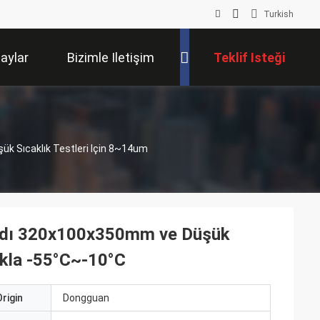
Turkish
laylar
Bizimle Iletişim
Teklif Isteği
Kur
ük Sıcaklık Testleri Için 8~14um
tandı 320x100x350mm ve Düşük
lıkla -55°C~-10°C
rigin
Dongguan