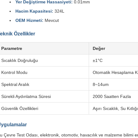
Yer Değiştirme Hassasiyeti:
0.01mm
Hacim Kapasitesi:
324L
OEM Hizmeti:
Mevcut
eknik Özellikler
Parametre
Değer
Sıcaklık Doğruluğu
±1°C
Kontrol Modu
Otomatik Hesaplama Ko
Spektral Aralık
8~14um
Sürekli Aydınlatma Süresi
2000 Saatten Fazla
Güvenlik Özellikleri
Aşırı Sıcaklık, Su Kıtlı
ygulamalar
u Çevre Test Odası, elektronik, otomotiv, havacılık ve malzeme bilimi en