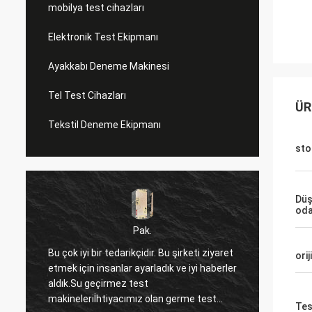
mobilya test cihazları
Elektronik Test Ekipmanı
Ayakkabı Deneme Makinesi
Tel Test Cihazları
ÜR
Tekstil Deneme Ekipmanı
sto
Düş
od
sürekli
keti ziyaret
Ben sadece satıcı tarafından gönderilen
orij
iyi haberler
malları aldım ve bu alışveriş deneyiminden
çok memnunum. Her şeyden önce,
me test
satıcının hizmeti çok düşünceli, sorularımı
Tes