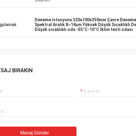
350mm
personel olarak bizim fabrika yurtdışında
kurulum ve operasyon eğitimi rehberlik için
gitti. ekipmanla ilgili deneyimlerimizle
Deneme istasyonu 320x100x350mm Çevre Deneme
gerçekten ilgileniyorlar ve yardım etmeye
gulamak
Spektral Aralık 8~14um Yüksek Düşük Sıcaklıklı 
hazırlar.
Düşük sıcaklıklı oda -55°C-10°C İklim testi odası
SAJ BIRAKIN
Mesaj Gönder