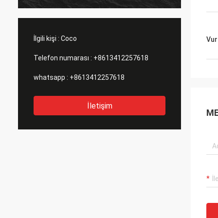
neler var,
zamanında yanıtlayan,ve detaylı ürün ve
nakliye bilgileriİkinci olarak, malların
ambalajı çok dikkatlidir, her ürün
İlgili kişi :
Coco
Vur
Telefon numarası :
+8613412257618
whatsapp :
+8613412257618
İletişim
ME