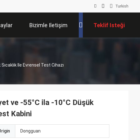
Turkish
laylar
Bizimle Iletişim
Teklif Isteği
Kur
ıcaklık Ile Evrensel Test Cihazı
et ve -55°C ila -10°C Düşük
est Kabini
rigin
Dongguan