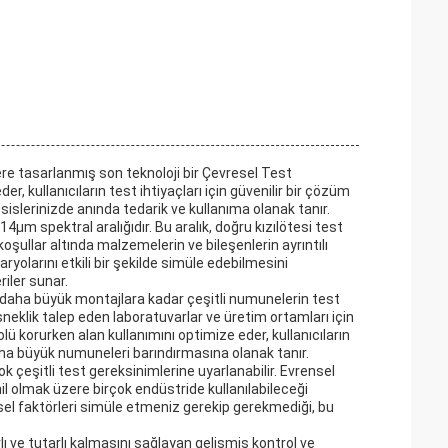
zere tasarlanmış son teknoloji bir Çevresel Test
er, kullanıcıların test ihtiyaçları için güvenilir bir çözüm
islerinizde anında tedarik ve kullanıma olanak tanır.
4μm spektral aralığıdır. Bu aralık, doğru kızılötesi test
oşullar altında malzemelerin ve bileşenlerin ayrıntılı
yolarını etkili bir şekilde simüle edebilmesini
riler sunar.
n daha büyük montajlara kadar çeşitli numunelerin test
neklik talep eden laboratuvarlar ve üretim ortamları için
lü korurken alan kullanımını optimize eder, kullanıcıların
a büyük numuneleri barındırmasına olanak tanır.
 çeşitli test gereksinimlerine uyarlanabilir. Evrensel
hil olmak üzere birçok endüstride kullanılabileceği
vresel faktörleri simüle etmeniz gerekip gerekmediği, bu
 ve tutarlı kalmasını sağlayan gelişmiş kontrol ve