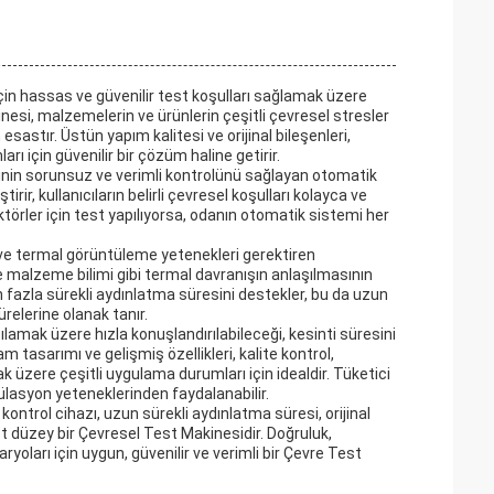
çin hassas ve güvenilir test koşulları sağlamak üzere
esi, malzemelerin ve ürünlerin çeşitli çevresel stresler
esastır. Üstün yapım kalitesi ve orijinal bileşenleri,
rı için güvenilir bir çözüm haline getirir.
rinin sorunsuz ve verimli kontrolünü sağlayan otomatik
rir, kullanıcıların belirli çevresel koşulları kolayca ve
törler için test yapılıyorsa, odanın otomatik sistemi her
z ve termal görüntüleme yetenekleri gerektiren
ve malzeme bilimi gibi termal davranışın anlaşılmasının
n fazla sürekli aydınlatma süresini destekler, bu da uzun
ürelerine olanak tanır.
lamak üzere hızla konuşlandırılabileceği, kesinti süresini
m tasarımı ve gelişmiş özellikleri, kalite kontrol,
ak üzere çeşitli uygulama durumları için idealdir. Tüketici
ülasyon yeteneklerinden faydalanabilir.
trol cihazı, uzun sürekli aydınlatma süresi, orijinal
st düzey bir Çevresel Test Makinesidir. Doğruluk,
yoları için uygun, güvenilir ve verimli bir Çevre Test