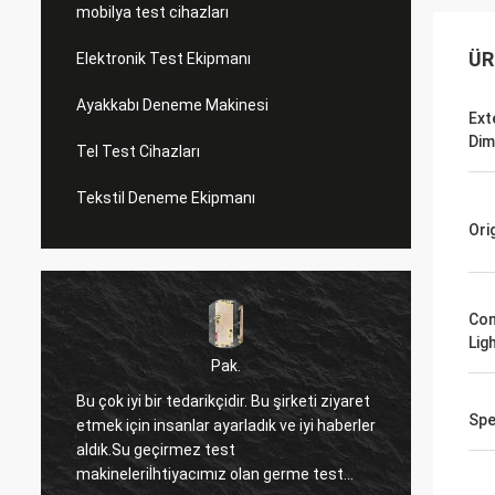
mobilya test cihazları
ÜR
Elektronik Test Ekipmanı
Ayakkabı Deneme Makinesi
Ext
Dim
Tel Test Cihazları
Tekstil Deneme Ekipmanı
Ori
Con
Lig
Pak.
Bu çok iyi bir tedarikçidir. Bu şirketi ziyaret
Ben sa
Spe
etmek için insanlar ayarladık ve iyi haberler
mallar
aldık.Su geçirmez test
çok m
makineleriİhtiyacımız olan germe test
satıcın