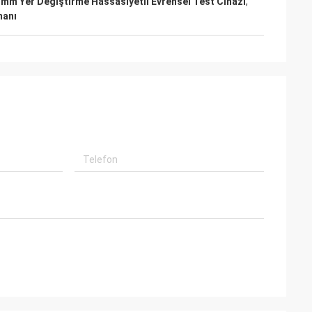
1mm Yer Değiştirme Hassasiyetli Evrensel Test Cihazı
,
brika yurtdışında
manı
timi rehberlik için
neyimlerimizle
 ve yardım etmeye