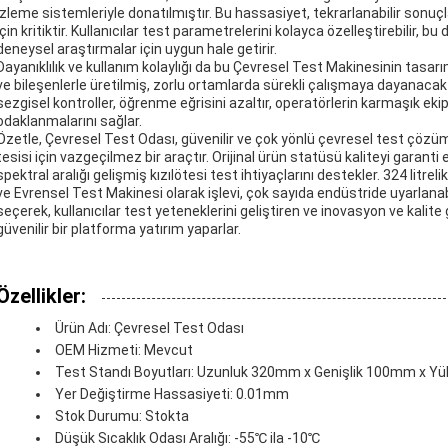
izleme sistemleriyle donatılmıştır. Bu hassasiyet, tekrarlanabilir sonuç
için kritiktir. Kullanıcılar test parametrelerini kolayca özelleştirebilir,
deneysel araştırmalar için uygun hale getirir.
Dayanıklılık ve kullanım kolaylığı da bu Çevresel Test Makinesinin tasarı
ve bileşenlerle üretilmiş, zorlu ortamlarda sürekli çalışmaya dayanacak 
sezgisel kontroller, öğrenme eğrisini azaltır, operatörlerin karmaşık 
odaklanmalarını sağlar.
Özetle, Çevresel Test Odası, güvenilir ve çok yönlü çevresel test çözüm
tesisi için vazgeçilmez bir araçtır. Orijinal ürün statüsü kaliteyi garanti
spektral aralığı gelişmiş kızılötesi test ihtiyaçlarını destekler. 324 litrel
ve Evrensel Test Makinesi olarak işlevi, çok sayıda endüstride uyarlanab
seçerek, kullanıcılar test yeteneklerini geliştiren ve inovasyon ve kali
güvenilir bir platforma yatırım yaparlar.
Özellikler:
Ürün Adı: Çevresel Test Odası
OEM Hizmeti: Mevcut
Test Standı Boyutları: Uzunluk 320mm x Genişlik 100mm x Y
Yer Değiştirme Hassasiyeti: 0.01mm
Stok Durumu: Stokta
Düşük Sıcaklık Odası Aralığı: -55℃ ila -10℃