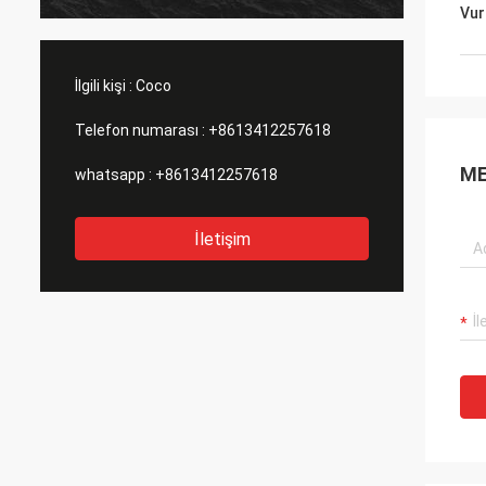
makineleri vb. Hepsinde bu makineler var,
zamanı
Vur
ben de onlardan bir grup aldım.
nakliye
ambalaj
İlgili kişi :
Coco
Telefon numarası :
+8613412257618
ME
whatsapp :
+8613412257618
İletişim