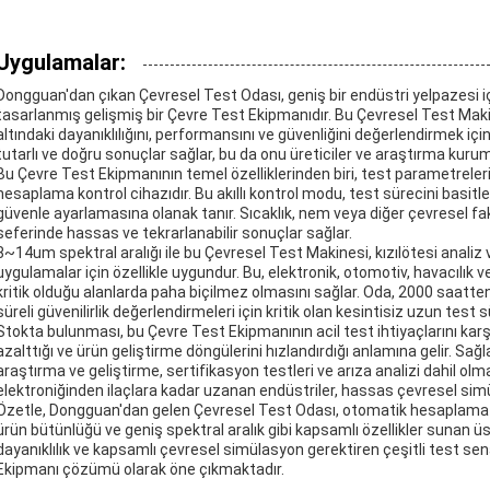
Uygulamalar:
Dongguan'dan çıkan Çevresel Test Odası, geniş bir endüstri yelpazesi i
tasarlanmış gelişmiş bir Çevre Test Ekipmanıdır. Bu Çevresel Test Makin
altındaki dayanıklılığını, performansını ve güvenliğini değerlendirmek için 
tutarlı ve doğru sonuçlar sağlar, bu da onu üreticiler ve araştırma kurumla
Bu Çevre Test Ekipmanının temel özelliklerinden biri, test parametrele
hesaplama kontrol cihazıdır. Bu akıllı kontrol modu, test sürecini basitleşti
güvenle ayarlamasına olanak tanır. Sıcaklık, nem veya diğer çevresel fak
seferinde hassas ve tekrarlanabilir sonuçlar sağlar.
8~14um spektral aralığı ile bu Çevresel Test Makinesi, kızılötesi anali
uygulamalar için özellikle uygundur. Bu, elektronik, otomotiv, havacılık 
kritik olduğu alanlarda paha biçilmez olmasını sağlar. Oda, 2000 saatte
süreli güvenilirlik değerlendirmeleri için kritik olan kesintisiz uzun test s
Stokta bulunması, bu Çevre Test Ekipmanının acil test ihtiyaçlarını karşı
azalttığı ve ürün geliştirme döngülerini hızlandırdığı anlamına gelir. Sağla
araştırma ve geliştirme, sertifikasyon testleri ve arıza analizi dahil olm
elektroniğinden ilaçlara kadar uzanan endüstriler, hassas çevresel sim
Özetle, Dongguan'dan gelen Çevresel Test Odası, otomatik hesaplama kon
ürün bütünlüğü ve geniş spektral aralık gibi kapsamlı özellikler sunan ü
dayanıklılık ve kapsamlı çevresel simülasyon gerektiren çeşitli test senar
Ekipmanı çözümü olarak öne çıkmaktadır.