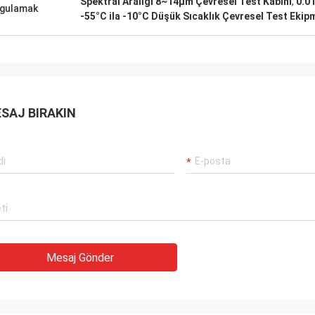
Spektral Aralığı 8~14µm Çevresel Test Kabini
,
0.0
nda yanıtlayan,ve detaylı ürün ve
personel olarak bizim fa
gulamak
-55°C ila -10°C Düşük Sıcaklık Çevresel Test Ekip
 bilgileriİkinci olarak, malların
kurulum ve operasyon eği
ı çok dikkatlidir, her ürün
gitti. ekipmanla ilgili de
gerçekten ilgileniyorlar
hazırlar.
SAJ BIRAKIN
Mesaj Gönder