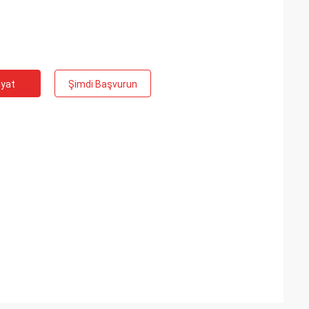
iyat
Şimdi Başvurun