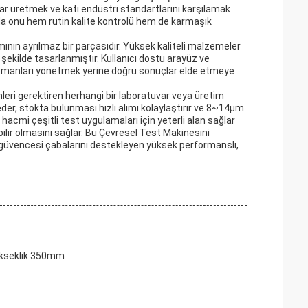
lar üretmek ve katı endüstri standartlarını karşılamak
 bu da onu hem rutin kalite kontrolü hem de karmaşık
mının ayrılmaz bir parçasıdır. Yüksek kaliteli malzemeler
şekilde tasarlanmıştır. Kullanıcı dostu arayüz ve
ekipmanları yönetmek yerine doğru sonuçlar elde etmeye
leri gerektiren herhangi bir laboratuvar veya üretim
 eder, stokta bulunması hızlı alımı kolaylaştırır ve 8~14μm
ik hacmi çeşitli test uygulamaları için yeterli alan sağlar
ilir olmasını sağlar. Bu Çevresel Test Makinesini
te güvencesi çabalarını destekleyen yüksek performanslı,
ükseklik 350mm