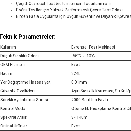
Çeşitli Çevresel Test Sistemleri için Tasarlanmıştır
Doğru Testler için Yüksek Performanslı Çevre Test Odası
Birden Fazla Uygulama İçin Uygun Güvenilir ve Dayanıklı Çevre
Teknik Parametreler:
Kullanım
Evrensel Test Makinesi
Düşük Sıcaklık Odası
-55℃～-10℃
OEM Hizmeti
Evet
Hacim
324L
Yer Değiştirme Hassasiyeti
0.01mm
Güvenlik Özellikleri
Aşırı Sıcaklık Koruması, Su Kıtlı
Sürekli Aydınlatma Süresi
2000 Saatten Fazla
Kontrol Modu
Otomatik Hesaplama Kontrol Ci
Spektral Aralık
8~14um
Orijinal Ürünler
Evet