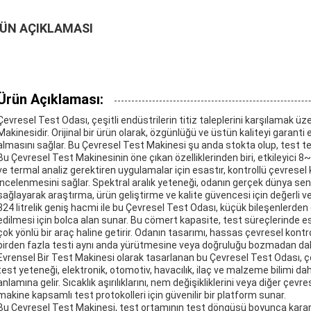
ÜN AÇIKLAMASI
Ürün Açıklaması:
Çevresel Test Odası, çeşitli endüstrilerin titiz taleplerini karşılamak ü
Makinesidir. Orijinal bir ürün olarak, özgünlüğü ve üstün kaliteyi garanti ed
almasını sağlar. Bu Çevresel Test Makinesi şu anda stokta olup, test tes
Bu Çevresel Test Makinesinin öne çıkan özelliklerinden biri, etkileyici 8~1
ve termal analiz gerektiren uygulamalar için esastır, kontrollü çevresel k
incelenmesini sağlar. Spektral aralık yeteneği, odanın gerçek dünya senar
sağlayarak araştırma, ürün geliştirme ve kalite güvencesi için değerli ve
324 litrelik geniş hacmi ile bu Çevresel Test Odası, küçük bileşenlerde
edilmesi için bolca alan sunar. Bu cömert kapasite, test süreçlerinde es
çok yönlü bir araç haline getirir. Odanın tasarımı, hassas çevresel kontro
birden fazla testi aynı anda yürütmesine veya doğruluğu bozmadan dah
Evrensel Bir Test Makinesi olarak tasarlanan bu Çevresel Test Odası, çok
test yeteneği, elektronik, otomotiv, havacılık, ilaç ve malzeme bilimi da
anlamına gelir. Sıcaklık aşırılıklarını, nem değişikliklerini veya diğer çe
makine kapsamlı test protokolleri için güvenilir bir platform sunar.
Bu Çevresel Test Makinesi, test ortamının test döngüsü boyunca kararlı