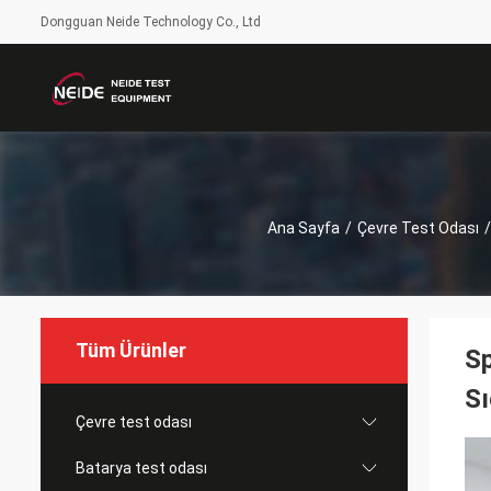
Dongguan Neide Technology Co., Ltd
Ana Sayfa
/
Çevre Test Odası
/
Tüm Ürünler
Sp
Sı
Çevre test odası
Batarya test odası