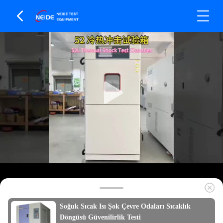
Soğuk Sıcak Isı Şok Çevre Odaları Sıcaklık
Döngüsü Güvenilirlik Testi