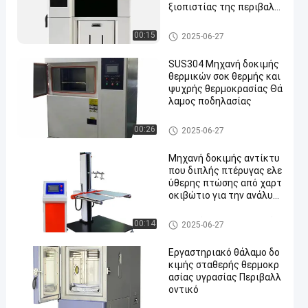
ξιοπιστίας της περιβαλλ
οντικής προσομοίωσης
Temperature Humidity Test C
00:15
2025-06-27
hamber
SUS304 Μηχανή δοκιμής
θερμικών σοκ θερμής και
ψυχρής θερμοκρασίας Θά
λαμος ποδηλασίας
Thermal Shock Test Chamber
00:26
2025-06-27
Μηχανή δοκιμής αντίκτυ
που διπλής πτέρυγας ελε
ύθερης πτώσης από χαρτ
οκιβώτιο για την ανάλυσ
η βάρους συσκευασίας
Συσκευάζοντας εξοπλισμός
00:14
2025-06-27
δοκιμής
Εργαστηριακό θάλαμο δο
κιμής σταθερής θερμοκρ
ασίας υγρασίας Περιβαλλ
οντικό