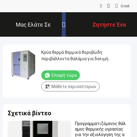
Greek
Μας Ελάτε Σε
Ζητήστε Ένα
Επαφή Με
Απόσπασμα
Κρύα θερμά θερμικά θορυβώδη
περιβάλλοντα θαλάμια για δοκιμή
αξιοπιστίας κύκλου θερμοκρασίας
Επαφή τώρα
Μάθετε περισσότερων
Σχετικά βίντεο
Προγραμματιζόμενος θάλ
αμος θερμικής υγρασίας
για την αξιολόγηση της α