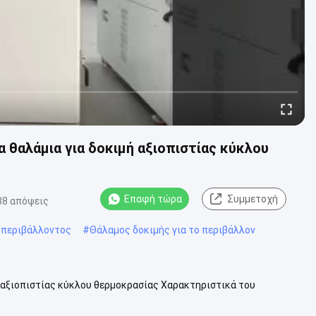
θαλάμια για δοκιμή αξιοπιστίας κύκλου
Επαφή τώρα
Συμμετοχή
88 απόψεις
 περιβάλλοντος
#
Θάλαμος δοκιμής για το περιβάλλον
 αξιοπιστίας κύκλου θερμοκρασίας Χαρακτηριστικά του
ρθατε. Εργοστάσιο - Ναι, να...
Δείτε περισσότερων