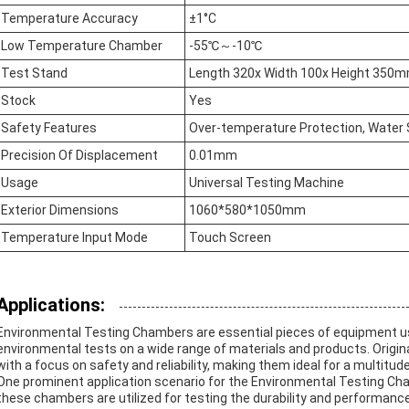
Temperature Accuracy
±1°C
Low Temperature Chamber
-55℃～-10℃
Test Stand
Length 320x Width 100x Height 350
Stock
Yes
Safety Features
Over-temperature Protection, Water S
Precision Of Displacement
0.01mm
Usage
Universal Testing Machine
Exterior Dimensions
1060*580*1050mm
Temperature Input Mode
Touch Screen
Applications:
Environmental Testing Chambers are essential pieces of equipment use
environmental tests on a wide range of materials and products. Orig
with a focus on safety and reliability, making them ideal for a multitu
One prominent application scenario for the Environmental Testing Cha
these chambers are utilized for testing the durability and performanc