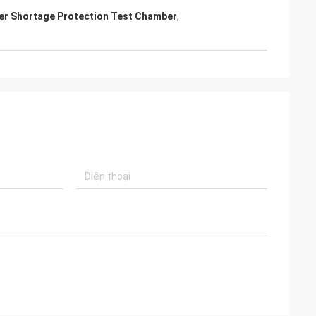
uan tâm đến kinh
er Shortage Protection Test Chamber
,
 thiết bị và tận