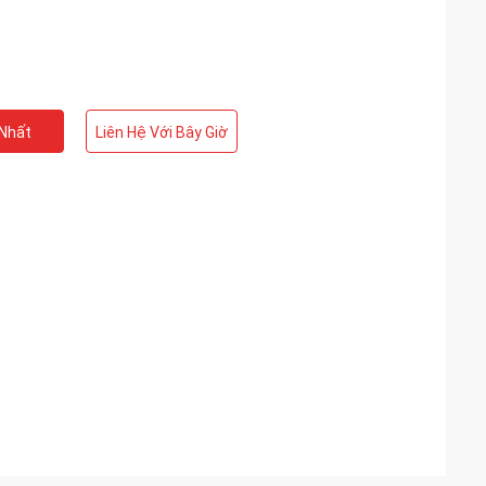
 Nhất
Liên Hệ Với Bây Giờ