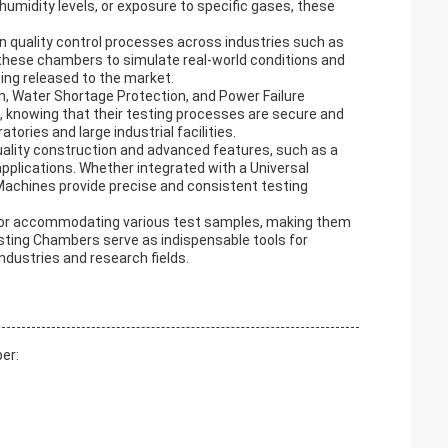
humidity levels, or exposure to specific gases, these
 quality control processes across industries such as
these chambers to simulate real-world conditions and
ing released to the market.
n, Water Shortage Protection, and Power Failure
 knowing that their testing processes are secure and
tories and large industrial facilities.
ality construction and advanced features, such as a
pplications. Whether integrated with a Universal
Machines provide precise and consistent testing
for accommodating various test samples, making them
esting Chambers serve as indispensable tools for
ndustries and research fields.
er: