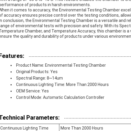
performance of products in harsh environments.
When it comes to accuracy, the Environmental Testing Chamber excels
of accuracy ensures precise control over the testing conditions, allowi
In conclusion, the Environmental Testing Chamber is a versatile and rel
range of environmental tests with precision and safety. With its Spec
Temperature Chamber, and Temperature Accuracy, this chamber is a va
ensure the quality and durability of products under various environmen
Features:
Product Name: Environmental Testing Chamber
Original Products: Yes
Spectral Range: 8~14um
Continuous Lighting Time: More Than 2000 Hours
OEM Service: Yes
Control Mode: Automatic Calculation Controller
Technical Parameters:
Continuous Lighting Time
More Than 2000 Hours