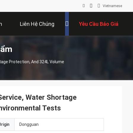
Vietnamese
n
Liên Hệ Chúng
Yêu Cầu Báo Giá
hẩm
Tôi
tage Protection, And 324L Volume
ervice, Water Shortage
nvironmental Tests
rigin
Dongguan