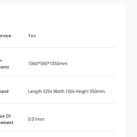
rvice
Yes
or
1060*580*1050mm
ions
tand
Length 320x Width 100x Height 350mm
h
Không khí
ng thử pin, nó
Chất lượng sản phẩm rất đáng tin cậy,
 tôi sử dụng nó
Hợp tác trong nhiều năm của các nhà sản
ion Of
ật của họ cá nhân
0.01mm
xuất!
cement
ng tôi ở nước
đặt và đào tạo