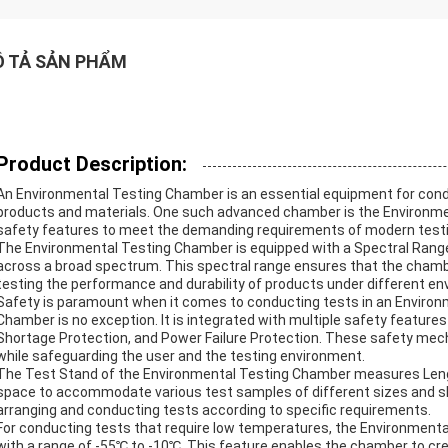
 TẢ SẢN PHẨM
Product Description:
An Environmental Testing Chamber is an essential equipment for cond
products and materials. One such advanced chamber is the Environme
safety features to meet the demanding requirements of modern testin
The Environmental Testing Chamber is equipped with a Spectral Range 
across a broad spectrum. This spectral range ensures that the chambe
testing the performance and durability of products under different en
Safety is paramount when it comes to conducting tests in an Enviro
Chamber is no exception. It is integrated with multiple safety feature
Shortage Protection, and Power Failure Protection. These safety me
while safeguarding the user and the testing environment.
The Test Stand of the Environmental Testing Chamber measures Leng
space to accommodate various test samples of different sizes and shape
arranging and conducting tests according to specific requirements.
For conducting tests that require low temperatures, the Environmen
with a range of -55℃ to -10℃. This feature enables the chamber to cre