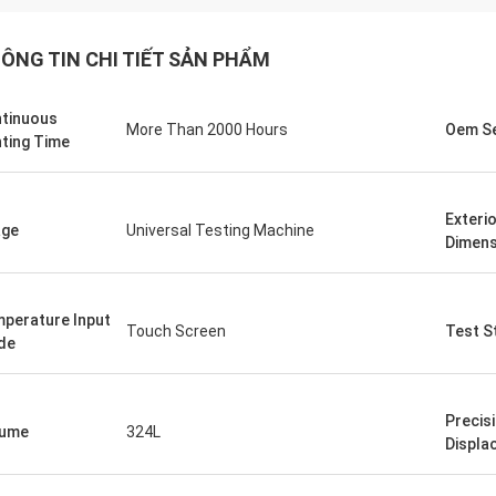
ÔNG TIN CHI TIẾT SẢN PHẨM
tinuous
More Than 2000 Hours
Oem Se
hting Time
Exteri
age
Universal Testing Machine
Dimens
perature Input
Touch Screen
Test S
de
tiếp diễn
Ashis
a nhận được hàng hóa được người
Chúng tôi nhận được buồ
 và rất hài lòng với trải nghiệm mua
hoạt động rất tốt, chúng
Precis
y. Trước hết, dịch vụ của người bán
mỗi tuần.đội ngũ kỹ thu
lume
324L
Displa
 đáo, trả lời kịp thời cho các câu hỏi
đã đến nhà máy của chú
,và cung cấp thông tin chi tiết về
ngoài để hướng dẫn cài 