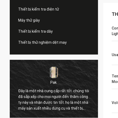
Thiết bị kiểm tra điện tử
TH
Máy thử giày
Con
Thiết bị kiểm tra dây
Lig
Thiết bị thử nghiệm dệt may
Us
Tem
Mo
Pak.
Đây là một nhà cung cấp rất tốt. chúng tôi
Tôi vừ
đã sắp xếp cho mọi người đến thăm công
bán gửi
n
ty này và nhận được tin tốt. họ là một nhà
sắm nà
Vo
máy sản xuất nhiều dụng cụ và thiết bị,
rất chu
chẳng hạn như máy nén,Máy kiểm tra
của tôi