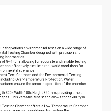
ucting various environmental tests on a wide range of
ntal Testing Chamber designed with precision and
g laboratories.
of 8~14um, allowing for accurate and reliable testing
r can effectively simulate real-world conditions for
vironmental scenarios.
nment Test Chamber, and the Environmental Testing
s including Over-temperature Protection, Water
chanisms ensure the smooth operation of the chamber
th 320x Width 100x Height 350mm, providing ample
s. This versatile test stand allows for flexibility in
tal Testing Chamber offers a Low Temperature Chamber
ate extreme cold conditions for testing the