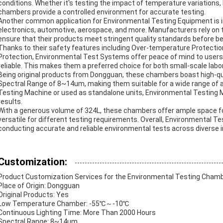
conditions. Whether it's testing the impact of temperature variations, 
chambers provide a controlled environment for accurate testing.
Another common application for Environmental Testing Equipment is in
electronics, automotive, aerospace, and more. Manufacturers rely on 
ensure that their products meet stringent quality standards before be
Thanks to their safety features including Over-temperature Protectio
Protection, Environmental Test Systems offer peace of mind to users,
reliable. This makes them a preferred choice for both small-scale labora
Being original products from Dongguan, these chambers boast high-qu
Spectral Range of 8~14um, making them suitable for a wide range of a
Testing Machine or used as standalone units, Environmental Testing 
results.
With a generous volume of 324L, these chambers offer ample space 
versatile for different testing requirements. Overall, Environmental T
conducting accurate and reliable environmental tests across diverse i
Customization:
Product Customization Services for the Environmental Testing Chamb
Place of Origin: Dongguan
Original Products: Yes
Low Temperature Chamber: -55℃～-10℃
Continuous Lighting Time: More Than 2000 Hours
Spectral Range: 8~14um