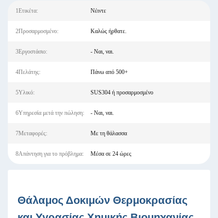
1Ετικέτα:
Νέιντε
2Προσαρμοσμένο:
Καλώς ήρθατε.
3Εργοστάσιο:
- Ναι, ναι.
4Πελάτης:
Πάνω από 500+
5Υλικό:
SUS304 ή προσαρμοσμένο
6Υπηρεσία μετά την πώληση:
- Ναι, ναι.
7Μεταφορές:
Με τη θάλασσα
8Απάντηση για το πρόβλημα:
Μέσα σε 24 ώρες
Θάλαμος Δοκιμών Θερμοκρασίας
και Υγρασίας Χημικής Βιομηχανίας