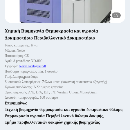
1
/
2
Χημική Βιομηχανία Θερμοκρασία και υγρασία
Δοκιμαστήριο Περιβαλλοντικό Δοκιμαστήριο
Τόπος καταγωγής: Κίνα
Μάρκα: Neide
Πιστοποίηση: CE
Αριθμό μοντέλου: ND-800
Έγγραφο:
Neide catalogue.pdf
Ποσότητα παραγγελίας min: 1 σύνολο
Τιμή: Διαπραγματεύσιμα
Συσκευασία λεπτομέρειες: Ξύλινο κουτί (κανονική συσκευασία εξαγωγής)
Χρόνος παράδοσης: 7-22 ημέρες εργασίας
Όροι πληρωμής: Λ/Κ, D/A, D/P, T/T, Western Union, MoneyGram
Δυνατότητα προσφοράς: 100 σετ/μήνα
Επισημαίνω:
Τεχνική βιομηχανία θερμοκρασία και υγρασία δοκιμαστικό θάλαμο
,
Θερμοκρασία υγρασία Περιβαλλοντικό θάλαμο δοκιμής
,
Τμήμα περιβαλλοντικών δοκιμών χημικής βιομηχανίας