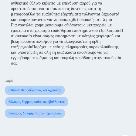
ανθεκτικό ξύλινο κιβώτιο με επένδυση αφρού για να
προστατεύεται από τα σοκ και τις δονήσεις κατά τη
μεταφοράΌλα τα ευαίσθητα εξαρτήματα τυλίγονται ξεχωριστά
και απομακρύνονται για να αποφευχθεί οποιαδήποτε ζημιά.
Για ναυτιλία, χρησιμοποιούμε αξιόπιστους μεταφορείς με
εμπειρία στο χειρισμό ευαίσθητου επιστημονικού εξοπλισμού.Η
συσκευασία είναι σαφώς επισήμαντη με οδηγίες χειρισμού και
βέλη προσανατολισμού για να εξασφαλιστεί η ορθή
επεξεργασίαΠαρέχουμε επίσης πληροφορίες παρακολούθησης
και υποστήριξη σε όλη τη διαδικασία αποστολής για να
εγγυηθούμε την έγκαιρη και ασφαλή παράδοση στην τοποθεσία
σας.
Tags:
αίθουσα θερμοκρασίας και υγρασίας
θάλαμος θερμοκρασίας περιβάλλοντος
Θάλαμος δοκιμής για το περιβάλλον