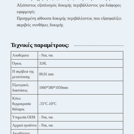
Αξιόπιστος εξοπλισμός δοκιμής περιβάλλοντος για διάφορες
εφαρμογές
Προηγμένη αίθουσα δοκιμής περιβάλλοντος που εξασφαλίζει
ακριβείς συνθήκες δοκιμής
Τεχνικές παραμέτρους:
Αποθέματα
- Ναι, ναι.
Όγκος
324L
Η ακρίβεια της
00,01 mm
μετατόπισης
Εξωτερικές
1060*580*1050mm
διαστάσεις
Κάτω
θερμοκρασία
-55°C-10°C
θάλαμος
Υπηρεσία OEM
- Ναι, ναι.
Αρχικά προϊόντα
- Ναι, ναι.
Ακριβότητα