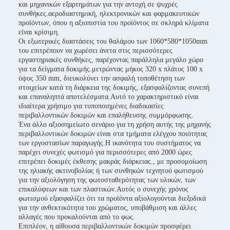
και μηχανικών εξαρτημάτων για την αντοχή σε ψυχρές
συνθήκες.αεροδιαστημική, ηλεκτρονικών και φαρμακευτικών
προϊόντων, όπου η αξιοπιστία του προϊόντος σε σκληρά κλίματα
είναι κρίσιμη.
Οι εξωτερικές διαστάσεις του θαλάμου των 1060*580*1050mm
του επιτρέπουν να χωρέσει άνετα στις περισσότερες
εργαστηριακές συνθήκες, παρέχοντας παράλληλα μεγάλο χώρο
για τα δείγματα δοκιμής.μετρώντας μήκος 320 x πλάτος 100 x
ύψος 350 mm, διευκολύνει την ασφαλή τοποθέτηση των
στοιχείων κατά τη διάρκεια της δοκιμής, εξασφαλίζοντας συνεπή
και επαναληπτά αποτελέσματα.Αυτό το χαρακτηριστικό είναι
ιδιαίτερα χρήσιμο για τυποποιημένες διαδικασίες
περιβαλλοντικών δοκιμών και επαλήθευσης συμμόρφωσης.
Ένα άλλο αξιοσημείωτο σενάριο για τη χρήση αυτής της μηχανής
περιβαλλοντικών δοκιμών είναι στα τμήματα ελέγχου ποιότητας
των εργοστασίων παραγωγής.Η ικανότητα του συστήματος να
παρέχει συνεχές φωτισμό για περισσότερες από 2000 ώρες
επιτρέπει δοκιμές έκθεσης μακράς διάρκειας., με προσομοίωση
της ηλιακής ακτινοβολίας ή των συνθηκών τεχνητού φωτισμού
για την αξιολόγηση της φωτοσταθερότητας των υλικών, των
επικαλύψεων και των πλαστικών.Αυτός ο συνεχής χρόνος
φωτισμού εξασφαλίζει ότι τα προϊόντα αξιολογούνται διεξοδικά
για την ανθεκτικότητα του χρώματος, υποβάθμιση και άλλες
αλλαγές που προκαλούνται από το φως.
Επιπλέον, η αίθουσα περιβαλλοντικών δοκιμών προσφέρει