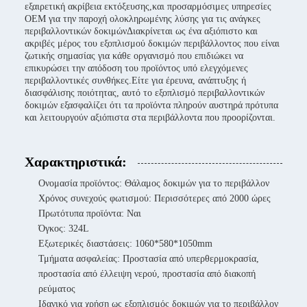
εξαιρετική ακρίβεια εκτόξευσης,και προσαρμόσιμες υπηρεσίες
OEM για την παροχή ολοκληρωμένης λύσης για τις ανάγκες
περιβαλλοντικών δοκιμώνΔιακρίνεται ως ένα αξιόπιστο και
ακριβές μέρος του εξοπλισμού δοκιμών περιβάλλοντος που είναι
ζωτικής σημασίας για κάθε οργανισμό που επιδιώκει να
επικυρώσει την απόδοση του προϊόντος υπό ελεγχόμενες
περιβαλλοντικές συνθήκες.Είτε για έρευνα, ανάπτυξης ή
διασφάλισης ποιότητας, αυτό το εξοπλισμό περιβαλλοντικών
δοκιμών εξασφαλίζει ότι τα προϊόντα πληρούν αυστηρά πρότυπα
και λειτουργούν αξιόπιστα στα περιβάλλοντα που προορίζονται.
Χαρακτηριστικά:
Ονομασία προϊόντος: Θάλαμος δοκιμών για το περιβάλλον
Χρόνος συνεχούς φωτισμού: Περισσότερες από 2000 ώρες
Πρωτότυπα προϊόντα: Ναι
Όγκος: 324L
Εξωτερικές διαστάσεις: 1060*580*1050mm
Τμήματα ασφαλείας: Προστασία από υπερθερμοκρασία,
προστασία από έλλειψη νερού, προστασία από διακοπή
ρεύματος
Ιδανικό για χρήση ως εξοπλισμός δοκιμών για το περιβάλλον