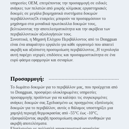
υπηρεσίες OEM, επιτρέποντας την προσαρμογή σε ειδικές
ανάγκες των πελατών.από μικρής κλίμακας εργαστηριακές
δοκιμές σε μεγάλα βιομηχανικά συστήματα δοκιμών
περιβάλλοντοςΟι εταιρείες μπορούν να προσαρμόσουν το
μηχάνημα στα μοναδικά πρωτόκολλα δοκιμών τους,
βελτιώνοντας την αποτελεσματικότητα και την ακρίβεια των
περιβαλλοντικών αξιολογήσεών τους.
Συνοπτικά, η Μηχανή Ελέγχου Περιβάλλοντος από το Dongguan
είναι ένα απαραίτητο εργαλείο για κάθε οργανισμό που απαιτεί
ακριβή και αξιόπιστη προσομοίωση περιβάλλοντος.,Η τεχνολογία
αυτή παρέχει ισχυρές επιδόσεις και προσαρμοστικότητα σε ένα
ευρύ φάσμα εφαρμογών και σεναρίων.
Προσαρμογή:
Το δωμάτιο δοκιμών για το περιβάλλον μας, που προέρχεται από
το Dongguan, προσφέρει ολοκληρωμένες υπηρεσίες
προσαρμογής προϊόντων για να καλύψει τις συγκεκριμένες
ανάγκες δοκιμών σας.Σχεδιασμένο ως προηγμένος εξοπλισμός
δοκιμών για το περιβάλλον, αυτός ο θάλαμος υποστηρίζει μια
χαμηλή περιοχή θερμοκρασίας από -55°C έως -10°C,
εξασφαλίζοντας ακριβή προσομοίωση ακραίων συνθηκών για
ακριβή αποτελέσματα.
Εξοπλισμένο με πολλαπλά χαρακτηριστικά ασφαλείας,