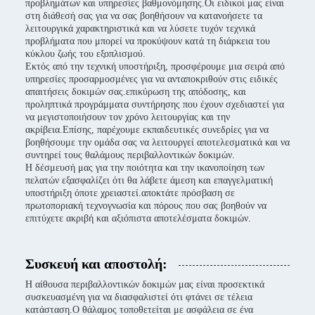
προβλημάτων και υπηρεσίες βαθμονόμησης.Οι ειδικοί μας είναι
στη διάθεσή σας για να σας βοηθήσουν να κατανοήσετε τα
λειτουργικά χαρακτηριστικά και να λύσετε τυχόν τεχνικά
προβλήματα που μπορεί να προκύψουν κατά τη διάρκεια του
κύκλου ζωής του εξοπλισμού.
Εκτός από την τεχνική υποστήριξη, προσφέρουμε μια σειρά από
υπηρεσίες προσαρμοσμένες για να ανταποκριθούν στις ειδικές
απαιτήσεις δοκιμών σας.επικύρωση της απόδοσης, και
προληπτικά προγράμματα συντήρησης που έχουν σχεδιαστεί για
να μεγιστοποιήσουν τον χρόνο λειτουργίας και την
ακρίβεια.Επίσης, παρέχουμε εκπαιδευτικές συνεδρίες για να
βοηθήσουμε την ομάδα σας να λειτουργεί αποτελεσματικά και να
συντηρεί τους θαλάμους περιβαλλοντικών δοκιμών.
Η δέσμευσή μας για την ποιότητα και την ικανοποίηση των
πελατών εξασφαλίζει ότι θα λάβετε άμεση και επαγγελματική
υποστήριξη όποτε χρειαστεί.αποκτάτε πρόσβαση σε
πρωτοποριακή τεχνογνωσία και πόρους που σας βοηθούν να
επιτύχετε ακριβή και αξιόπιστα αποτελέσματα δοκιμών.
Συσκευή και αποστολή:
Η αίθουσα περιβαλλοντικών δοκιμών μας είναι προσεκτικά
συσκευασμένη για να διασφαλιστεί ότι φτάνει σε τέλεια
κατάσταση.Ο θάλαμος τοποθετείται με ασφάλεια σε ένα