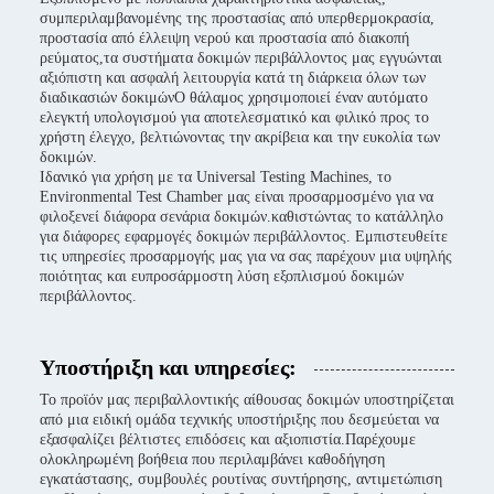
συμπεριλαμβανομένης της προστασίας από υπερθερμοκρασία,
προστασία από έλλειψη νερού και προστασία από διακοπή
ρεύματος,τα συστήματα δοκιμών περιβάλλοντος μας εγγυώνται
αξιόπιστη και ασφαλή λειτουργία κατά τη διάρκεια όλων των
διαδικασιών δοκιμώνΟ θάλαμος χρησιμοποιεί έναν αυτόματο
ελεγκτή υπολογισμού για αποτελεσματικό και φιλικό προς το
χρήστη έλεγχο, βελτιώνοντας την ακρίβεια και την ευκολία των
δοκιμών.
Ιδανικό για χρήση με τα Universal Testing Machines, το
Environmental Test Chamber μας είναι προσαρμοσμένο για να
φιλοξενεί διάφορα σενάρια δοκιμών.καθιστώντας το κατάλληλο
για διάφορες εφαρμογές δοκιμών περιβάλλοντος. Εμπιστευθείτε
τις υπηρεσίες προσαρμογής μας για να σας παρέχουν μια υψηλής
ποιότητας και ευπροσάρμοστη λύση εξοπλισμού δοκιμών
περιβάλλοντος.
Υποστήριξη και υπηρεσίες:
Το προϊόν μας περιβαλλοντικής αίθουσας δοκιμών υποστηρίζεται
από μια ειδική ομάδα τεχνικής υποστήριξης που δεσμεύεται να
εξασφαλίζει βέλτιστες επιδόσεις και αξιοπιστία.Παρέχουμε
ολοκληρωμένη βοήθεια που περιλαμβάνει καθοδήγηση
εγκατάστασης, συμβουλές ρουτίνας συντήρησης, αντιμετώπιση