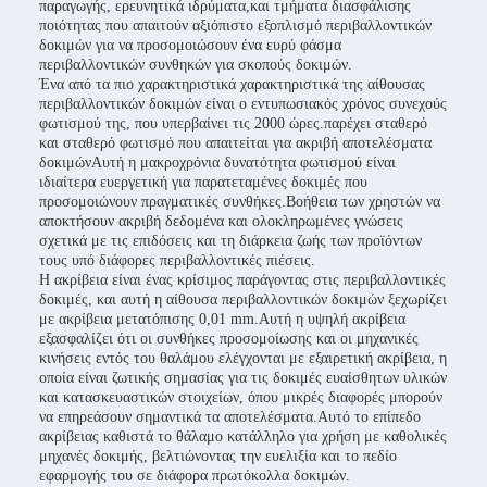
παραγωγής, ερευνητικά ιδρύματα,και τμήματα διασφάλισης
ποιότητας που απαιτούν αξιόπιστο εξοπλισμό περιβαλλοντικών
δοκιμών για να προσομοιώσουν ένα ευρύ φάσμα
περιβαλλοντικών συνθηκών για σκοπούς δοκιμών.
Ένα από τα πιο χαρακτηριστικά χαρακτηριστικά της αίθουσας
περιβαλλοντικών δοκιμών είναι ο εντυπωσιακός χρόνος συνεχούς
φωτισμού της, που υπερβαίνει τις 2000 ώρες.παρέχει σταθερό
και σταθερό φωτισμό που απαιτείται για ακριβή αποτελέσματα
δοκιμώνΑυτή η μακροχρόνια δυνατότητα φωτισμού είναι
ιδιαίτερα ευεργετική για παρατεταμένες δοκιμές που
προσομοιώνουν πραγματικές συνθήκες.Βοήθεια των χρηστών να
αποκτήσουν ακριβή δεδομένα και ολοκληρωμένες γνώσεις
σχετικά με τις επιδόσεις και τη διάρκεια ζωής των προϊόντων
τους υπό διάφορες περιβαλλοντικές πιέσεις.
Η ακρίβεια είναι ένας κρίσιμος παράγοντας στις περιβαλλοντικές
δοκιμές, και αυτή η αίθουσα περιβαλλοντικών δοκιμών ξεχωρίζει
με ακρίβεια μετατόπισης 0,01 mm.Αυτή η υψηλή ακρίβεια
εξασφαλίζει ότι οι συνθήκες προσομοίωσης και οι μηχανικές
κινήσεις εντός του θαλάμου ελέγχονται με εξαιρετική ακρίβεια, η
οποία είναι ζωτικής σημασίας για τις δοκιμές ευαίσθητων υλικών
και κατασκευαστικών στοιχείων, όπου μικρές διαφορές μπορούν
να επηρεάσουν σημαντικά τα αποτελέσματα.Αυτό το επίπεδο
ακρίβειας καθιστά το θάλαμο κατάλληλο για χρήση με καθολικές
μηχανές δοκιμής, βελτιώνοντας την ευελιξία και το πεδίο
εφαρμογής του σε διάφορα πρωτόκολλα δοκιμών.