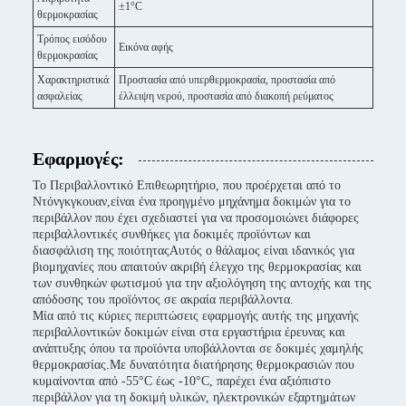
±1°C
θερμοκρασίας
Τρόπος εισόδου
Εικόνα αφής
θερμοκρασίας
Χαρακτηριστικά
Προστασία από υπερθερμοκρασία, προστασία από
ασφαλείας
έλλειψη νερού, προστασία από διακοπή ρεύματος
Εφαρμογές:
Το Περιβαλλοντικό Επιθεωρητήριο, που προέρχεται από το
Ντόνγκγκουαν,είναι ένα προηγμένο μηχάνημα δοκιμών για το
περιβάλλον που έχει σχεδιαστεί για να προσομοιώνει διάφορες
περιβαλλοντικές συνθήκες για δοκιμές προϊόντων και
διασφάλιση της ποιότηταςΑυτός ο θάλαμος είναι ιδανικός για
βιομηχανίες που απαιτούν ακριβή έλεγχο της θερμοκρασίας και
των συνθηκών φωτισμού για την αξιολόγηση της αντοχής και της
απόδοσης του προϊόντος σε ακραία περιβάλλοντα.
Μία από τις κύριες περιπτώσεις εφαρμογής αυτής της μηχανής
περιβαλλοντικών δοκιμών είναι στα εργαστήρια έρευνας και
ανάπτυξης όπου τα προϊόντα υποβάλλονται σε δοκιμές χαμηλής
θερμοκρασίας.Με δυνατότητα διατήρησης θερμοκρασιών που
κυμαίνονται από -55°C έως -10°C, παρέχει ένα αξιόπιστο
περιβάλλον για τη δοκιμή υλικών, ηλεκτρονικών εξαρτημάτων