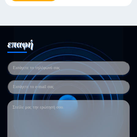
επαφή