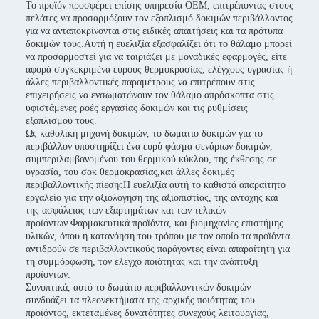
Το προϊόν προσφέρει επίσης υπηρεσία OEM, επιτρέποντας στους
πελάτες να προσαρμόζουν τον εξοπλισμό δοκιμών περιβάλλοντος
για να ανταποκρίνονται στις ειδικές απαιτήσεις και τα πρότυπα
δοκιμών τους.Αυτή η ευελιξία εξασφαλίζει ότι το θάλαμο μπορεί
να προσαρμοστεί για να ταιριάζει με μοναδικές εφαρμογές, είτε
αφορά συγκεκριμένα εύρους θερμοκρασίας, ελέγχους υγρασίας ή
άλλες περιβαλλοντικές παραμέτρους.να επιτρέπουν στις
επιχειρήσεις να ενσωματώνουν τον θάλαμο απρόσκοπτα στις
υφιστάμενες ροές εργασίας δοκιμών και τις ρυθμίσεις
εξοπλισμού τους.
Ως καθολική μηχανή δοκιμών, το δωμάτιο δοκιμών για το
περιβάλλον υποστηρίζει ένα ευρύ φάσμα σενάριων δοκιμών,
συμπεριλαμβανομένου του θερμικού κύκλου, της έκθεσης σε
υγρασία, του σοκ θερμοκρασίας,και άλλες δοκιμές
περιβαλλοντικής πίεσηςΗ ευελιξία αυτή το καθιστά απαραίτητο
εργαλείο για την αξιολόγηση της αξιοπιστίας, της αντοχής και
της ασφάλειας των εξαρτημάτων και των τελικών
προϊόντων.Φαρμακευτικά προϊόντα, και βιομηχανίες επιστήμης
υλικών, όπου η κατανόηση του τρόπου με τον οποίο τα προϊόντα
αντιδρούν σε περιβαλλοντικούς παράγοντες είναι απαραίτητη για
τη συμμόρφωση, τον έλεγχο ποιότητας και την ανάπτυξη
προϊόντων.
Συνοπτικά, αυτό το δωμάτιο περιβαλλοντικών δοκιμών
συνδυάζει τα πλεονεκτήματα της αρχικής ποιότητας του
προϊόντος, εκτεταμένες δυνατότητες συνεχούς λειτουργίας,