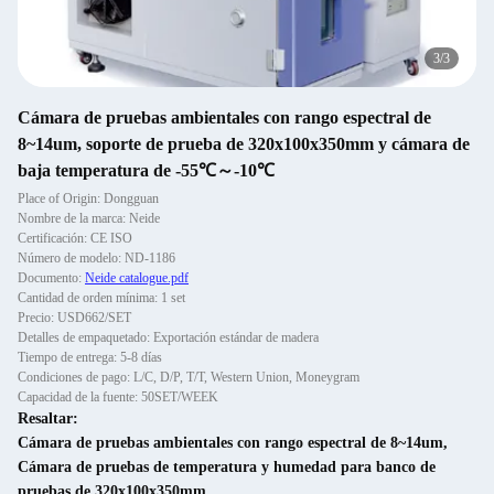
3
/
3
Cámara de pruebas ambientales con rango espectral de
8~14um, soporte de prueba de 320x100x350mm y cámara de
baja temperatura de -55℃～-10℃
Place of Origin: Dongguan
Nombre de la marca: Neide
Certificación: CE ISO
Número de modelo: ND-1186
Documento:
Neide catalogue.pdf
Cantidad de orden mínima: 1 set
Precio: USD662/SET
Detalles de empaquetado: Exportación estándar de madera
Tiempo de entrega: 5-8 días
Condiciones de pago: L/C, D/P, T/T, Western Union, Moneygram
Capacidad de la fuente: 50SET/WEEK
Resaltar:
Cámara de pruebas ambientales con rango espectral de 8~14um
,
Cámara de pruebas de temperatura y humedad para banco de
pruebas de 320x100x350mm