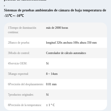
,
Sistemas de pruebas ambientales de cámara de baja temperatura de
-55℃～-10℃
1Tiempo de iluminación
más de 2000 horas
continua:
2Banco de prueba:
longitud 320x anchura 100x altura 350 mm
3Modo de control:
Controlador de cálculo automático
4Servicio OEM:
Sí
5Rango espectral:
8 ~ 14um
6Precisión del desplazamiento:
0.01 mm
7productos originales:
Sí
8Precisión de la temperatura:
± 1 ° C