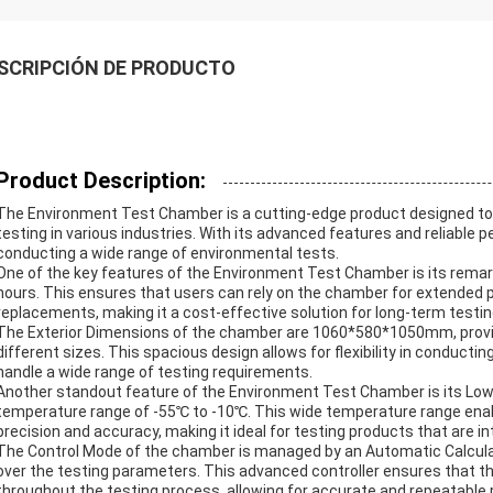
SCRIPCIÓN DE PRODUCTO
Product Description:
The Environment Test Chamber is a cutting-edge product designed t
testing in various industries. With its advanced features and reliable 
conducting a wide range of environmental tests.
One of the key features of the Environment Test Chamber is its rema
hours. This ensures that users can rely on the chamber for extended 
replacements, making it a cost-effective solution for long-term testi
The Exterior Dimensions of the chamber are 1060*580*1050mm, prov
different sizes. This spacious design allows for flexibility in conduct
handle a wide range of testing requirements.
Another standout feature of the Environment Test Chamber is its Low
temperature range of -55℃ to -10℃. This wide temperature range enab
precision and accuracy, making it ideal for testing products that are 
The Control Mode of the chamber is managed by an Automatic Calculatio
over the testing parameters. This advanced controller ensures that th
throughout the testing process, allowing for accurate and repeatable 