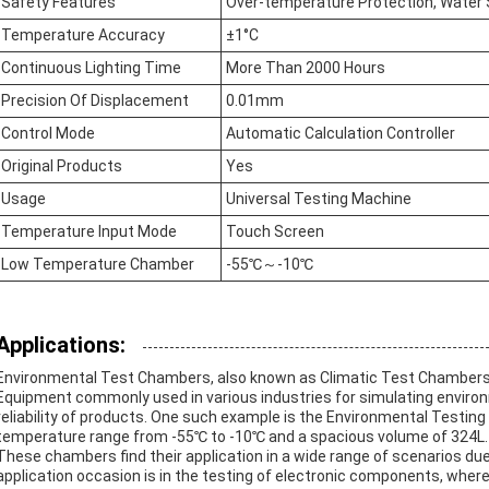
Safety Features
Over-temperature Protection, Water S
Temperature Accuracy
±1°C
Continuous Lighting Time
More Than 2000 Hours
Precision Of Displacement
0.01mm
Control Mode
Automatic Calculation Controller
Original Products
Yes
Usage
Universal Testing Machine
Temperature Input Mode
Touch Screen
Low Temperature Chamber
-55℃～-10℃
Applications:
Environmental Test Chambers, also known as Climatic Test Chambers,
Equipment commonly used in various industries for simulating enviro
reliability of products. One such example is the Environmental Testi
temperature range from -55℃ to -10℃ and a spacious volume of 324L.
These chambers find their application in a wide range of scenarios due 
application occasion is in the testing of electronic components, whe