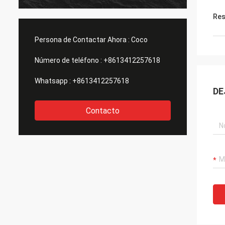
instrumentos y equipos, como
el prod
compresores,máquinas de ensayo
embala
Res
impermeables, máquinas de prueba de
cuidad
tracción, etc. que necesitamos. , todos
Persona de Contactar Ahora :
Coco
ellos tienen estas máquinas, así que
compré un lote de máquinas de ellos.
Número de teléfono :
+8613412257618
Whatsapp :
+8613412257618
DE
Contacto