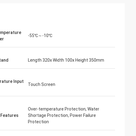
emperature
-55℃～-10℃
er
tand
Length 320x Width 100x Height 350mm
ature Input
Touch Screen
ué?
El aire
Over-temperature Protection, Water
 prueba de
¡La calidad del producto es muy fiable, la
 Features
Shortage Protection, Power Failure
ncionando muy
cooperación de muchos años de los
Protection
las semanas.su
fabricantes!
lmente fue a