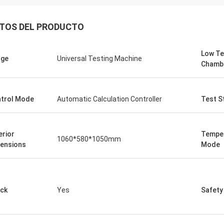
TOS DEL PRODUCTO
Low T
age
Universal Testing Machine
Chamb
trol Mode
Automatic Calculation Controller
Test S
erior
Temper
1060*580*1050mm
ensions
Mode
Continuidad
- ¿ Por q
de recibir los productos enviados
Recibimos la cámara de
ck
Yes
Safety
 vendedor y estoy muy satisfecho
baterías, ha estado fu
ta experiencia de compra.y
bien, la usamos todas 
cionar información detallada sobre
equipo técnico persona