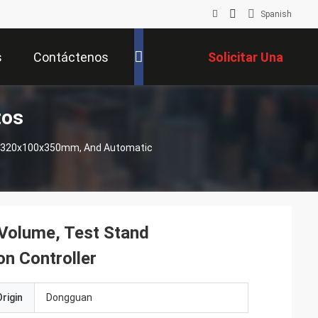
Spanish
s
Contáctenos
Solicitar Una
tos
Cotización
nd 320x100x350mm, And Automatic
Volume, Test Stand
n Controller
rigin
Dongguan