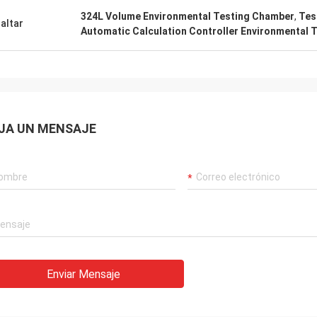
ucto y el envíoEn segundo lugar, el
nuestra fábrica en el ext
324L Volume Environmental Testing Chamber
,
Tes
je de las mercancías es muy
la instalación y la forma
altar
Automatic Calculation Controller Environmental 
oso, cada producto
realmente se preocupan
experiencia con el equip
dedicados a ayudar.
JA UN MENSAJE
Enviar Mensaje