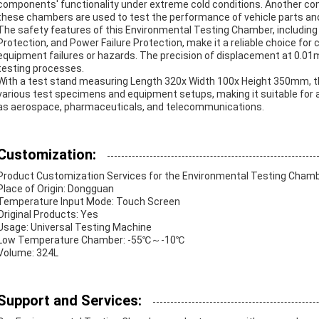
components' functionality under extreme cold conditions. Another co
these chambers are used to test the performance of vehicle parts an
The safety features of this Environmental Testing Chamber, includin
Protection, and Power Failure Protection, make it a reliable choice for
equipment failures or hazards. The precision of displacement at 0.0
testing processes.
With a test stand measuring Length 320x Width 100x Height 350mm,
various test specimens and equipment setups, making it suitable for a
as aerospace, pharmaceuticals, and telecommunications.
Customization:
Product Customization Services for the Environmental Testing Chamb
Place of Origin: Dongguan
Temperature Input Mode: Touch Screen
Original Products: Yes
Usage: Universal Testing Machine
Low Temperature Chamber: -55℃～-10℃
Volume: 324L
Support and Services: