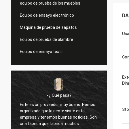
equipo de prueba de los muebles
DA
Equipo de ensayo electrónico
Máquina de prueba de zapatos
Us
Equipo de prueba de alambre
Equipo de ensayo textil
Con
Ext
Dim
- ¿ Qué pasa?
Este es un proveedor muy bueno. Hemos
Acabo 
Sto
organizado que la gente visite esta
por el
empresa y tenemos buenas noticias. Son
con es
una fábrica que fabrica muchos
propor