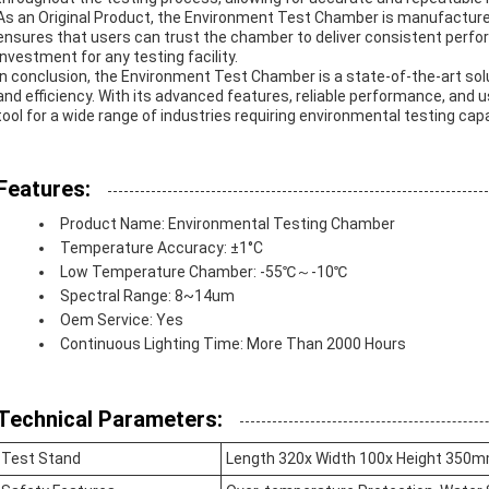
As an Original Product, the Environment Test Chamber is manufactured t
ensures that users can trust the chamber to deliver consistent perfo
investment for any testing facility.
In conclusion, the Environment Test Chamber is a state-of-the-art sol
and efficiency. With its advanced features, reliable performance, and u
tool for a wide range of industries requiring environmental testing capab
Features:
Product Name: Environmental Testing Chamber
Temperature Accuracy: ±1°C
Low Temperature Chamber: -55℃～-10℃
Spectral Range: 8~14um
Oem Service: Yes
Continuous Lighting Time: More Than 2000 Hours
Technical Parameters:
Test Stand
Length 320x Width 100x Height 350