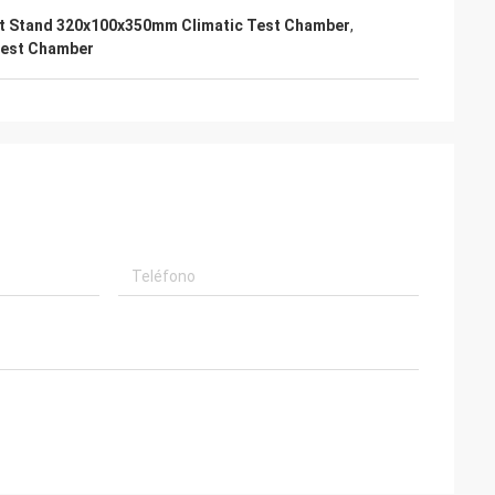
ranjero para guiar
t Stand 320x100x350mm Climatic Test Chamber
,
ción de operación.
Test Chamber
 por nuestra
o y están