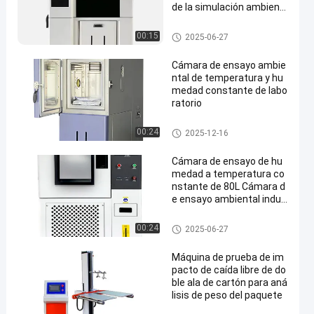
de la simulación ambient
al
Temperature Humidity Test C
00:15
2025-06-27
hamber
Cámara de ensayo ambie
ntal de temperatura y hu
medad constante de labo
ratorio
Temperature Humidity Test C
00:24
2025-12-16
hamber
Cámara de ensayo de hu
medad a temperatura co
nstante de 80L Cámara d
e ensayo ambiental indus
trial
Temperature Humidity Test C
00:24
2025-06-27
hamber
Máquina de prueba de im
pacto de caída libre de do
ble ala de cartón para aná
lisis de peso del paquete