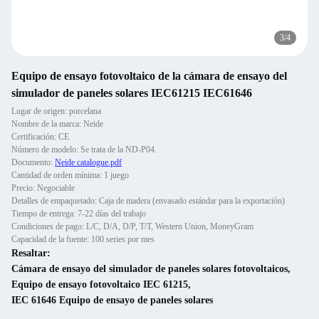
3
/
4
Equipo de ensayo fotovoltaico de la cámara de ensayo del
simulador de paneles solares IEC61215 IEC61646
Lugar de origen: porcelana
Nombre de la marca: Neide
Certificación: CE
Número de modelo: Se trata de la ND-P04.
Documento:
Neide catalogue.pdf
Cantidad de orden mínima: 1 juego
Precio: Negociable
Detalles de empaquetado: Caja de madera (envasado estándar para la exportación)
Tiempo de entrega: 7-22 días del trabajo
Condiciones de pago: L/C, D/A, D/P, T/T, Western Union, MoneyGram
Capacidad de la fuente: 100 series por mes
Resaltar:
Cámara de ensayo del simulador de paneles solares fotovoltaicos
,
Equipo de ensayo fotovoltaico IEC 61215
,
IEC 61646 Equipo de ensayo de paneles solares